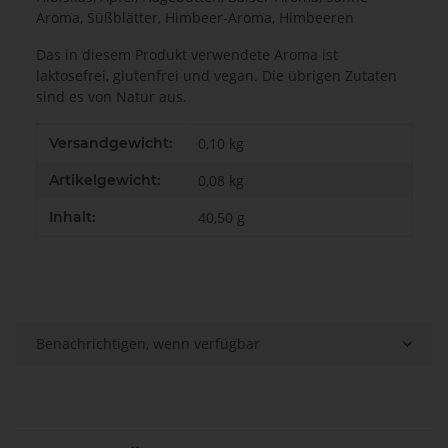
Aroma, Süßblätter, Himbeer-Aroma, Himbeeren
Das in diesem Produkt verwendete Aroma ist
laktosefrei, glutenfrei und vegan. Die übrigen Zutaten
sind es von Natur aus.
Produkteigenschaft
Wert
Versandgewicht:
0,10 kg
Artikelgewicht:
0,08
kg
Inhalt:
40,50 g
Benachrichtigen, wenn verfügbar