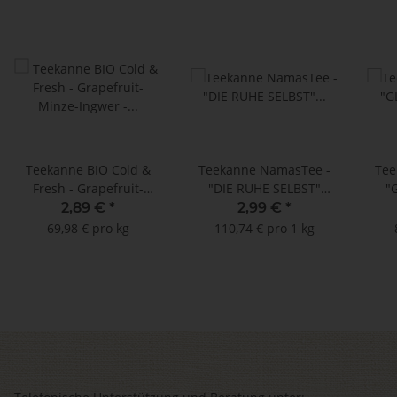
Teekanne BIO Cold &
Teekanne NamasTee -
Tee
Fresh - Grapefruit-
"DIE RUHE SELBST"
"
Minze-Ingwer - MHD:
Ayurvedische Mischung
Ayur
2,89 €
*
2,99 €
*
28.02.2025 !! (15
- 15 Teebeutel à 1,8 g
-
69,98 € pro kg
110,74 € pro 1 kg
Doppelkammerbeutel à
2,75 g)