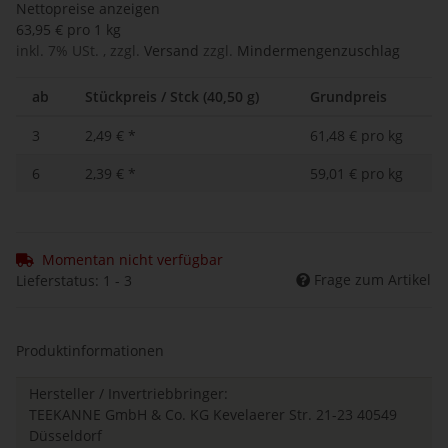
Nettopreise anzeigen
63,95 € pro 1 kg
inkl. 7% USt. , zzgl.
Versand
zzgl.
Mindermengenzuschlag
ab
Stückpreis / Stck (40,50 g)
Grundpreis
3
2,49 €
*
61,48 € pro kg
6
2,39 €
*
59,01 € pro kg
Momentan nicht verfügbar
Frage zum Artikel
Lieferstatus: 1 - 3
Produktinformationen
Hersteller / Invertriebbringer:
TEEKANNE GmbH & Co. KG Kevelaerer Str. 21-23 40549
Düsseldorf