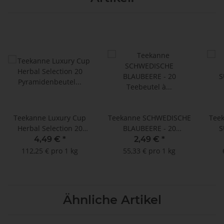
Teekanne Luxury Cup
Teekanne SCHWEDISCHE
Tee
Herbal Selection 20
BLAUBEERE - 20
S
Pyramidenbeutel ** -
Teebeutel à 2,25 g
T
4,49 €
*
2,49 €
*
MHD: 31.08.2021
112,25 € pro 1 kg
55,33 € pro 1 kg
Ähnliche Artikel