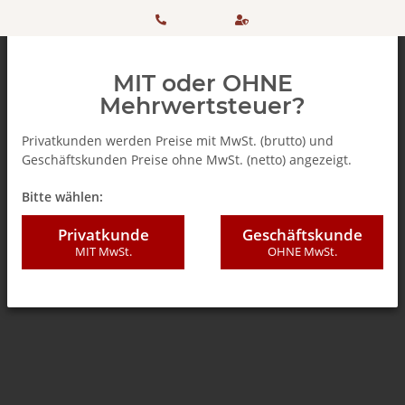
HOTLINE:
Sicher
MIT oder OHNE
+ 49
einkaufen
Mehrwertsteuer?
(0)5042
dank
Privatkunden werden Preise mit MwSt. (brutto) und
Geschäftskunden Preise ohne MwSt. (netto) angezeigt.
506 98
SSL
Zurück zur Liste
Teebeutel
Bitte wählen:
20
Privatkunde
Geschäftskunde
MIT MwSt.
OHNE MwSt.