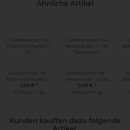
Ähnliche Artikel
Goldmännchen Tee -
Goldmännchen Tee -
G
Früchte mit Vitamin C -
Wintertee-Set - 5 x 20
BEE
20 unkuvertierte
Tassenbeutel
2,59 €
*
11,49 €
*
Tassenbeutel
51,80 € pro 1 kg
48,89 € pro 1 kg
Kunden kauften dazu folgende
Artikel: