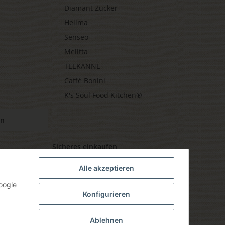
Diamant Zucker
Hellma
Senseo
Melitta
TEEKANNE
Caffè Bonini
K's Soul Food Kitchen®
en
Sicheres einkaufen
Alle akzeptieren
oogle
Konfigurieren
Ablehnen