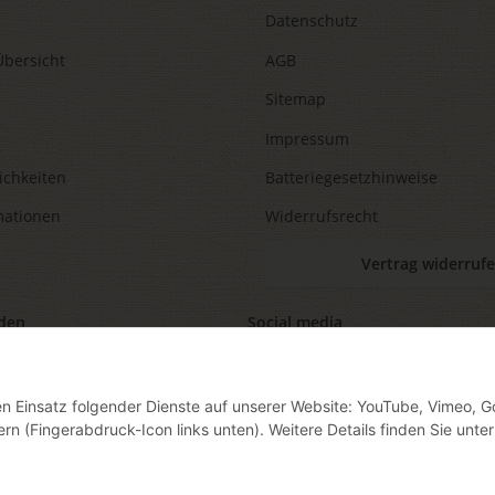
Datenschutz
Übersicht
AGB
Sitemap
Impressum
ichkeiten
Batteriegesetzhinweise
mationen
Widerrufsrecht
Vertrag widerruf
den
Social media
den Einsatz folgender Dienste auf unserer Website: YouTube, Vimeo, G
ern (Fingerabdruck-Icon links unten). Weitere Details finden Sie unter
ag