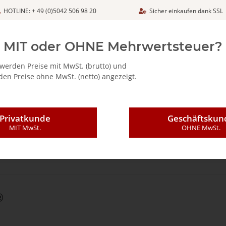
HOTLINE: + 49 (0)5042 506 98 20
Sicher einkaufen dank SSL
Netto
MIT oder OHNE Mehrwertsteuer?
werden Preise mit MwSt. (brutto) und
en Preise ohne MwSt. (netto) angezeigt.
ALIA - FEINKOSTARTIKEL
CAFFÈ MAJESTIC / DICAF
KAFFEE
Privatkunde
Geschäftskun
MIT MwSt.
OHNE MwSt.
®