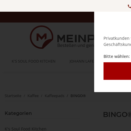
Privatkunden 
Geschäftskund
Bitte wählen:
K'S SOUL FOOD KITCHEN
JOHANN LAFER
BELLA IT
Startseite
Kaffee
Kaffeepads
BINGO®
BINGO
Kategorien
K's Soul Food Kitchen