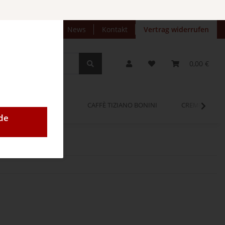
preise anzeigen
News
Kontakt
Vertrag widerrufen
0,00 €
OPINUM
CAFFÈ TIZIANO BONINI
CREMEO
de