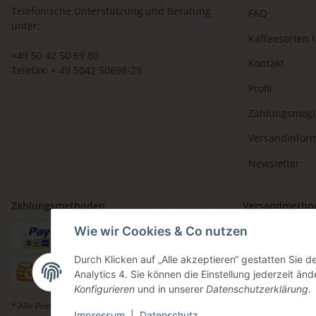
Telefonische Unterstützung und Beratung
FAQ
unter:
Kaffeesorten 
+49 50 42 50 69 80
Kontakt
Telefax: + 49 5042 50698-29
Profil
Zahlungsmögl
Versandinfor
Newsletter
Zahlungsmethoden
Versandmetho
Wie wir Cookies & Co nutzen
Durch Klicken auf „Alle akzeptieren“ gestatten Sie 
Analytics 4. Sie können die Einstellung jederzeit änd
Konfigurieren
und in unserer
Datenschutzerklärung
.
* Alle Preise inkl. gesetzlicher USt., zzgl.
Versand
, zzgl.
Mindermengenzuschl
Impressum
|
Datenschutz