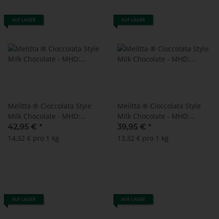
AUF LAGER
AUF LAGER
Melitta ® Cioccolata Style
Melitta ® Cioccolata Style
Milk Chocolate - MHD:
Milk Chocolate - MHD:
30.04.2026 !! (100 x 30 g)
30.09.2025 !! (100 x 30 g)
42,95 €
*
39,95 €
*
14,32 € pro 1 kg
13,32 € pro 1 kg
AUF LAGER
AUF LAGER