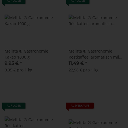
AUF LAGER
AUF LAGER
Melitta ® Gastronomie
Melitta ® Gastronomie
Kakao 1000 g
Röstkaffee, aromatisch mild
500 g
9,95 €
*
11,49 €
*
9,95 € pro 1 kg
22,98 € pro 1 kg
AUF LAGER
AUSVERKAUFT