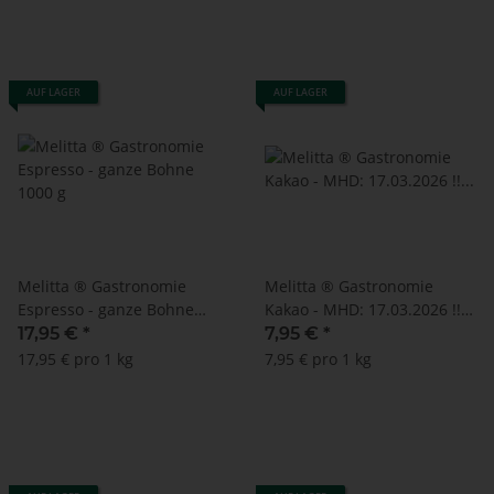
AUF LAGER
AUF LAGER
Melitta ® Gastronomie
Melitta ® Gastronomie
Espresso - ganze Bohne
Kakao - MHD: 17.03.2026 !!
1000 g
(1000 g)
17,95 €
*
7,95 €
*
17,95 € pro 1 kg
7,95 € pro 1 kg