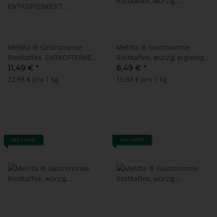
Melitta ® Gastronomie
Melitta ® Gastronomie
Röstkaffee, ENTKOFFEINIERT
Röstkaffee, würzig ergiebig -
500 g
MHD: 29.07.2025 ! (500 g)
11,49 €
*
8,49 €
*
22,98 € pro 1 kg
16,98 € pro 1 kg
AUF LAGER
AUF LAGER