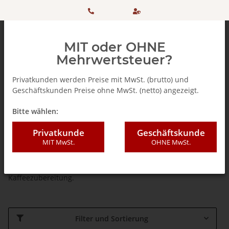
HOTLINE:
Sicher
MIT oder OHNE
+ 49
einkaufen
Mehrwertsteuer?
(0)5042
dank
Privatkunden werden Preise mit MwSt. (brutto) und
Geschäftskunden Preise ohne MwSt. (netto) angezeigt.
506 98
SSL
Startseite
Bitte wählen:
20
Melitta ®
Privatkunde
Geschäftskunde
MIT MwSt.
OHNE MwSt.
Von der Kaffeebohne bis hin zum Kaffeefilter - hier finden Sie
unser umfangreiches Melitta ® Sortminet für die genussvolle
Kaffeezubereitung.
Filter und Sortierung