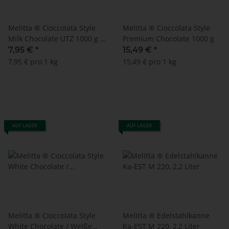
Melitta ® Cioccolata Style
Melitta ® Cioccolata Style
Milk Chocolate UTZ 1000 g -
Premium Chocolate 1000 g
MHD: 23.05.2023
7,95 €
*
15,49 €
*
7,95 € pro 1 kg
15,49 € pro 1 kg
AUF LAGER
AUF LAGER
Melitta ® Cioccolata Style
Melitta ® Edelstahlkanne
White Chocolate / Weiße
Ka-EST M 220, 2,2 Liter