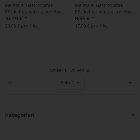
Melitta ® Gastronomie
Melitta ® Gastronomie
Röstkaffee, würzig ergiebig
Röstkaffee, würzig ergiebig
500 g
500 g - MHD: 25.12.2025
10,49 €
*
8,95 €
*
20,98 € pro 1 kg
17,90 € pro 1 kg
Artikel 1 - 20 von 55
Seite
1
Kategorien