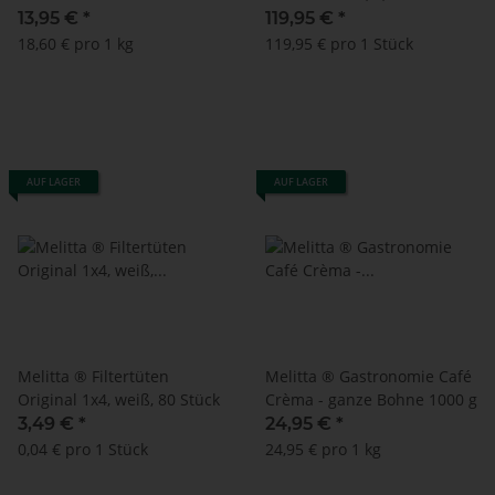
Schokolade 750 g
13,95 €
*
119,95 €
*
18,60 € pro 1 kg
119,95 € pro 1 Stück
AUF LAGER
AUF LAGER
Melitta ® Filtertüten
Melitta ® Gastronomie Café
Original 1x4, weiß, 80 Stück
Crèma - ganze Bohne 1000 g
3,49 €
*
24,95 €
*
0,04 € pro 1 Stück
24,95 € pro 1 kg