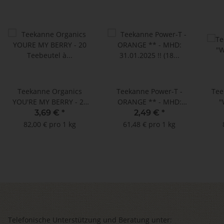
Teekanne Organics
Teekanne Power-T -
Tee
YOU'RE MY BERRY - 20
ORANGE ** - MHD:
"
Teebeutel à 2,25 g **
31.01.2025 !! (18
Ayur
3,69 €
*
2,49 €
*
Doppelkammerbeutel à
- MH
82,00 € pro 1 kg
61,48 € pro 1 kg
2,25 g)
Telefonische Unterstützung und Beratung unter: