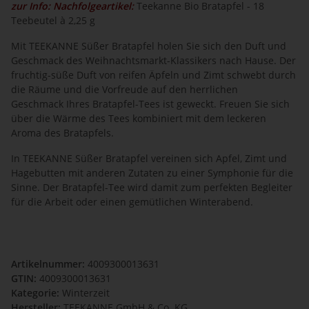
zur Info: Nachfolgeartikel:
Teekanne Bio Bratapfel - 18
Teebeutel à 2,25 g
Mit TEEKANNE Süßer Bratapfel holen Sie sich den Duft und
Geschmack des Weihnachtsmarkt-Klassikers nach Hause. Der
fruchtig-süße Duft von reifen Äpfeln und Zimt schwebt durch
die Räume und die Vorfreude auf den herrlichen
Geschmack Ihres Bratapfel-Tees ist geweckt. Freuen Sie sich
über die Wärme des Tees kombiniert mit dem leckeren
Aroma des Bratapfels.
In TEEKANNE Süßer Bratapfel vereinen sich Apfel, Zimt und
Hagebutten mit anderen Zutaten zu einer Symphonie für die
Sinne. Der Bratapfel-Tee wird damit zum perfekten Begleiter
für die Arbeit oder einen gemütlichen Winterabend.
Artikelnummer:
4009300013631
GTIN:
4009300013631
Kategorie:
Winterzeit
Hersteller:
TEEKANNE GmbH & Co. KG