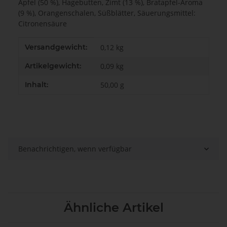
Äpfel (50 %), Hagebutten, Zimt (13 %), Bratapfel-Aroma
(9 %), Orangenschalen, Süßblätter, Säuerungsmittel:
Citronensäure
Produkteigenschaft
Wert
Versandgewicht:
0,12 kg
Artikelgewicht:
0,09
kg
Inhalt:
50,00 g
Benachrichtigen, wenn verfügbar
Ähnliche Artikel