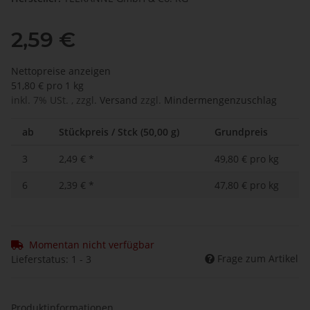
2,59 €
Nettopreise anzeigen
51,80 € pro 1 kg
inkl. 7% USt. , zzgl.
Versand
zzgl.
Mindermengenzuschlag
ab
Stückpreis / Stck (50,00 g)
Grundpreis
3
2,49 €
*
49,80 € pro kg
6
2,39 €
*
47,80 € pro kg
Momentan nicht verfügbar
Frage zum Artikel
Lieferstatus: 1 - 3
Produktinformationen