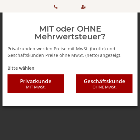
HOTLINE:
Sicher
MIT oder OHNE
+ 49
einkaufen
Mehrwertsteuer?
(0)5042
dank
Privatkunden werden Preise mit MwSt. (brutto) und
Geschäftskunden Preise ohne MwSt. (netto) angezeigt.
506 98
SSL
Zurück zur Liste
Winterzeit
Bitte wählen:
20
Privatkunde
Geschäftskunde
MIT MwSt.
OHNE MwSt.