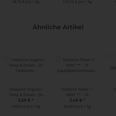
- 15 Teebeutel à 1,8 g
- 
74,75 € pro 1 kg
110,74 € pro 1 kg
Ähnliche Artikel
Teekanne Organics
Teekanne Power-T -
T
Sleep & Dream - 20
MINT ** - 18
Teebeutel à 1,7 g
Doppelkammerbeutel à
Dop
3,69 €
*
3,49 €
*
2 g
108,53 € pro 1 kg
96,94 € pro 1 kg