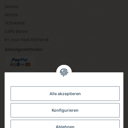
Senseo
Melitta
TEEKANNE
Caffè Bonini
K's Soul Food Kitchen®
Zahlungsmethoden
Versandmethoden
Alle akzeptieren
Konfigurieren
Social media
Ablehnen