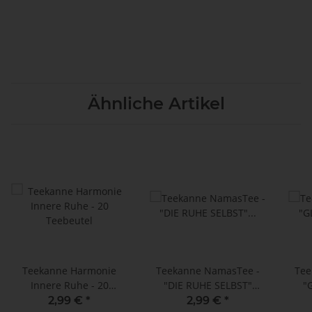
Ähnliche Artikel
Teekanne Harmonie
Teekanne NamasTee -
Tee
Innere Ruhe - 20
"DIE RUHE SELBST"
"
Teebeutel
Ayurvedische Mischung
Ayur
2,99 €
*
2,99 €
*