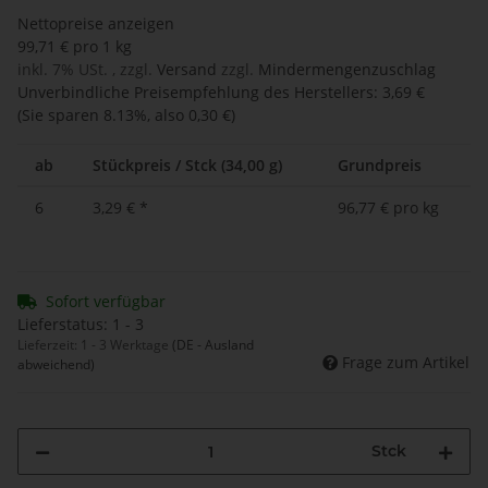
Nettopreise anzeigen
99,71 € pro 1 kg
inkl. 7% USt. , zzgl.
Versand
zzgl.
Mindermengenzuschlag
Unverbindliche Preisempfehlung des Herstellers
:
3,69 €
(Sie sparen
8.13%
, also
0,30 €
)
ab
Stückpreis / Stck (34,00 g)
Grundpreis
6
3,29 €
*
96,77 € pro kg
Sofort verfügbar
Lieferstatus: 1 - 3
Lieferzeit:
1 - 3 Werktage
(DE - Ausland
Frage zum Artikel
abweichend)
Stck