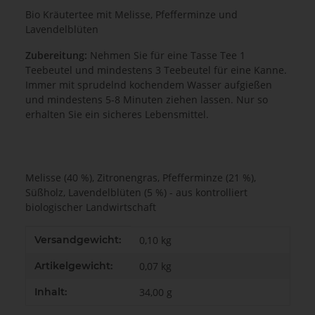
Bio Kräutertee mit Melisse, Pfefferminze und
Lavendelblüten
Zubereitung:
Nehmen
Sie für eine Tasse Tee 1
Teebeutel und mindestens 3 Teebeutel für eine Kanne.
Immer mit sprudelnd kochendem Wasser aufgießen
und mindestens 5-8 Minuten ziehen lassen. Nur so
erhalten Sie ein sicheres Lebensmittel.
Melisse (40 %), Zitronengras, Pfefferminze (21 %),
Süßholz, Lavendelblüten (5 %) - aus kontrolliert
biologischer Landwirtschaft
Produkteigenschaft
Wert
Versandgewicht:
0,10 kg
Artikelgewicht:
0,07
kg
Inhalt:
34,00 g