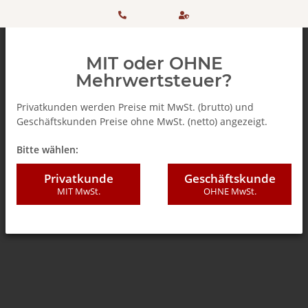
HOTLINE:
Sicher
MIT oder OHNE
+ 49
einkaufen
Mehrwertsteuer?
(0)5042
dank
Privatkunden werden Preise mit MwSt. (brutto) und
Geschäftskunden Preise ohne MwSt. (netto) angezeigt.
506 98
SSL
Zurück zur Liste
% SALE %
Bitte wählen:
20
Privatkunde
Geschäftskunde
MIT MwSt.
OHNE MwSt.