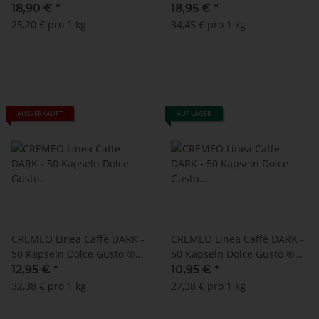
Mio ® kompatibel
kompatibel - MHD:
18,90 €
*
18,95 €
*
04.07.2024 !!!
25,20 € pro 1 kg
34,45 € pro 1 kg
AUSVERKAUFT
AUF LAGER
CREMEO Linea Caffè DARK -
CREMEO Linea Caffè DARK -
50 Kapseln Dolce Gusto ®
50 Kapseln Dolce Gusto ®
kompatibel
kompatibel - MHD:
12,95 €
*
10,95 €
*
17.06.2024
32,38 € pro 1 kg
27,38 € pro 1 kg