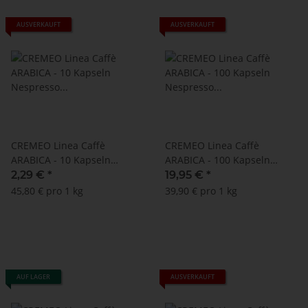
AUSVERKAUFT
AUSVERKAUFT
CREMEO Linea Caffè
CREMEO Linea Caffè
ARABICA - 10 Kapseln
ARABICA - 100 Kapseln
Nespresso ® kompatibel
Nespresso ® kompatibel
2,29 €
*
19,95 €
*
45,80 € pro 1 kg
39,90 € pro 1 kg
AUF LAGER
AUSVERKAUFT