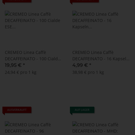
CREMEO Linea Caffè
CREMEO Linea Caffè
DECAFFEINATO - 100 Cialde
DECAFFEINATO - 16 Kapseln
ESE (ESE-Pads)
Caffitaly ® kompatibel
19,95 €
*
4,99 €
*
24,94 € pro 1 kg
38,98 € pro 1 kg
AUSVERKAUFT
AUF LAGER