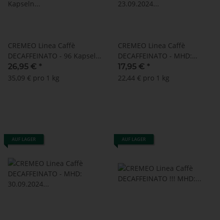
CREMEO Linea Caffè
CREMEO Linea Caffè
DECAFFEINATO - 96 Kapseln
DECAFFEINATO - MHD:
Caffitaly ® kompatibel
23.09.2024 !! - 100 Cialde
26,95 €
*
17,95 €
*
ESE (ESE-Pads)
35,09 € pro 1 kg
22,44 € pro 1 kg
AUF LAGER
AUF LAGER