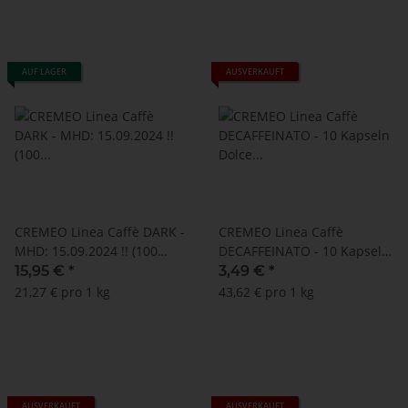
AUF LAGER
AUSVERKAUFT
CREMEO Linea Caffè DARK -
CREMEO Linea Caffè
MHD: 15.09.2024 !! (100
DECAFFEINATO - 10 Kapseln
Kapseln Lavazza a Modo
Dolce Gusto ® kompatibel
15,95 €
*
3,49 €
*
Mio ® kompatibel)
21,27 € pro 1 kg
43,62 € pro 1 kg
AUSVERKAUFT
AUSVERKAUFT