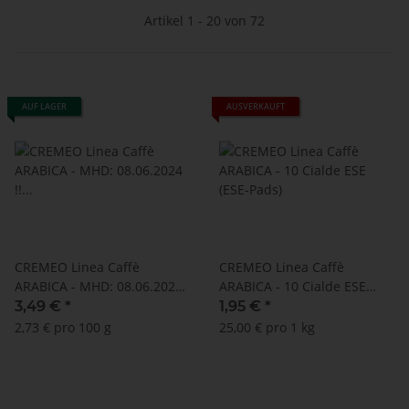
Artikel 1 - 20 von 72
AUF LAGER
AUSVERKAUFT
CREMEO Linea Caffè
CREMEO Linea Caffè
ARABICA - MHD: 08.06.2024
ARABICA - 10 Cialde ESE
!! (16 Kapseln Caffitaly ®
(ESE-Pads)
3,49 €
*
1,95 €
*
kompatibel)
2,73 € pro 100 g
25,00 € pro 1 kg