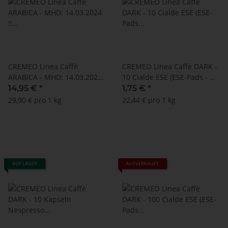
CREMEO Linea Caffè
CREMEO Linea Caffè DARK -
ARABICA - MHD: 14.03.2024
10 Cialde ESE (ESE-Pads - Ø
!! (100 Kapseln Nespresso ®
44 mm)
14,95 €
*
1,75 €
*
kompatibel)
29,90 € pro 1 kg
22,44 € pro 1 kg
AUF LAGER
AUSVERKAUFT