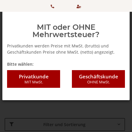
HOTLINE:
Sicher
MIT oder OHNE
+ 49
einkaufen
Mehrwertsteuer?
(0)5042
dank
Privatkunden werden Preise mit MwSt. (brutto) und
Geschäftskunden Preise ohne MwSt. (netto) angezeigt.
506 98
SSL
Startseite
Bitte wählen:
20
CREMEO
Privatkunde
Geschäftskunde
MIT MwSt.
OHNE MwSt.
Linea Caffè
Linea Solubili
Filter und Sortierung