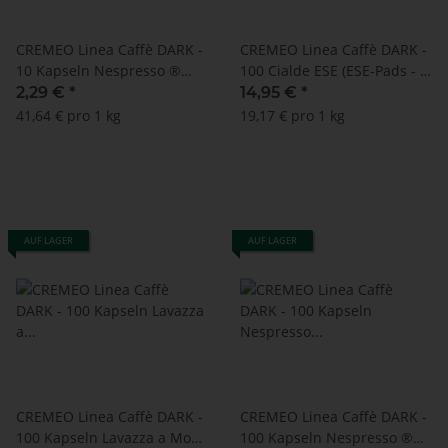
CREMEO Linea Caffè DARK -
CREMEO Linea Caffè DARK -
10 Kapseln Nespresso ®
100 Cialde ESE (ESE-Pads - Ø
kompatibel - MHD:
44 mm)
2,29 €
*
14,95 €
*
04.07.2024
41,64 € pro 1 kg
19,17 € pro 1 kg
AUF LAGER
AUF LAGER
CREMEO Linea Caffè DARK -
CREMEO Linea Caffè DARK -
100 Kapseln Lavazza a Modo
100 Kapseln Nespresso ®