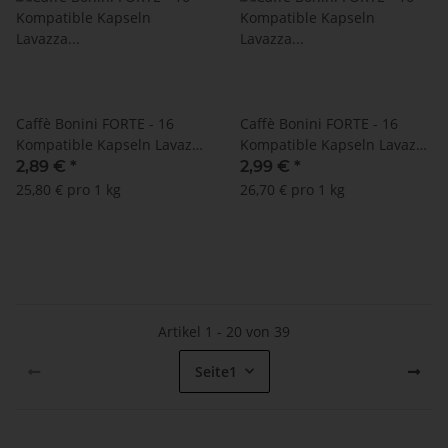
Caffè Bonini FORTE - 16
Caffè Bonini FORTE - 16
Kompatible Kapseln Lavazza
Kompatible Kapseln Lavazza
A Modo Mio ®* - MHD:
A Modo Mio ®* - MHD:
2,89 €
*
2,99 €
*
08.02.2022
21.10.2023
25,80 € pro 1 kg
26,70 € pro 1 kg
Artikel 1 - 20 von 39
Seite
1