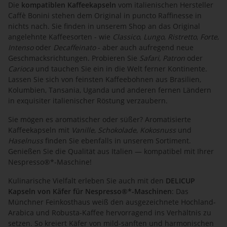
Die
kompatiblen
Kaffeekapseln
vom italienischen
Hersteller
Caffè Bonini
stehen dem Original in puncto Raffinesse in
nichts nach. Sie finden in unserem Shop an das Original
angelehnte Kaffeesorten - wie
Classico
,
Lungo
,
Ristretto
,
Forte
,
Intenso
oder
Decaffeinato
- aber auch aufregend neue
Geschmacksrichtungen. Probieren Sie
Safari
,
Patron
oder
Carioca
und tauchen Sie ein in die Welt ferner Kontinente.
Lassen Sie sich von feinsten Kaffeebohnen aus Brasilien,
Kolumbien, Tansania, Uganda und anderen fernen Ländern
in exquisiter italienischer Röstung verzaubern.
Sie mögen es aromatischer oder süßer? Aromatisierte
Kaffeekapseln mit
Vanille
,
Schokolade
,
Kokosnuss
und
Haselnuss
finden Sie ebenfalls in unserem Sortiment.
Genießen Sie die Qualität aus Italien — kompatibel mit Ihrer
Nespresso®*-Maschine!
Kulinarische Vielfalt erleben Sie auch mit den
DELICUP
Kapseln von Käfer für Nespresso®*-Maschinen
: Das
Münchner Feinkosthaus weiß den ausgezeichnete Hochland-
Arabica und Robusta-Kaffee hervorragend ins Verhältnis zu
setzen. So kreiert Käfer von mild-sanften und harmonischen