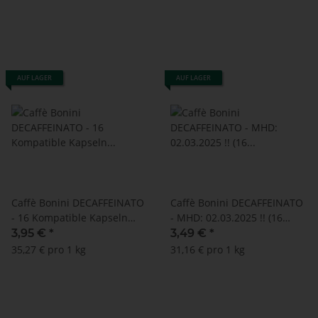
AUF LAGER
AUF LAGER
Caffè Bonini DECAFFEINATO
Caffè Bonini DECAFFEINATO
- 16 Kompatible Kapseln
- MHD: 02.03.2025 !! (16
Lavazza A Modo Mio ®*
Kompatible Kapseln Lavazza
3,95 €
*
3,49 €
*
A Modo Mio ®*)
35,27 € pro 1 kg
31,16 € pro 1 kg