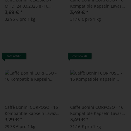
MHD: 24.03.2025 !! (16
Kompatible Kapseln Lavazza
Kompatible Kapseln Lavazza
A Modo Mio ®* - MHD:
3,69 €
*
3,49 €
*
A Modo Mio ®*)
15.06.2024
32,95 € pro 1 kg
31,16 € pro 1 kg
AUF LAGER
AUF LAGER
Caffè Bonini CORPOSO - 16
Caffè Bonini CORPOSO - 16
Kompatible Kapseln Lavazza
Kompatible Kapseln Lavazza
A Modo Mio ®* - MHD:
A Modo Mio ®* - MHD:
3,29 €
*
3,49 €
*
18.10.2023
25.05.2025
29,38 € pro 1 kg
31,16 € pro 1 kg