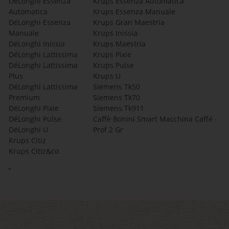
DéLonghi Essenza
Krups Essenza Automatica
Automatica
Krups Essenza Manuale
DéLonghi Essenza
Krups Gran Maestria
Manuale
Krups Inissia
DéLonghi Inissia
Krups Maestria
DéLonghi Lattissima
Krups Pixie
DéLonghi Lattissima
Krups Pulse
Plus
Krups U
DéLonghi Lattissima
Siemens Tk50
Premium
Siemens Tk70
DéLonghi Pixie
Siemens Tk911
DéLonghi Pulse
Caffè Bonini Smart Macchina Caffé -
DéLonghi U
Prof 2 Gr
Krups Citiz
Krups Citiz&co
"