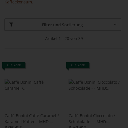
Kaffeekonsum.
Filter und Sortierung
Artikel 1 - 20 von 39
AUF LAGER
AUF LAGER
Caffè Bonini Caffè Caramel /
Caffè Bonini Cioccolato /
Karamell-Kaffee - MHD:
Schokolade - - MHD:
30.04.2023 !! (10 kompatible
30.04.2024 !! (10 kompatible
3,95 €
*
3,49 €
*