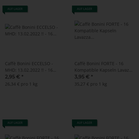
AUF LAGER
AUF LAGER
Caffè Bonini ECCELSO -
Caffè Bonini FORTE - 16
MHD: 13.02.2022 !! - 16
Kompatible Kapseln Lavazza
Kompatible Kapseln Lavazza
A Modo Mio ®*
2,95 €
*
3,95 €
*
A Modo Mio ®*
26,34 € pro 1 kg
35,27 € pro 1 kg
AUF LAGER
AUF LAGER