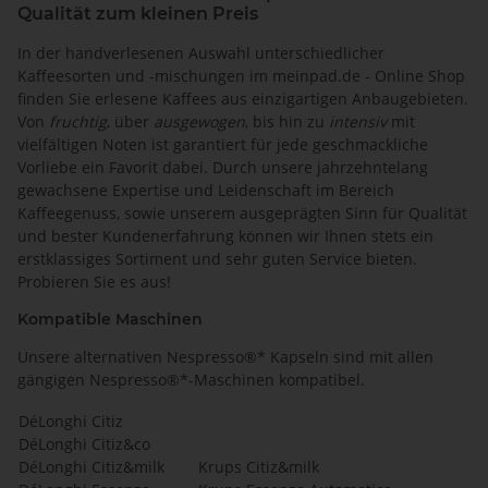
Qualität zum kleinen Preis
In der handverlesenen Auswahl unterschiedlicher
Kaffeesorten und -mischungen im meinpad.de - Online Shop
finden Sie erlesene Kaffees aus einzigartigen Anbaugebieten.
Von
fruchtig
, über
ausgewogen
, bis hin zu
intensiv
mit
vielfältigen Noten ist garantiert für jede geschmackliche
Vorliebe ein Favorit dabei. Durch unsere jahrzehntelang
gewachsene Expertise und Leidenschaft im Bereich
Kaffeegenuss, sowie unserem ausgeprägten Sinn für Qualität
und bester Kundenerfahrung können wir Ihnen stets ein
erstklassiges Sortiment und sehr guten Service bieten.
Probieren Sie es aus!
Kompatible Maschinen
Unsere alternativen Nespresso®* Kapseln sind mit allen
gängigen Nespresso®*-Maschinen kompatibel.
DéLonghi Citiz
DéLonghi Citiz&co
DéLonghi Citiz&milk
Krups Citiz&milk