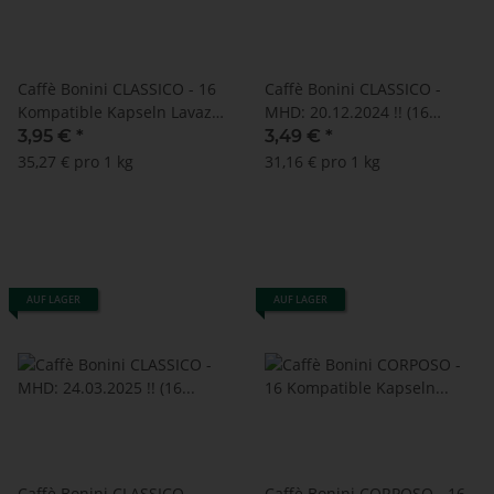
Caffè Bonini CLASSICO - 16
Caffè Bonini CLASSICO -
Kompatible Kapseln Lavazza
MHD: 20.12.2024 !! (16
A Modo Mio ®*
Kompatible Kapseln Lavazza
3,95 €
*
3,49 €
*
A Modo Mio ®*)
35,27 € pro 1 kg
31,16 € pro 1 kg
AUF LAGER
AUF LAGER
Caffè Bonini CLASSICO -
Caffè Bonini CORPOSO - 16