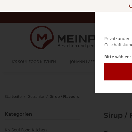
Privatkunden 
Geschäftskund
Bitte wählen:
K'S SOUL FOOD KITCHEN
JOHANN LAFER
BELLA IT
Startseite
Getränke
Sirup / Flavours
Sirup / 
Kategorien
K's Soul Food Kitchen