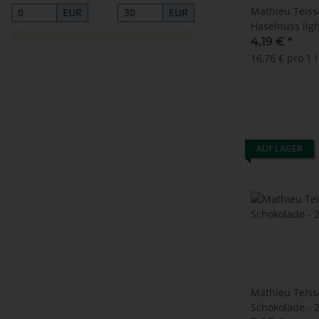
Mathieu Teisse
EUR
EUR
Haselnuss ligh
4,19 €
*
16,76 € pro 1 l
AUF LAGER
Mathieu Teisse
Schokolade - 