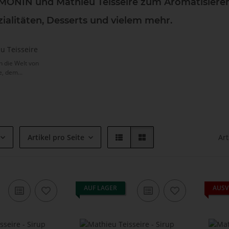
MONIN
und Mathieu Teisseire zum Aromatisieren
ialitäten, Desserts und vielem mehr.
u Teisseire
n die Welt von
, dem...
Artikel pro Seite
Art
AUF LAGER
AUSV