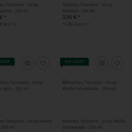
eu Teisseire - Sirup
Mathieu Teisseire - Sirup
amia - 250 ml
Mandel - 250 ml
 €
*
3,95 €
*
€ pro 1 l
15,80 € pro 1 l
LAGER
AUF LAGER
u Teisseire - Sirup Vanille
Mathieu Teisseire - Sirup Weiße
- 250 ml
Schokolade - 250 ml