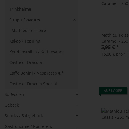
Trinkhalme
Sirup / Flavours
Mathieu Teisseire
Mathieu Teisse
Kakao / Topping
Caramel - 250
3,95 €
*
Kondensmilch / Kaffeesahne
15,80 € pro 1 l
Castle of Dracula
Caffè Bonini - Nespresso ®*
Castle of Dracula Special
AUF LAGER
Süßwaren
Gebäck
Snacks / Salzgebäck
Gastronomie / Konferenz