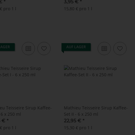
 €
*
3,95 €
*
€ pro 1 l
15,80 € pro 1 l
LAGER
AUF LAGER
eu Teisseire Sirup Kaffee-
Mathieu Teisseire Sirup Kaffee-
- 6 x 250 ml
Set II - 6 x 250 ml
5 €
*
22,95 €
*
€ pro 1 l
15,30 € pro 1 l