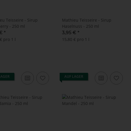
eu Teisseire - Sirup
Mathieu Teisseire - Sirup
erry - 250 ml
Haselnuss - 250 ml
 €
*
3,95 €
*
€ pro 1 l
15,80 € pro 1 l
LAGER
AUF LAGER