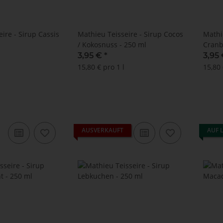
ire - Sirup Cassis
Mathieu Teisseire - Sirup Cocos
Mathi
/ Kokosnuss - 250 ml
Cranb
3,95 €
*
3,95
15,80 € pro 1 l
15,80 
AUSVERKAUFT
AUF 