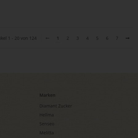
ikel 1 - 20 von 124
1
2
3
4
5
6
7
Marken
Diamant Zucker
Hellma
Senseo
Melitta