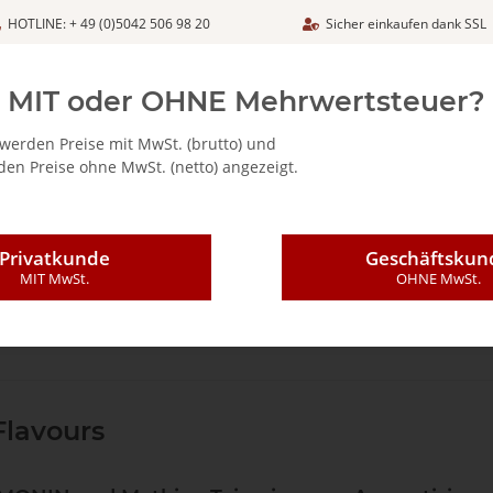
HOTLINE: + 49 (0)5042 506 98 20
Sicher einkaufen dank SSL
Netto
MIT oder OHNE Mehrwertsteuer?
werden Preise mit MwSt. (brutto) und
en Preise ohne MwSt. (netto) angezeigt.
ALIA - FEINKOSTARTIKEL
CAFFÈ MAJESTIC / DICAF
KAFFEE
Privatkunde
Geschäftskun
MIT MwSt.
OHNE MwSt.
Flavours