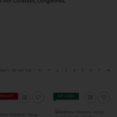
 von Cocktails, Longdrinks,
ikel 1 - 20 von 124
1
2
3
4
5
6
7
ERKAUFT
AUF LAGER