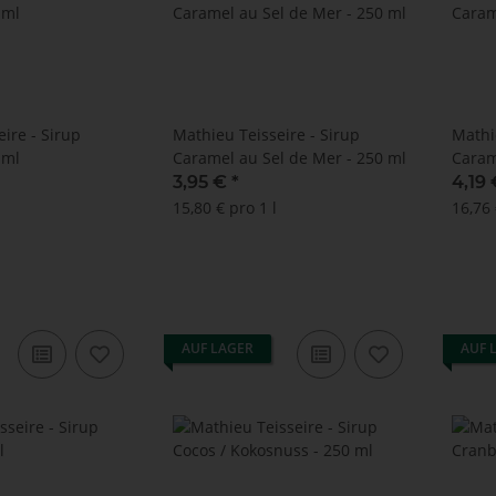
ire - Sirup
Mathieu Teisseire - Sirup
Mathi
 ml
Caramel au Sel de Mer - 250 ml
Caram
3,95 €
*
4,19
15,80 € pro 1 l
16,76 
AUF LAGER
AUF 