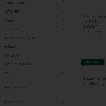
(Professional)
AKTIONEN
Mathieu Teisse
Home
- 250 ml
3,95 €
*
% SALE %
15,80 € pro 1 l
RUNDUM-SORGLOS
Hellma
Melitta ®
AUF LAGER
Castle of Dracula
Rezepte
Verfügbarkeit
Preisspanne