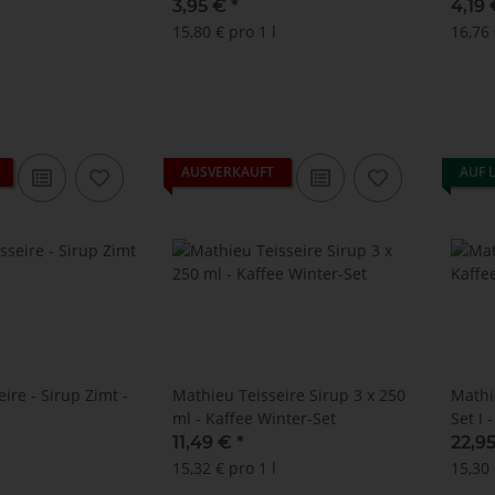
3,95 €
*
4,19
15,80 € pro 1 l
16,76 
AUSVERKAUFT
AUF 
ire - Sirup Zimt -
Mathieu Teisseire Sirup 3 x 250
Mathi
ml - Kaffee Winter-Set
Set I 
11,49 €
*
22,9
15,32 € pro 1 l
15,30 