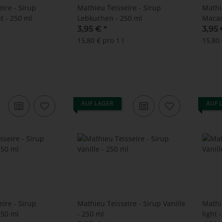
ire - Sirup
Mathieu Teisseire - Sirup
Mathi
t - 250 ml
Lebkuchen - 250 ml
Macad
3,95 €
*
3,95
15,80 € pro 1 l
15,80 
AUF LAGER
AUF 
ire - Sirup
Mathieu Teisseire - Sirup Vanille
Mathie
250 ml
- 250 ml
light 