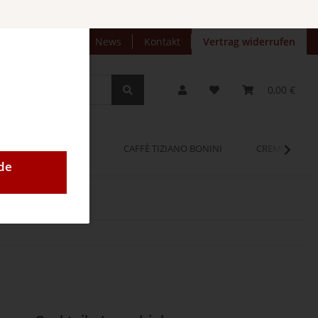
preise anzeigen
News
Kontakt
Vertrag widerrufen
0,00 €
OPINUM
CAFFÈ TIZIANO BONINI
CREMEO
de