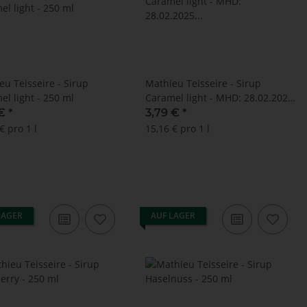
eu Teisseire - Sirup
Mathieu Teisseire - Sirup
el light - 250 ml
Caramel light - MHD: 28.02.2025
(250 ml)
 €
*
3,79 €
*
€ pro 1 l
15,16 € pro 1 l
LAGER
AUF LAGER