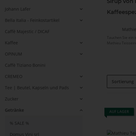
Sirup von
Johann Lafer
Kaffeespez
Bella Italia - Feinkostartikel
Mathie
Caffè Majestic / DICAF
Tauchen Sie ein i
Kaffee
Mathieu Teisseire
OPINUM
Caffè Tiziano Bonini
CREMEO
Sortierung
Tee | Beutel, Kapseln und Pads
Zucker
Getränke
AUF LAGER
% SALE %
Domus Vini srl