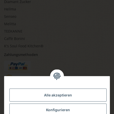
Diamant Zucker
Hellma
Senseo
Melitta
TEEKANNE
Caffè Bonini
K's Soul Food Kitchen®
Zahlungsmethoden
Versandmethoden
Alle akzeptieren
Konfigurieren
Social media