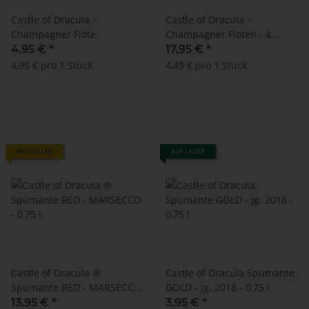
Castle of Dracula -
Castle of Dracula -
Champagner Flöte
Champagner Flöten - 4
Stück
4,95 €
*
17,95 €
*
4,95 € pro 1 Stück
4,49 € pro 1 Stück
BESTSELLER
AUF LAGER
Castle of Dracula ®
Castle of Dracula Spumante
Spumante RED - MARSECCO
GOLD - Jg. 2018 - 0,75 l
- 0,75 l
13,95 €
*
3,95 €
*