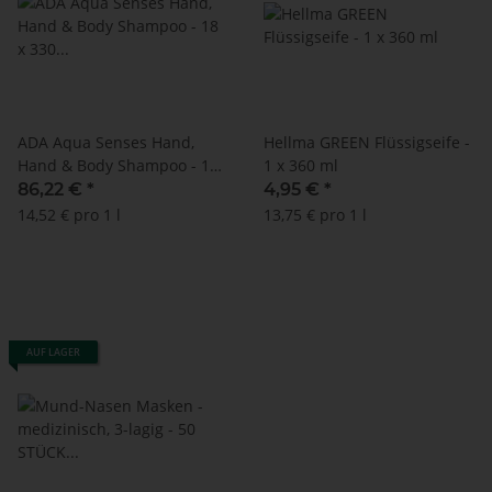
ADA Aqua Senses Hand,
Hellma GREEN Flüssigseife -
Hand & Body Shampoo - 18
1 x 360 ml
x 330 ml (Press + wash)
86,22 €
*
4,95 €
*
14,52 € pro 1 l
13,75 € pro 1 l
AUF LAGER