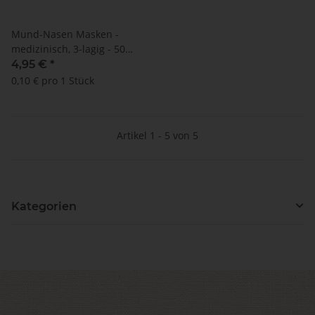
Mund-Nasen Masken -
medizinisch, 3-lagig - 50
STÜCK (17,5 x 9,5 cm) -
4,95 €
*
LyncMed
0,10 € pro 1 Stück
Artikel 1 - 5 von 5
Kategorien