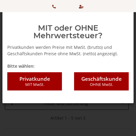
HOTLINE:
Sicher
MIT oder OHNE
+ 49
einkaufen
Mehrwertsteuer?
(0)5042
dank
Privatkunden werden Preise mit MwSt. (brutto) und
Geschäftskunden Preise ohne MwSt. (netto) angezeigt.
506 98
SSL
Home
Bitte wählen:
20
Aktionswoche
Privatkunde
Geschäftskunde
MIT MwSt.
OHNE MwSt.
Filter und Sortierung
Artikel 1 - 5 von 5