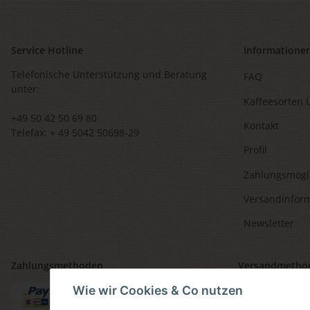
Service Hotline
Informatione
Telefonische Unterstützung und Beratung
FAQ
unter:
Kaffeesorten 
+49 50 42 50 69 80
Kontakt
Telefax: + 49 5042 50698-29
Profil
Zahlungsmögl
Versandinfor
Newsletter
Zahlungsmethoden
Versandmetho
Wie wir Cookies & Co nutzen