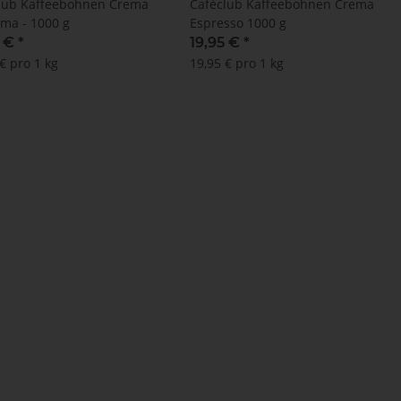
lub Kaffeebohnen Crema
Caféclub Kaffeebohnen Crema
ema - 1000 g
Espresso 1000 g
5 €
*
19,95 €
*
€ pro 1 kg
19,95 € pro 1 kg