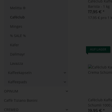
Caféclub Kaf
Barista - 1 kg
Melitta ®
17,95 €
*
Caféclub
17,95 € pro 1 
Minges
% SALE %
Käfer
AUF LAGER
Dallmayr
Lavazza
Kaffeekapseln
Kaffeepads
OPINUM
Caféclub Kaf
Caffè Tiziano Bonini
Schümli 1000 
CREMEO
19,95 €
*