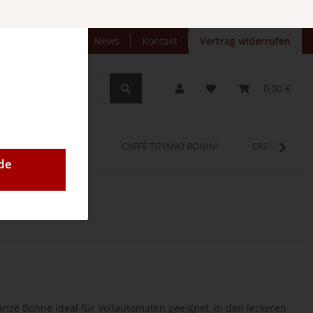
preise anzeigen
News
Kontakt
Vertrag widerrufen
0,00 €
OPINUM
CAFFÈ TIZIANO BONINI
CREMEO
de
ganze Bohne ideal für Vollautomaten geeignet, in den leckeren