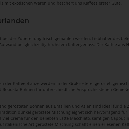
ls mit exotischen Waren und beschert uns Kaffees erster Güte.
erlanden
rst bei der Zubereitung frisch gemahlen werden. Liebhaber des be
 Aufwand bei gleichzeitig höchstem Kaffeegenuss. Der Kaffee aus
n der Kaffeepflanze werden in der Großrösterei geröstet, gemisc
nd Robusta-Bohnen für unterschiedliche Ansprüche stehen Genieße
nd gerösteten Bohnen aus Brasilien und Asien sind ideal für die 
 Tradition dunkel geröstete Mischung eignet sich hervorragend für 
s viel Crema für den beliebten Latte Macchiato, samtigen Cappucin
f italienische Art geröstete Mischung schafft einen erlesenen Kaf