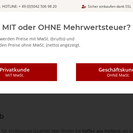
HOTLINE: + 49 (0)5042 506 98 20
Sicher einkaufen dank SSL
Netto
MIT oder OHNE Mehrwertsteuer?
werden Preise mit MwSt. (brutto) und
en Preise ohne MwSt. (netto) angezeigt.
ALIA - FEINKOSTARTIKEL
CAFFÈ MAJESTIC / DICAF
KAFFEE
Privatkunde
Geschäftskun
MIT MwSt.
OHNE MwSt.
b
 für erstklassige Qualität! Hier finden Sie
Kaffee aus Holland
, als 