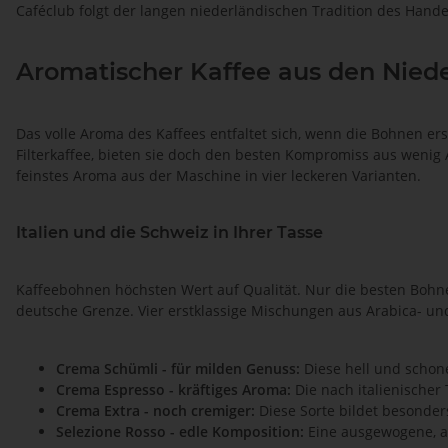
Caféclub folgt der langen niederländischen Tradition des Hande
Aromatischer Kaffee aus den Nied
Das volle Aroma des Kaffees entfaltet sich, wenn die Bohnen e
Filterkaffee, bieten sie doch den besten Kompromiss aus wenig
feinstes Aroma aus der Maschine in vier leckeren Varianten.
Italien und die Schweiz in Ihrer Tasse
Kaffeebohnen höchsten Wert auf Qualität. Nur die besten Bohne
deutsche Grenze. Vier erstklassige Mischungen aus Arabica- u
Crema Schümli - für milden Genuss:
Diese hell und schone
Crema Espresso - kräftiges Aroma:
Die nach italienischer
Crema Extra - noch cremiger:
Diese Sorte bildet besonder
Selezione Rosso - edle Komposition:
Eine ausgewogene, au