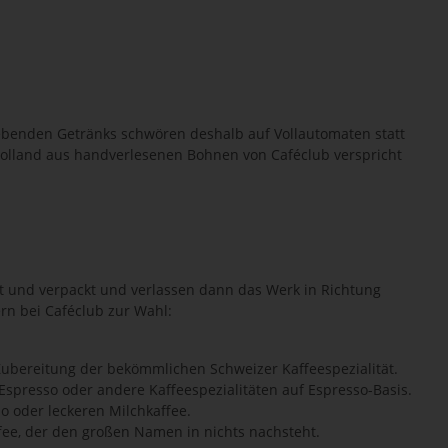
lebenden Getränks schwören deshalb auf Vollautomaten statt
 Holland aus handverlesenen Bohnen von Caféclub verspricht
ht und verpackt und verlassen dann das Werk in Richtung
rn bei Caféclub zur Wahl:
Zubereitung der bekömmlichen Schweizer Kaffeespezialität.
Espresso oder andere Kaffeespezialitäten auf Espresso-Basis.
o oder leckeren Milchkaffee.
fee, der den großen Namen in nichts nachsteht.