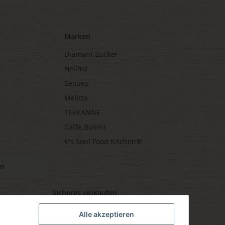
Marken
Diamant Zucker
Hellma
Senseo
Melitta
TEEKANNE
Caffè Bonini
K's Soul Food Kitchen®
en
Sicheres einkaufen
Alle akzeptieren