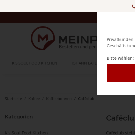
Privatkunden 
Geschäftskund
Bitte wählen:
K'S SOUL FOOD KITCHEN
JOHANN LAFER
BELLA IT
Startseite
Kaffee
Kaffeebohnen
Caféclub
Caféclu
Kategorien
K's Soul Food Kitchen
Caféclub
steht