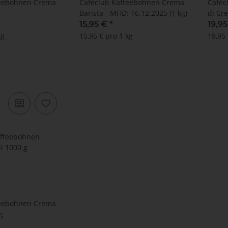
feebohnen Crema
Caféclub Kaffeebohnen Crema
Caféc
Barista - MHD: 16.12.2025 (1 kg)
di Cr
15,95 €
*
19,9
kg
15,95 € pro 1 kg
19,95 
feebohnen Crema
g