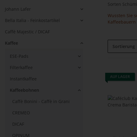
Sorten Schümli
Johann Lafer
Wussten Sie sc
Bella Italia - Feinkostartikel
Kaffeebauern s
Caffè Majestic / DICAF
Kaffee
Sortierung
ESE-Pads
Filterkaffee
AUF LAGER
Instantkaffee
Kaffeebohnen
Caffè Bonini - Caffè in Grani
CREMEO
DICAF
OPINUM