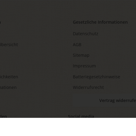
n
Gesetzliche Informationen
Datenschutz
Übersicht
AGB
Sitemap
Impressum
ichkeiten
Batteriegesetzhinweise
mationen
Widerrufsrecht
Vertrag widerruf
den
Social media