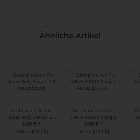
Ähnliche Artikel
Goldmännchen Tee
Goldmännchen Tee
G
Super Body Shape - 20
SUPER FRUITS Mango-
Su
Tassenbeutel
Maracuja - 20
3,59 €
*
3,59 €
*
Tassenbeutel
119,67 € pro 1 kg
79,78 € pro 1 kg