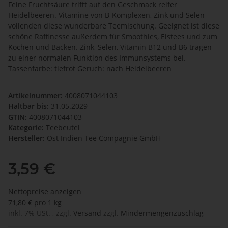
Feine Fruchtsäure trifft auf den Geschmack reifer
Heidelbeeren. Vitamine von B-Komplexen, Zink und Selen
vollenden diese wunderbare Teemischung. Geeignet ist diese
schöne Raffinesse außerdem für Smoothies, Eistees und zum
Kochen und Backen. Zink, Selen, Vitamin B12 und B6 tragen
zu einer normalen Funktion des Immunsystems bei.
Tassenfarbe: tiefrot Geruch: nach Heidelbeeren
Artikelnummer:
4008071044103
Haltbar bis:
31.05.2029
GTIN:
4008071044103
Kategorie:
Teebeutel
Hersteller:
Ost Indien Tee Compagnie GmbH
3,59 €
Nettopreise anzeigen
71,80 € pro 1 kg
inkl. 7% USt. , zzgl.
Versand
zzgl.
Mindermengenzuschlag