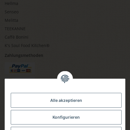
Hellma
Senseo
Melitta
TEEKANNE
Caffè Bonini
K's Soul Food Kitchen®
Zahlungsmethoden
Versandmethoden
Alle akzeptieren
Konfigurieren
Social media