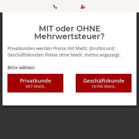
HOTLINE:
Sicher
MIT oder OHNE
+ 49
einkaufen
Mehrwertsteuer?
(0)5042
dank
Privatkunden werden Preise mit MwSt. (brutto) und
Geschäftskunden Preise ohne MwSt. (netto) angezeigt.
506 98
SSL
Zurück zur Liste
Teebeutel
Bitte wählen:
20
Privatkunde
Geschäftskunde
MIT MwSt.
OHNE MwSt.