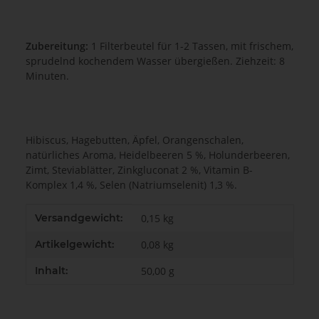
Zubereitung:
1 Filterbeutel für 1-2 Tassen, mit frischem,
sprudelnd kochendem Wasser übergießen. Ziehzeit: 8
Minuten.
Hibiscus, Hagebutten, Äpfel, Orangenschalen,
natürliches Aroma, Heidelbeeren 5 %, Holunderbeeren,
Zimt, Steviablätter, Zinkgluconat 2 %, Vitamin B-
Komplex 1,4 %, Selen (Natriumselenit) 1,3 %.
Produkteigenschaft
Wert
Versandgewicht:
0,15 kg
Artikelgewicht:
0,08
kg
Inhalt:
50,00 g