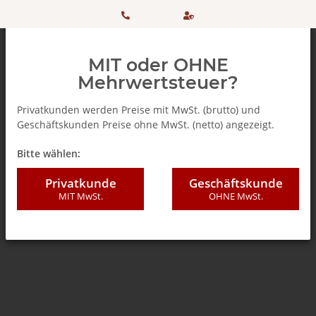
HOTLINE:
Sicher
MIT oder OHNE
+ 49
einkaufen
Mehrwertsteuer?
(0)5042
dank
Privatkunden werden Preise mit MwSt. (brutto) und
Geschäftskunden Preise ohne MwSt. (netto) angezeigt.
506 98
SSL
Zurück zur Liste
% SALE %
Bitte wählen:
20
Privatkunde
Geschäftskunde
MIT MwSt.
OHNE MwSt.