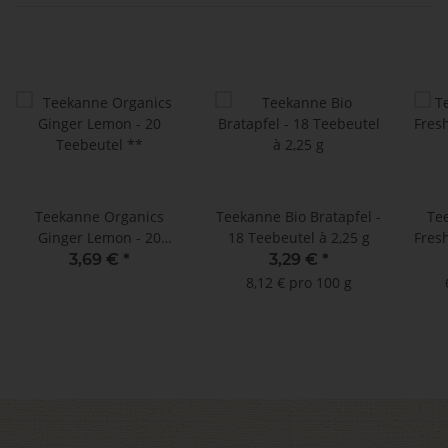
Teekanne Organics
Teekanne Bio Bratapfel -
Te
Ginger Lemon - 20
18 Teebeutel à 2,25 g
Fresh
Teebeutel **
- MH
3,69 €
*
3,29 €
*
Dop
8,12 € pro 100 g