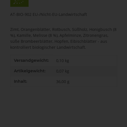
AT-BIO-902 EU-/Nicht-EU-Landwirtschaft
Zimt, Orangenblätter, Rotbusch, Süßholz, Honigbusch (8
%), Kamille, Melisse (8 %), Apfelminze, Zitronengras,
süße Brombeerblätter, Hopfen, Eibischblätter - aus
kontrolliert biologischer Landwirtschaft.
Produkteigenschaft
Wert
Versandgewicht:
0,10 kg
Artikelgewicht:
0,07
kg
Inhalt:
36,00 g