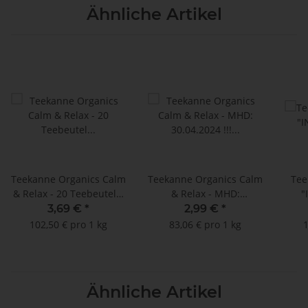
Ähnliche Artikel
Teekanne Organics Calm
Teekanne Organics Calm
Tee
& Relax - 20 Teebeutel à
& Relax - MHD:
"
1,8 g
30.04.2024 !!! (20
Ayur
3,69 €
*
2,99 €
*
Teebeutel à 1,8 g)
- 1
102,50 € pro 1 kg
83,06 € pro 1 kg
1
Ähnliche Artikel