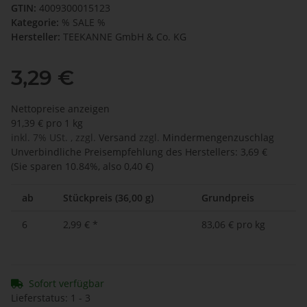
GTIN:
4009300015123
Kategorie:
% SALE %
Hersteller:
TEEKANNE GmbH & Co. KG
3,29 €
Nettopreise anzeigen
91,39 € pro 1 kg
inkl. 7% USt. , zzgl.
Versand
zzgl.
Mindermengenzuschlag
Unverbindliche Preisempfehlung des Herstellers
:
3,69 €
(Sie sparen
10.84%
, also
0,40 €
)
ab
Stückpreis (36,00 g)
Grundpreis
6
2,99 €
*
83,06 € pro kg
Sofort verfügbar
Lieferstatus: 1 - 3