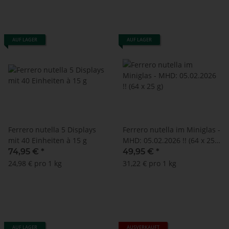
AUF LAGER
AUF LAGER
Ferrero nutella 5 Displays
Ferrero nutella im Miniglas -
mit 40 Einheiten à 15 g
MHD: 05.02.2026 !! (64 x 25
g)
74,95 €
*
49,95 €
*
24,98 € pro 1 kg
31,22 € pro 1 kg
AUF LAGER
AUSVERKAUFT