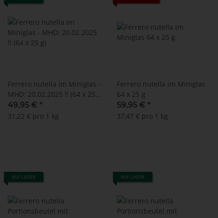
Ferrero nutella im Miniglas -
Ferrero nutella im Miniglas
MHD: 20.02.2025 !! (64 x 25
64 x 25 g
g)
49,95 €
*
59,95 €
*
31,22 € pro 1 kg
37,47 € pro 1 kg
AUF LAGER
AUF LAGER