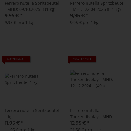
Ferrero nutella Spritzbeutel
Ferrero nutella Spritzbeutel
- MHD: 09.10.2025 !! (1 kg)
- MHD: 22.04.2026 !! (1 kg)
9,95 €
*
9,95 €
*
9,95 € pro 1 kg
9,95 € pro 1 kg
AUSVERKAUFT
AUSVERKAUFT
Ferrero nutella Spritzbeutel
Ferrero nutella
1 kg
Thekendisplay - MHD:
12.12.2024 !! (40 x 15 g)
11,95 €
*
12,95 €
*
11,95 € pro 1 kg
21,58 € pro 1 kg