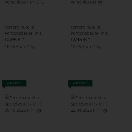
Ferrero nutella
Ferrero nutella
Portionsbeutel mit
Portionsbeutel mit
Verschluss - MHD:
Verschluss (1 kg)
10,95 €
*
12,95 €
*
19.05.2026 (1 kg)
10,95 € pro 1 kg
12,95 € pro 1 kg
AUF LAGER
AUF LAGER