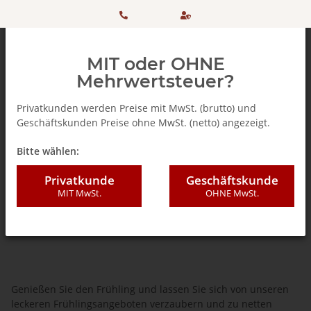
HOTLINE:
Sicher
MIT oder OHNE
+ 49
einkaufen
Mehrwertsteuer?
(0)5042
dank
Privatkunden werden Preise mit MwSt. (brutto) und
Geschäftskunden Preise ohne MwSt. (netto) angezeigt.
506 98
SSL
AKTIONEN
Bitte wählen:
20
Frühlingsdeals
Privatkunde
Geschäftskunde
MIT MwSt.
OHNE MwSt.
Genießen Sie den Frühling und lassen Sie sich von unseren
leckeren Frühlingsangeboten verzaubern und zu netten