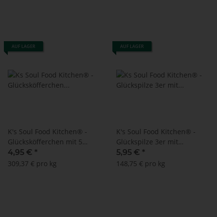
AUF LAGER
AUF LAGER
K's Soul Food Kitchen® -
K's Soul Food Kitchen® -
Glücksköfferchen mit 5
Glückspilze 3er mit
Glückspilzen (16 g)
Glücksklee-Anhänger
4,95 €
*
5,95 €
*
309,37 € pro kg
148,75 € pro kg