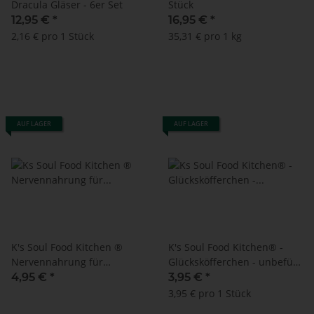
Dracula Gläser - 6er Set
Stück
12,95 €
*
16,95 €
*
2,16 € pro 1 Stück
35,31 € pro 1 kg
AUF LAGER
AUF LAGER
K's Soul Food Kitchen ®
K's Soul Food Kitchen® -
Nervennahrung für
Glücksköfferchen - unbefüllt
unterwegs / Nervennahrung
/ zum Selberbefüllen
4,95 €
*
3,95 €
*
to go
3,95 € pro 1 Stück