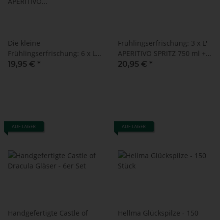
Die kleine
Frühlingserfrischung: 3 x L'
Frühlingserfrischung: 6 x L'
APERITIVO SPRITZ 750 ml +
APERITIVO SPRITZ 250 ml +
Up'n Joy PAPIERTRINKHALME
19,95 €
*
20,95 €
*
Up'n Joy PAPIERTRINKHALME
schwarz - 140 Stück - 8 mm
schwarz - 140 Stück - 8 mm
x 195 mm
x 195 mm
AUF LAGER
AUF LAGER
Handgefertigte Castle of
Hellma Glückspilze - 150