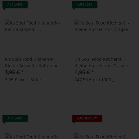
AUF LAGER
AUF LAGER
K's Soul Food Kitchen® -
K's Soul Food Kitchen® -
Kleine Auszeit - Köfferchen
Kleine Auszeit mit Dragee
unbefüllt / zum Selberfüllen
Mischung
3,95 €
*
4,95 €
*
3,95 € pro 1 Stück
247,50 € pro 1000 g
AUF LAGER
AUSVERKAUFT