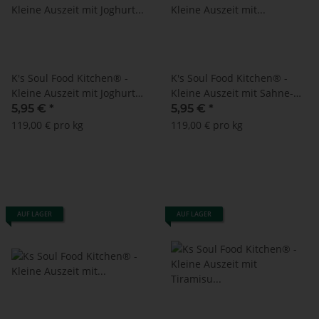
K's Soul Food Kitchen® -
K's Soul Food Kitchen® -
Kleine Auszeit mit Joghurt
Kleine Auszeit mit Sahne-
Cashewnüssen (50 g)
Kakao-Mandeln (50 g)
5,95 €
*
5,95 €
*
119,00 € pro kg
119,00 € pro kg
AUF LAGER
AUF LAGER