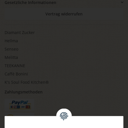
Gesetzliche Informationen
Vertrag widerrufen
Diamant Zucker
Hellma
Senseo
Melitta
TEEKANNE
Caffè Bonini
K's Soul Food Kitchen®
Zahlungsmethoden