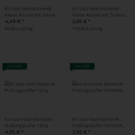
K's Soul Food Kitchen® -
K's Soul Food Kitchen® -
Kleine Auszeit mit Sahne-
Kleine Auszeit mit Tiramisu
Kakao-Mandeln MHD:
Mandeln (50 g)
4,49 €
*
5,95 €
*
21.05.2026 !! (50 g)
89,80 € pro kg
119,00 € pro kg
AUF LAGER
AUF LAGER
K's Soul Food Kitchen® -
K's Soul Food Kitchen® -
Prüfungspuffer 125 g
Prüfungspuffer CHOVIVA
125 g
4,95 €
*
3,95 €
*