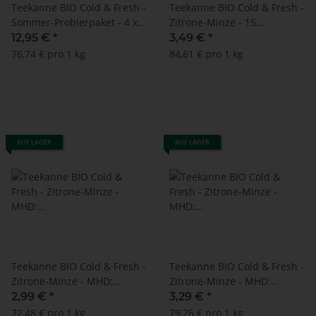
Teekanne BIO Cold & Fresh -
Teekanne BIO Cold & Fresh -
Sommer-Probierpaket - 4 x
Zitrone-Minze - 15
15 Doppelkammerbeutel
Doppelkammerbeutel à 2,75
12,95 €
*
3,49 €
*
g
76,74 € pro 1 kg
84,61 € pro 1 kg
AUF LAGER
AUF LAGER
Teekanne BIO Cold & Fresh -
Teekanne BIO Cold & Fresh -
Zitrone-Minze - MHD:
Zitrone-Minze - MHD:
28.02.2025 ! (15
28.02.2026 ! (15
2,99 €
*
3,29 €
*
Doppelkammerbeutel à 2,75
Doppelkammerbeutel à 2,75
72,48 € pro 1 kg
79,76 € pro 1 kg