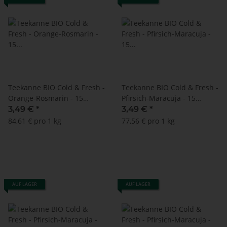
Teekanne BIO Cold & Fresh -
Teekanne BIO Cold & Fresh -
Orange-Rosmarin - 15
Pfirsich-Maracuja - 15
Doppelkammerbeutel à 2,75
Doppelkammerbeutel à 3 g
3,49 €
*
3,49 €
*
g
84,61 € pro 1 kg
77,56 € pro 1 kg
AUF LAGER
AUF LAGER