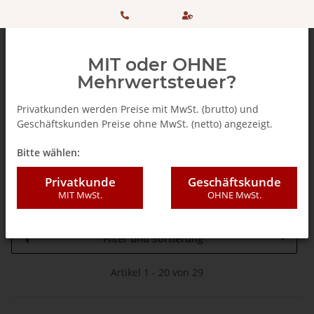
HOTLINE:
Sicher
MIT oder OHNE
+ 49
einkaufen
Mehrwertsteuer?
(0)5042
dank
Privatkunden werden Preise mit MwSt. (brutto) und
Geschäftskunden Preise ohne MwSt. (netto) angezeigt.
506 98
SSL
Teebeutel
Bitte wählen:
20
Sommertees
Privatkunde
Geschäftskunde
MIT MwSt.
OHNE MwSt.
Filter und Sortierung
Artikel 1 - 20 von 29