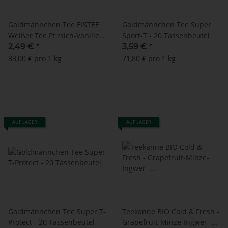
Goldmännchen Tee EISTEE
Goldmännchen Tee Super
Weißer Tee Pfirsich-Vanille -
Sport-T - 20 Tassenbeutel
MHD: 31.07.2025 !! (20
2,49 €
*
3,59 €
*
Tassenbeutel)
83,00 € pro 1 kg
71,80 € pro 1 kg
AUF LAGER
AUF LAGER
Goldmännchen Tee Super T-
Teekanne BIO Cold & Fresh -
Protect - 20 Tassenbeutel
Grapefruit-Minze-Ingwer -