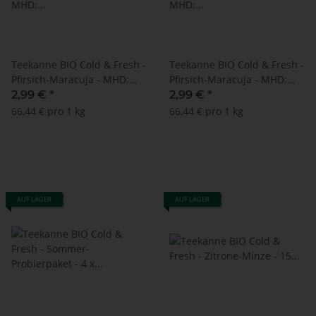
Teekanne BIO Cold & Fresh -
Teekanne BIO Cold & Fresh -
Pfirsich-Maracuja - MHD:
Pfirsich-Maracuja - MHD:
28.02.2025 ! (15
31.01.2026 ! (15
2,99 €
*
2,99 €
*
Doppelkammerbeutel à 3 g)
Doppelkammerbeutel à 3 g)
66,44 € pro 1 kg
66,44 € pro 1 kg
AUF LAGER
AUF LAGER