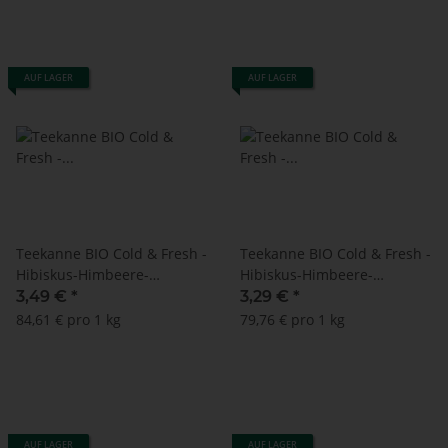
AUF LAGER
AUF LAGER
Teekanne BIO Cold & Fresh -
Teekanne BIO Cold & Fresh -
Hibiskus-Himbeere-
Hibiskus-Himbeere-
Zitronengras - 15
Zitronengras - MHD:
3,49 €
*
3,29 €
*
Doppelkammerbeutel à 2,75
31.03.2026 !! (15
84,61 € pro 1 kg
79,76 € pro 1 kg
g
Doppelkammerbeutel à 2,75
g)
AUF LAGER
AUF LAGER