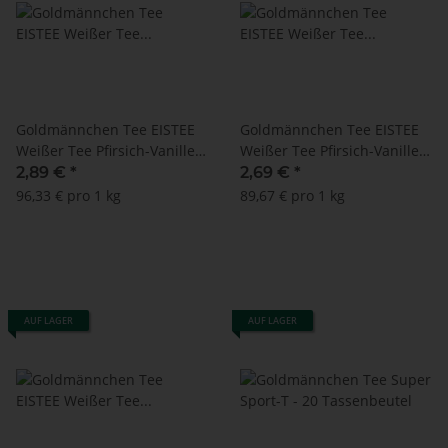
Goldmännchen Tee EISTEE
Goldmännchen Tee EISTEE
Weißer Tee Pfirsich-Vanille -
Weißer Tee Pfirsich-Vanille -
20 Tassenbeutel
MHD: 30.04.2026 !! (20
2,89 €
*
2,69 €
*
Tassenbeutel)
96,33 € pro 1 kg
89,67 € pro 1 kg
AUF LAGER
AUF LAGER