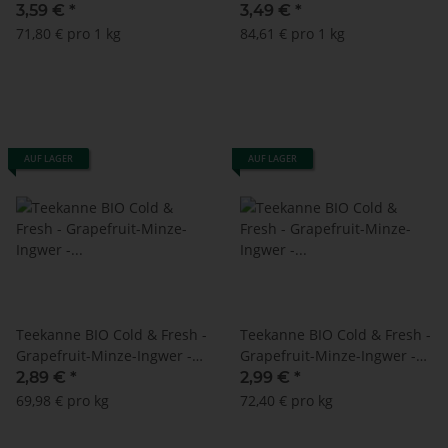
15 Doppelkammerbeutel à
3,59 €
*
3,49 €
*
2,75 g
71,80 € pro 1 kg
84,61 € pro 1 kg
AUF LAGER
AUF LAGER
Teekanne BIO Cold & Fresh -
Teekanne BIO Cold & Fresh -
Grapefruit-Minze-Ingwer -
Grapefruit-Minze-Ingwer -
MHD: 28.02.2025 !! (15
MHD: 28.02.2026 !! (15
2,89 €
*
2,99 €
*
Doppelkammerbeutel à 2,75
Doppelkammerbeutel à 2,75
69,98 € pro kg
72,40 € pro kg
g)
g)