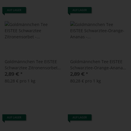
AUF LAGER
AUF LAGER
Goldmännchen Tee EISTEE
Goldmännchen Tee EISTEE
Schwarztee Zitronensorbet -
Schwarztee-Orange-Ananas
20 Tassenbeutel
- 20 Tassenbeutel
2,89 €
*
2,89 €
*
80,28 € pro 1 kg
80,28 € pro 1 kg
AUF LAGER
AUF LAGER