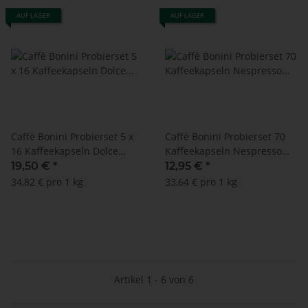
AUF LAGER
AUF LAGER
Caffè Bonini Probierset 5 x
Caffè Bonini Probierset 70
16 Kaffeekapseln Dolce
Kaffeekapseln Nespresso
Gusto ®*
®* Mix - Intenso, Seta, Forte,
19,50 €
*
12,95 €
*
Lungo
34,82 € pro 1 kg
33,64 € pro 1 kg
Artikel 1 - 6 von 6