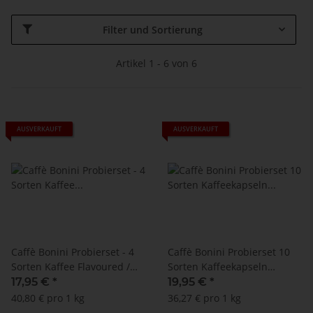
Filter und Sortierung
Artikel 1 - 6 von 6
AUSVERKAUFT
AUSVERKAUFT
Caffè Bonini Probierset - 4
Caffè Bonini Probierset 10
Sorten Kaffee Flavoured /
Sorten Kaffeekapseln
aromatisiert - 8 x 10 Kapseln
Nespresso ®*
17,95 €
*
19,95 €
*
Nespresso ®* kompatibel
40,80 € pro 1 kg
36,27 € pro 1 kg