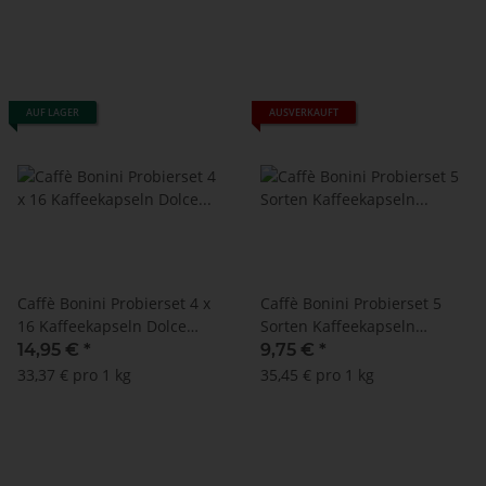
AUF LAGER
AUSVERKAUFT
Caffè Bonini Probierset 4 x
Caffè Bonini Probierset 5
16 Kaffeekapseln Dolce
Sorten Kaffeekapseln
Gusto ®*
Nespresso ®*
14,95 €
*
9,75 €
*
33,37 € pro 1 kg
35,45 € pro 1 kg