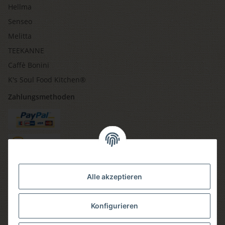
Hellma
Senseo
Melitta
TEEKANNE
Caffè Bonini
K's Soul Food Kitchen®
Zahlungsmethoden
Versandmethoden
Alle akzeptieren
Konfigurieren
Social media