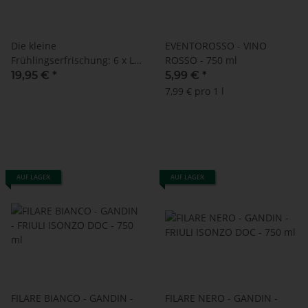
Die kleine
EVENTOROSSO - VINO
Frühlingserfrischung: 6 x L'
ROSSO - 750 ml
APERITIVO SPRITZ 250 ml +
19,95 €
*
5,99 €
*
Up'n Joy PAPIERTRINKHALME
7,99 € pro 1 l
schwarz - 140 Stück - 8 mm
x 195 mm
AUF LAGER
AUF LAGER
FILARE BIANCO - GANDIN -
FILARE NERO - GANDIN -