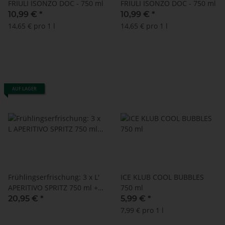
FRIULI ISONZO DOC - 750 ml
FRIULI ISONZO DOC - 750 ml
10,99 €
*
10,99 €
*
14,65 € pro 1 l
14,65 € pro 1 l
AUF LAGER
Frühlingserfrischung: 3 x L'
ICE KLUB COOL BUBBLES
APERITIVO SPRITZ 750 ml +
750 ml
Up'n Joy PAPIERTRINKHALME
20,95 €
*
5,99 €
*
schwarz - 140 Stück - 8 mm
7,99 € pro 1 l
x 195 mm