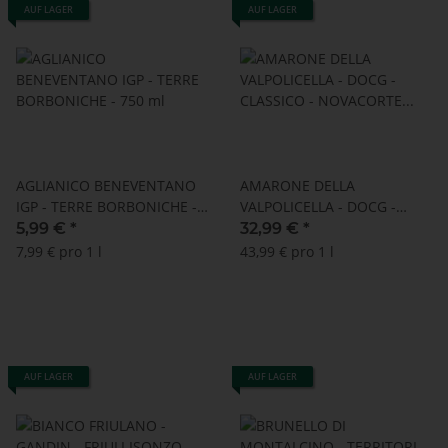
AUF LAGER
AUF LAGER
AGLIANICO BENEVENTANO
AMARONE DELLA
IGP - TERRE BORBONICHE -
VALPOLICELLA - DOCG -
750 ml
CLASSICO - NOVACORTE -
5,99 €
*
32,99 €
*
750 ml
7,99 € pro 1 l
43,99 € pro 1 l
AUF LAGER
AUF LAGER