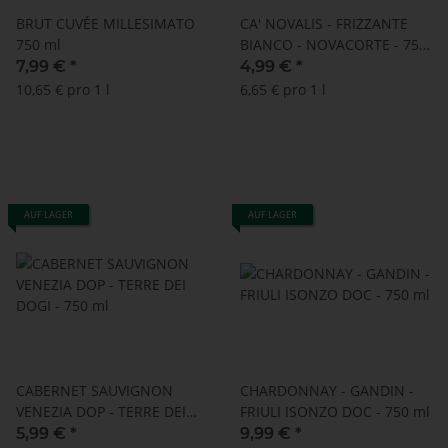
BRUT CUVÉE MILLESIMATO
CA' NOVALIS - FRIZZANTE
750 ml
BIANCO - NOVACORTE - 750
ml
7,99 €
*
4,99 €
*
10,65 € pro 1 l
6,65 € pro 1 l
AUF LAGER
AUF LAGER
CABERNET SAUVIGNON
CHARDONNAY - GANDIN -
VENEZIA DOP - TERRE DEI
FRIULI ISONZO DOC - 750 ml
DOGI - 750 ml
5,99 €
*
9,99 €
*