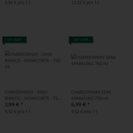
7,99 € pro 1 l
13,32 € pro 1 l
AUF LAGER
AUF LAGER
CHARDONNAY - VINO
CHARDONNAY SEMI
BIANCO - NOVACORTE - 750
SPARKLING 750 ml
ml
3,99 €
*
6,99 €
*
5,32 € pro 1 l
9,32 € pro 1 l