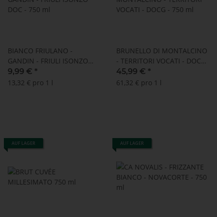
BIANCO FRIULANO -
BRUNELLO DI MONTALCINO
GANDIN - FRIULI ISONZO
- TERRITORI VOCATI - DOCG
DOC - 750 ml
- 750 ml
9,99 €
*
45,99 €
*
13,32 € pro 1 l
61,32 € pro 1 l
AUF LAGER
AUF LAGER