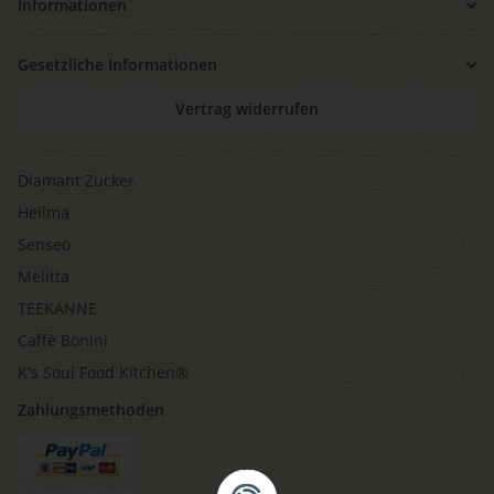
Informationen
Gesetzliche Informationen
Vertrag widerrufen
Diamant Zucker
Hellma
Senseo
Melitta
TEEKANNE
Caffè Bonini
K's Soul Food Kitchen®
Zahlungsmethoden