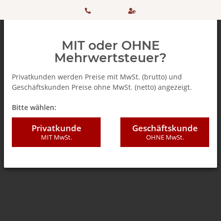
HOTLINE:
Sicher
MIT oder OHNE
+ 49
einkaufen
Mehrwertsteuer?
(0)5042
dank
Privatkunden werden Preise mit MwSt. (brutto) und
Geschäftskunden Preise ohne MwSt. (netto) angezeigt.
506 98
SSL
Zurück zur Liste
Teebeutel
Bitte wählen:
20
Privatkunde
Geschäftskunde
MIT MwSt.
OHNE MwSt.