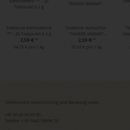
Teekanne Kaminabend
Teekanne NamasTee -
T
** - 20 Teebeutel à 2 g
"INNERE WÄRME"
Sle
Ayurvedische Mischung
2,59 €
*
2,59 €
*
- !!! MHD: 30.04.2024 !!!
T
64,75 € pro 1 kg
95,93 € pro 1 kg
(15 Teebeutel à 1,8 g)
Telefonische Unterstützung und Beratung unter:
+49 50 42 50 69 80
Telefax: + 49 5042 50698-29