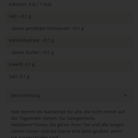
Kalorien: 3 kJ / 1 kcal
Fett: <0,1 g
- davon gesättigte Fettsäuren: <0,1 g
Kohlenhydrate: <0,1 g
- davon Zucker: <0,1 g
Eiweiß: 0,1 g
Salz: 0,1 g
Beschreibung
Hier kommt ein NamasTee für alle, die nicht immer auf
der Yogamatte stehen. Für Gelegenheits-
meditierer*innen, die gerne ihren Tee und alle Sorgen
ziehen lassen und die Sonne erst dann grüßen, wenn
sie ausgeschlafen sind.