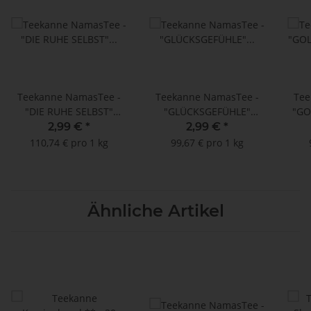
Teekanne NamasTee -
Teekanne NamasTee -
Tee
"DIE RUHE SELBST"
"GLÜCKSGEFÜHLE"
"GO
Ayurvedische Mischung
Ayurvedische Mischung
Ayur
2,99 €
*
2,99 €
*
- 15 Teebeutel à 1,8 g
- 15 Teebeutel à 2 g
- 
110,74 € pro 1 kg
99,67 € pro 1 kg
Ähnliche Artikel