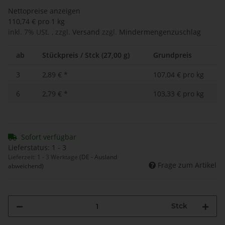
Nettopreise anzeigen
110,74 € pro 1 kg
inkl. 7% USt. , zzgl.
Versand
zzgl.
Mindermengenzuschlag
ab
Stückpreis / Stck (27,00 g)
Grundpreis
3
2,89 €
*
107,04 € pro kg
6
2,79 €
*
103,33 € pro kg
Sofort verfügbar
Lieferstatus: 1 - 3
Lieferzeit:
1 - 3 Werktage
(DE - Ausland
Frage zum Artikel
abweichend)
Stck