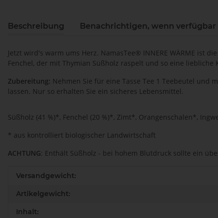
Beschreibung
Benachrichtigen, wenn verfügbar
Jetzt wird's warm ums Herz. NamasTee® INNERE WÄRME ist die 
Fenchel, der mit Thymian Süßholz raspelt und so eine liebliche
Zubereitung:
Nehmen
Sie für eine Tasse Tee 1 Teebeutel und
lassen. Nur so erhalten Sie ein sicheres Lebensmittel.
Süßholz (41 %)*, Fenchel (20 %)*, Zimt*, Orangenschalen*, Ingw
* aus kontrolliert biologischer Landwirtschaft
ACHTUNG
: Enthält Süßholz - bei hohem Blutdruck sollte ein ü
Produkteigenschaft
Wert
Versandgewicht:
Artikelgewicht:
Inhalt: