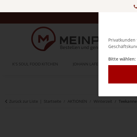
Privatkunden 
Geschäftskund
Bitte wählen:
K'S SOUL FOOD KITCHEN
JOHANN LAFER
BELLA IT
Zurück zur Liste
Startseite
AKTIONEN
Winterzeit
Teekanne 