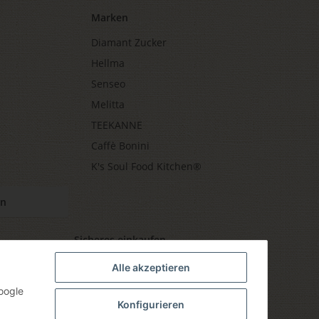
Marken
Diamant Zucker
Hellma
Senseo
Melitta
TEEKANNE
Caffè Bonini
K's Soul Food Kitchen®
en
Sicheres einkaufen
Alle akzeptieren
oogle
Konfigurieren