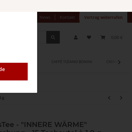
preise anzeigen
News
Kontakt
Vertrag widerrufen
0,00 €
OPINUM
CAFFÈ TIZIANO BONINI
CREMEO
de
8 g
Tee - "INNERE WÄRME"