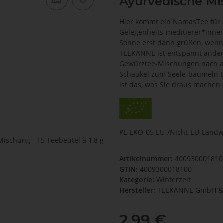
Ayurvedische Mis
Hier kommt ein NamasTee für a
Gelegenheits-meditierer*innen
Sonne erst dann grüßen, wenn 
TEEKANNE ist entspannt anders
Gewürztee-Mischungen nach ayu
Schaukel zum Seele-baumeln-La
ist das, was Sie draus machen
PL-EKO-05 EU-/Nicht-EU-Landwi
Artikelnummer:
400930001810
GTIN:
4009300018100
Kategorie:
Winterzeit
Hersteller:
TEEKANNE GmbH & 
2,99 €