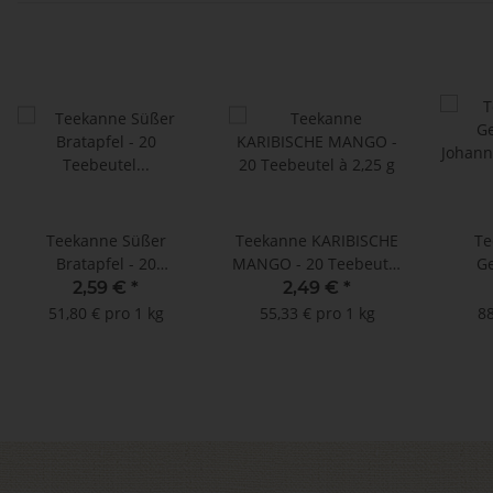
Teekanne Süßer
Teekanne KARIBISCHE
Te
Bratapfel - 20
MANGO - 20 Teebeutel
G
Teebeutel à 2,5 g **
à 2,25 g
Johann
2,59 €
*
2,49 €
*
51,80 € pro 1 kg
55,33 € pro 1 kg
88
Doppe
2