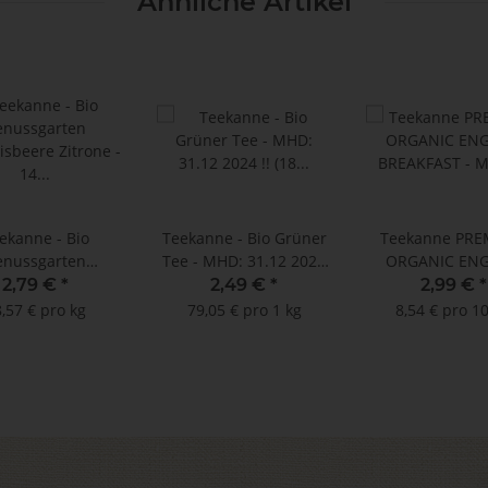
Ähnliche Artikel
ekanne - Bio
Teekanne - Bio Grüner
Teekanne PR
enussgarten
Tee - MHD: 31.12 2024
ORGANIC ENG
isbeere Zitrone -
!! (18
BREAKFAST - 
2,79 €
*
2,49 €
*
2,99 €
*
14
Doppelkammerbeutel à
31.08.2024 !!
,57 € pro kg
79,05 € pro 1 kg
8,54 € pro 1
lkammerbeutel à
1,75 g)
Teebeutel à 1,
,25 g - NEU