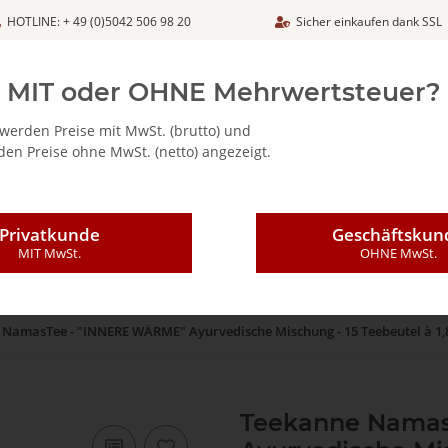
HOTLINE: + 49 (0)5042 506 98 20
Sicher einkaufen dank SSL
Netto
MIT oder OHNE Mehrwertsteuer?
werden Preise mit MwSt. (brutto) und
en Preise ohne MwSt. (netto) angezeigt.
ALIA - FEINKOSTARTIKEL
CAFFÈ MAJESTIC / DICAF
KAFFEE
Privatkunde
Geschäftskun
MIT MwSt.
OHNE MwSt.
NamasTee - "INNERE WÄRME" Ayurvedische Mischung - 15 Teebeutel à 1,
Teekanne Namas