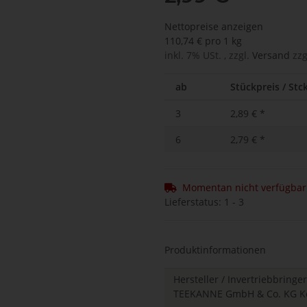
Nettopreise anzeigen
110,74 € pro 1 kg
inkl. 7% USt. , zzgl.
Versand
zzg
ab
Stückpreis / Stck
3
2,89 €
*
6
2,79 €
*
Momentan nicht verfügbar
Lieferstatus: 1 - 3
Produktinformationen
Hersteller / Invertriebbringer
TEEKANNE GmbH & Co. KG Kev