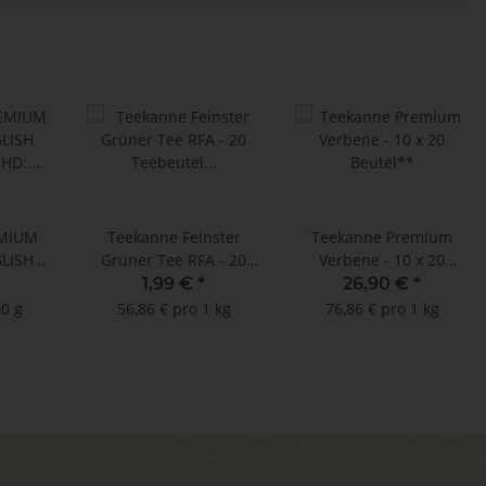
EMIUM
Teekanne Feinster
Teekanne Premium
LISH
Grüner Tee RFA - 20
Verbene - 10 x 20
MHD:
Teebeutel à 1,75 g
Beutel**
1,99 €
*
26,90 €
*
 (20
00 g
56,86 € pro 1 kg
76,86 € pro 1 kg
75 g)