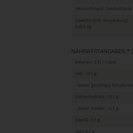
Herkunftsland: Deutschland
Gewicht (inkl. Verpackung):
0,059 kg
NÄHRWERTANGABEN * D
Kalorien: 3 kJ / 1 kcal
Fett: <0,1 g
- davon gesättigte Fettsäuren
Kohlenhydrate: <0,1 g
- davon Zucker: <0,1 g
Eiweiß: 0,1 g
Salz: 0,1 g