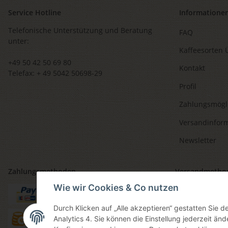
Service Hotline
Informatione
Telefonische Unterstützung und Beratung
FAQ
unter:
Kaffeesorten 
+49 50 42 50 69 80
Kontakt
Telefax: + 49 5042 50698-29
Profil
Zahlungsmögl
Versandinfor
Newsletter
Zahlungsmethoden
Versandmetho
Wie wir Cookies & Co nutzen
Durch Klicken auf „Alle akzeptieren“ gestatten Sie 
Analytics 4. Sie können die Einstellung jederzeit änd