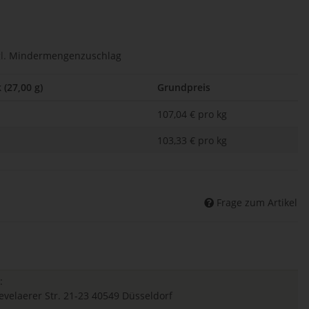
l.
Mindermengenzuschlag
 (27,00 g)
Grundpreis
107,04 € pro kg
103,33 € pro kg
Frage zum Artikel
:
elaerer Str. 21-23 40549 Düsseldorf