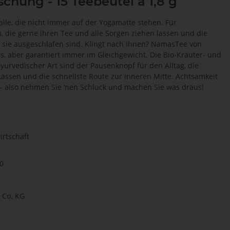
chung - 15 Teebeutel à 1,8 g
lle, die nicht immer auf der Yogamatte stehen. Für
, die gerne ihren Tee und alle Sorgen ziehen lassen und die
sie ausgeschlafen sind. Klingt nach Ihnen? NamasTee von
, aber garantiert immer im Gleichgewicht. Die Bio-Kräuter- und
rvedischer Art sind der Pausenknopf für den Alltag, die
ssen und die schnellste Route zur inneren Mitte. Achtsamkeit
 – also nehmen Sie ‘nen Schluck und machen Sie was draus!
rtschaft
0
Co. KG