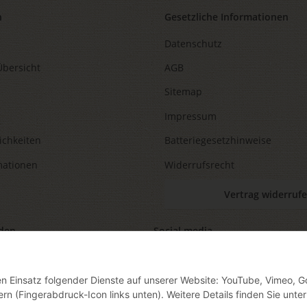
n
Gesetzliche Informationen
Datenschutz
Übersicht
AGB
Sitemap
Impressum
ichkeiten
Batteriegesetzhinweise
mationen
Widerrufsrecht
Vertrag widerruf
den
Social media
den Einsatz folgender Dienste auf unserer Website: YouTube, Vimeo, G
ern (Fingerabdruck-Icon links unten). Weitere Details finden Sie unter