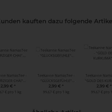
unden kauften dazu folgende Artike
nne NamasTee -
Teekanne NamasTee -
Teekanne Nama
RZIGER CHAI"
"GLÜCKSGEFÜHLE"
"GOLD DES KU
dische Mischung
Ayurvedische Mischung
Ayurvedische M
2,99 €
*
2,99 €
*
2,99 €
*
Teebeutel à 2 g
- 15 Teebeutel à 2 g
- 15 Teebeutel
67 € pro 1 kg
99,67 € pro 1 kg
99,67 € pro 