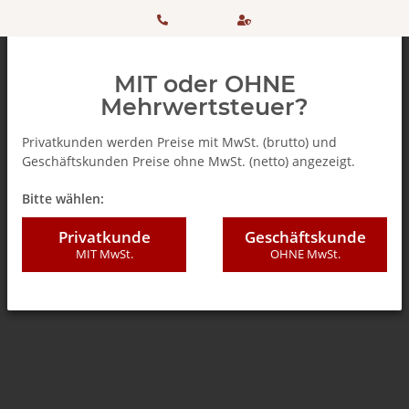
HOTLINE:
Sicher
MIT oder OHNE
+ 49
einkaufen
Mehrwertsteuer?
(0)5042
dank
Privatkunden werden Preise mit MwSt. (brutto) und
Geschäftskunden Preise ohne MwSt. (netto) angezeigt.
506 98
SSL
Zurück zur Liste
% SALE %
Bitte wählen:
20
Privatkunde
Geschäftskunde
MIT MwSt.
OHNE MwSt.