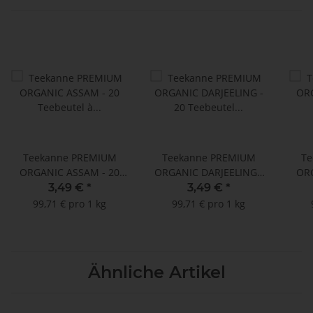
Teekanne PREMIUM
Teekanne PREMIUM
Te
ORGANIC ASSAM - 20
ORGANIC DARJEELING -
ORG
Teebeutel à 1,75 g
20 Teebeutel à 1,75 g
20 
3,49 €
*
3,49 €
*
99,71 € pro 1 kg
99,71 € pro 1 kg
Ähnliche Artikel