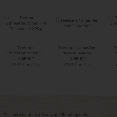
Teekanne
Teekanne NamasTee -
T
Schneeträumchen - 18
"INNERE WÄRME"
Sle
Teebeutel à 2,25 g
Ayurvedische Mischung
2,59 €
*
2,59 €
*
- !!! MHD: 30.04.2024 !!!
T
63,95 € pro 1 kg
95,93 € pro 1 kg
(15 Teebeutel à 1,8 g)
Telefonische Unterstützung und Beratung unter: