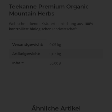
Teekanne Premium Organic
Mountain Herbs
Wohlschmeckende Kräuterteemischung aus
100%
kontrolliert biologischer
Landwirtschaft.
Produkteigenschaft
Wert
Versandgewicht:
0,05 kg
Artikelgewicht:
0,03
kg
Inhalt:
30,00 g
Ähnliche Artikel