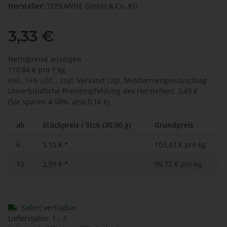
Hersteller:
TEEKANNE GmbH & Co. KG
3,33 €
Nettopreise anzeigen
110,84 € pro 1 kg
inkl. 19% USt. , zzgl.
Versand
zzgl.
Mindermengenzuschlag
Unverbindliche Preisempfehlung des Herstellers
:
3,49 €
(Sie sparen
4.58%
, also
0,16 €
)
ab
Stückpreis / Stck (30,00 g)
Grundpreis
6
3,10 €
*
103,43 € pro kg
10
2,99 €
*
99,72 € pro kg
Sofort verfügbar
Lieferstatus: 1 - 3