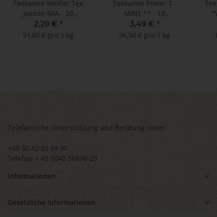
Teekanne Weißer Tee
Teekanne Power-T -
Tee
Jasmin RFA - 20
MINT ** - 18
"
Teebeutel à 1,25 g
Doppelkammerbeutel à
Ayur
2,29 €
*
3,49 €
*
2 g
- MH
91,60 € pro 1 kg
96,94 € pro 1 kg
Telefonische Unterstützung und Beratung unter:
+49 50 42 50 69 80
Telefax: + 49 5042 50698-29
Informationen
Gesetzliche Informationen