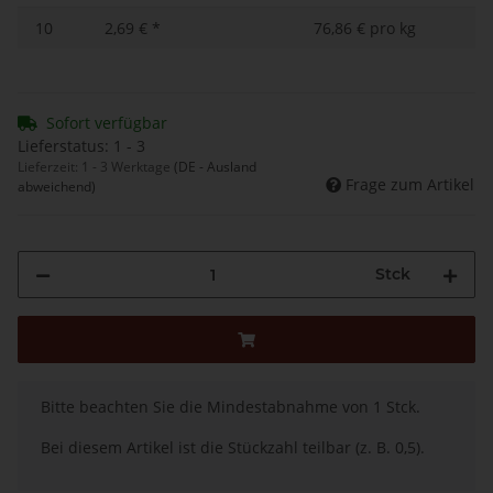
10
2,69 €
*
76,86 € pro kg
Sofort verfügbar
Lieferstatus: 1 - 3
Lieferzeit:
1 - 3 Werktage
(DE - Ausland
Frage zum Artikel
abweichend)
Stck
x
Bitte beachten Sie die Mindestabnahme von 1 Stck.
Bei diesem Artikel ist die Stückzahl teilbar (z. B. 0,5).