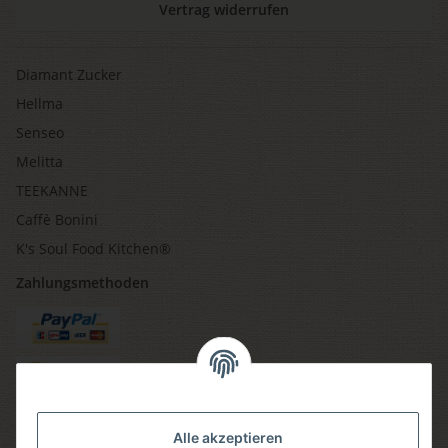
Vertrag widerrufen
Diamant Zucker
Hellma
Senseo
Melitta
TEEKANNE
Caffè Bonini
K's Soul Food Kitchen®
Zahlungsmethoden
Versandmethoden
Alle akzeptieren