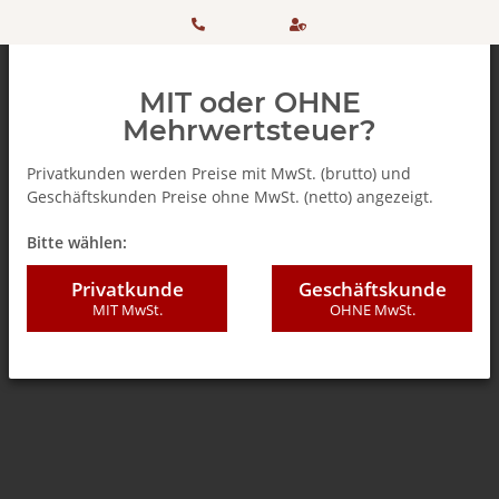
HOTLINE:
Sicher
MIT oder OHNE
+ 49
einkaufen
Mehrwertsteuer?
(0)5042
dank
Privatkunden werden Preise mit MwSt. (brutto) und
Geschäftskunden Preise ohne MwSt. (netto) angezeigt.
506 98
SSL
Zurück zur Liste
Teebeutel
Bitte wählen:
20
Privatkunde
Geschäftskunde
MIT MwSt.
OHNE MwSt.