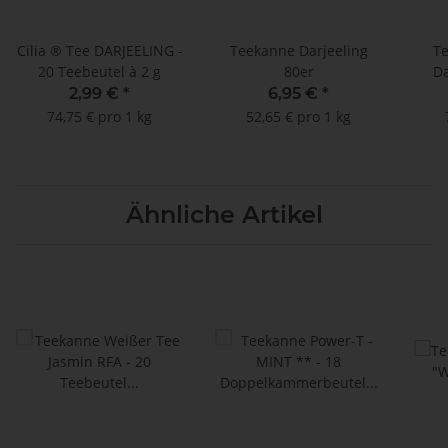
Cilia ® Tee DARJEELING -
Teekanne Darjeeling
T
20 Teebeutel à 2 g
80er
Da
2,99 €
*
6,95 €
*
74,75 € pro 1 kg
52,65 € pro 1 kg
Ähnliche Artikel