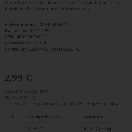
den Schwarzen Tees. Ein exklusives Genusserlebnis mit zart-
blumigem Geschmack und sanftem Aroma.
Artikelnummer:
4009300006312
Haltbar bis:
07.11.2026
GTIN:
4009300006312
Kategorie:
Teebeutel
Hersteller:
TEEKANNE GmbH & Co. KG
2,99 €
Nettopreise anzeigen
85,43 € pro 1 kg
inkl. 7% USt. , zzgl.
Versand
zzgl.
Mindermengenzuschlag
ab
Stückpreis / Stck
Grundpreis
4
2,89 €
*
82,57 € pro kg