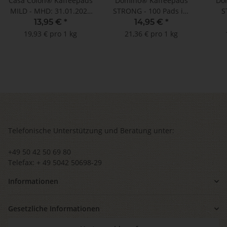
Casa Colon® Kaffeepads
Domino® Kaffeepads
Do
MILD - MHD: 31.01.2026
STRONG - 100 Pads im
S
!! (100 Pads im
Megabeutel
13,95 €
*
14,95 €
*
Megabeutel)
19,93 € pro 1 kg
21,36 € pro 1 kg
Telefonische Unterstützung und Beratung unter:
+49 50 42 50 69 80
Telefax: + 49 5042 50698-29
Informationen
Gesetzliche Informationen