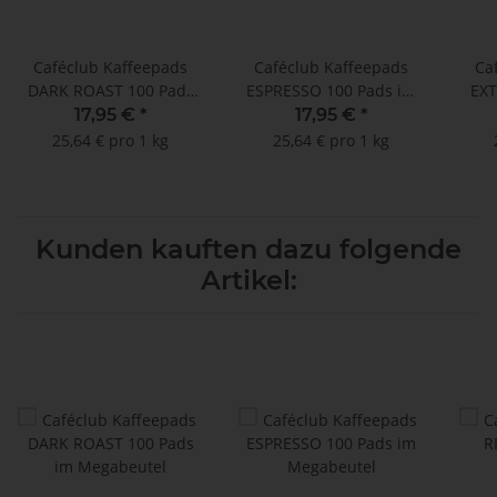
Caféclub Kaffeepads
Caféclub Kaffeepads
Ca
DARK ROAST 100 Pads
ESPRESSO 100 Pads im
EXT
im Megabeutel
Megabeutel
17,95 €
*
17,95 €
*
25,64 € pro 1 kg
25,64 € pro 1 kg
Kunden kauften dazu folgende
Artikel: