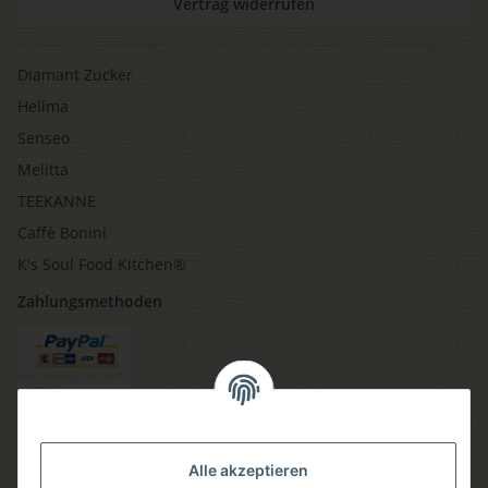
Vertrag widerrufen
Diamant Zucker
Hellma
Senseo
Melitta
TEEKANNE
Caffè Bonini
K's Soul Food Kitchen®
Zahlungsmethoden
Versandmethoden
Alle akzeptieren