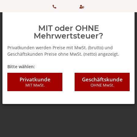
HOTLINE:
Sicher
MIT oder OHNE
+ 49
einkaufen
Mehrwertsteuer?
(0)5042
dank
Privatkunden werden Preise mit MwSt. (brutto) und
Geschäftskunden Preise ohne MwSt. (netto) angezeigt.
506 98
SSL
Zurück zur Liste
Caféclub
Bitte wählen:
20
Privatkunde
Geschäftskunde
MIT MwSt.
OHNE MwSt.