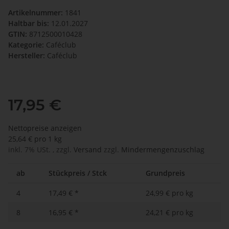
Artikelnummer:
1841
Haltbar bis:
12.01.2027
GTIN:
8712500010428
Kategorie:
Caféclub
Hersteller:
Caféclub
17,95 €
Nettopreise anzeigen
25,64 € pro 1 kg
inkl. 7% USt. , zzgl.
Versand
zzgl.
Mindermengenzuschlag
ab
Stückpreis / Stck
Grundpreis
4
17,49 €
*
24,99 € pro kg
8
16,95 €
*
24,21 € pro kg