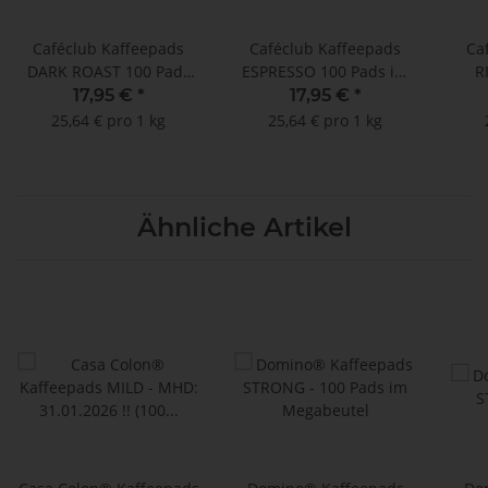
Caféclub Kaffeepads
Caféclub Kaffeepads
Ca
DARK ROAST 100 Pads
ESPRESSO 100 Pads im
R
im Megabeutel
Megabeutel
24.0
17,95 €
*
17,95 €
*
25,64 € pro 1 kg
25,64 € pro 1 kg
Ähnliche Artikel