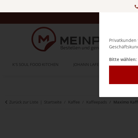
Privatkunden 
Geschäftskund
Bitte wählen:
K'S SOUL FOOD KITCHEN
JOHANN LAFER
BELLA IT
Zurück zur Liste
Startseite
Kaffee
Kaffeepads
Maximo Kaff