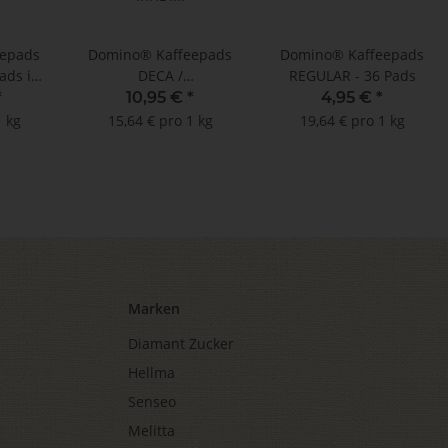
epads
Domino® Kaffeepads
Domino® Kaffeepads
ads im
DECA /
REGULAR - 36 Pads
l
ENTKOFFEINIERT -
*
10,95 €
*
4,95 €
*
MHD: 14.11.2023 !!!
1 kg
15,64 € pro 1 kg
19,64 € pro 1 kg
(100 Pads im
Megabeutel)
Marken
Diamant Zucker
Hellma
Senseo
Melitta