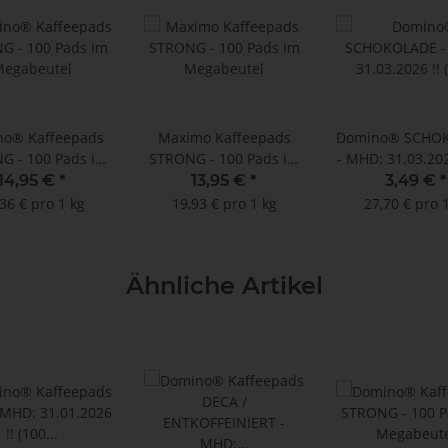
o® Kaffeepads
Maximo Kaffeepads
Domino® SCHO
G - 100 Pads im
STRONG - 100 Pads im
- MHD: 31.03.202
egabeutel
Megabeutel
aromatisier
14,95 €
*
13,95 €
*
3,49 €
*
Kaffeepad
36 € pro 1 kg
19,93 € pro 1 kg
27,70 € pro 
Ähnliche Artikel