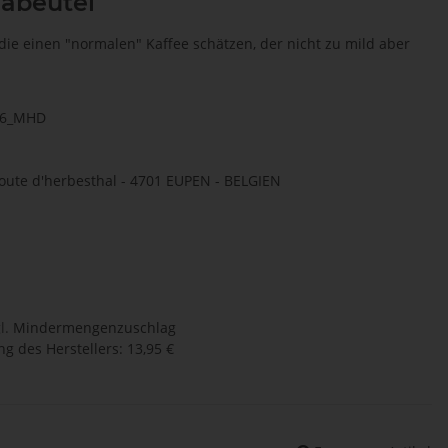
abeutel
 die einen "normalen" Kaffee schätzen, der nicht zu mild aber
66_MHD
, route d'herbesthal - 4701 EUPEN - BELGIEN
l.
Mindermengenzuschlag
g des Herstellers
:
13,95 €