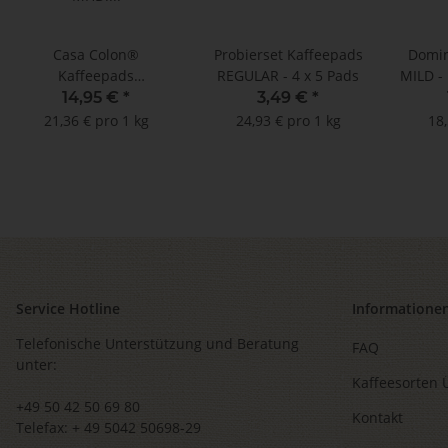
Casa Colon®
Probierset Kaffeepads
Domin
Kaffeepads
REGULAR - 4 x 5 Pads
MILD -
ENTKOFFEINIERT -
!!
14,95 €
*
3,49 €
*
MHD: 31.12.2025 !! (100
M
21,36 € pro 1 kg
24,93 € pro 1 kg
18,
Pads im Megabeutel)
Service Hotline
Informatione
Telefonische Unterstützung und Beratung
FAQ
unter:
Kaffeesorten 
+49 50 42 50 69 80
Kontakt
Telefax: + 49 5042 50698-29