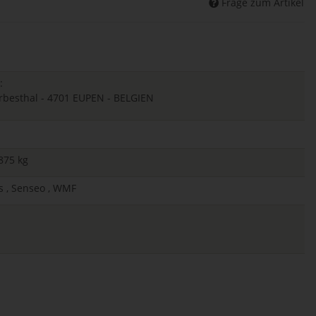
Frage zum Artikel
:
herbesthal - 4701 EUPEN - BELGIEN
875 kg
ps , Senseo , WMF