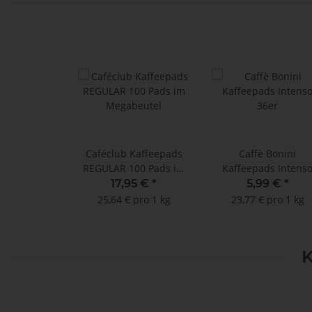
Caféclub Kaffeepads
Caffè Bonini
REGULAR 100 Pads im
Kaffeepads Intens
Megabeutel
36er
17,95 €
*
5,99 €
*
25,64 € pro 1 kg
23,77 € pro 1 kg
K