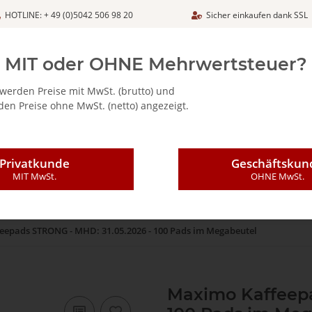
HOTLINE: + 49 (0)5042 506 98 20
Sicher einkaufen dank SSL
Netto
MIT oder OHNE Mehrwertsteuer?
werden Preise mit MwSt. (brutto) und
en Preise ohne MwSt. (netto) angezeigt.
ALIA - FEINKOSTARTIKEL
CAFFÈ MAJESTIC / DICAF
KAFFEE
Privatkunde
Geschäftskun
MIT MwSt.
OHNE MwSt.
eepads STRONG - MHD: 31.05.2026 - 100 Pads im Megabeutel
Maximo Kaffeepa