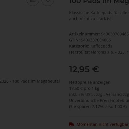
100 Pads im Meg
Klassische Kaffeepads für alle
auch nicht zu stark ist.
Artikelnummer:
54003370048
GTIN:
5400337004866
Kategorie:
Kaffeepads
Hersteller:
Flaronis s.a. - 323
12,95 €
Nettopreise anzeigen
18,50 € pro 1 kg
inkl. 7% USt. , zzgl.
Versand
zzg
Unverbindliche Preisempfehlun
(Sie sparen
7.17%
, also
1,00 €
)
Momentan nicht verfügbar