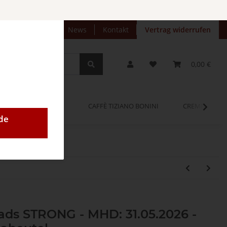
preise anzeigen
News
Kontakt
Vertrag widerrufen
0,00 €
OPINUM
CAFFÈ TIZIANO BONINI
CREMEO
de
ds STRONG - MHD: 31.05.2026 -