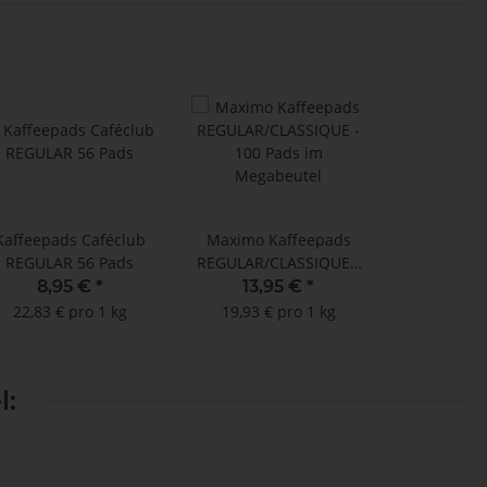
Kaffeepads Caféclub
Maximo Kaffeepads
REGULAR 56 Pads
REGULAR/CLASSIQUE -
100 Pads im
8,95 €
*
13,95 €
*
Megabeutel
22,83 € pro 1 kg
19,93 € pro 1 kg
l: