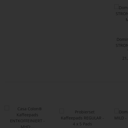
Domin
STRON
M
21,