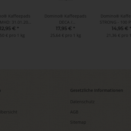
o® Kaffeepads
Domino® Kaffeepads
Domino® Kaffe
 MHD: 31.01.2026
DECA /
STRONG - 100 P
 (100 Pads im
ENTKOFFEINIERT -
Megabeute
12,95 €
*
17,95 €
*
14,95 €
egabeutel)
MHD: 31.05.2026 !!!
50 € pro 1 kg
25,64 € pro 1 kg
21,36 € pro 
(100 Pads im
Megabeutel)
n
Gesetzliche Informationen
Datenschutz
Übersicht
AGB
Sitemap