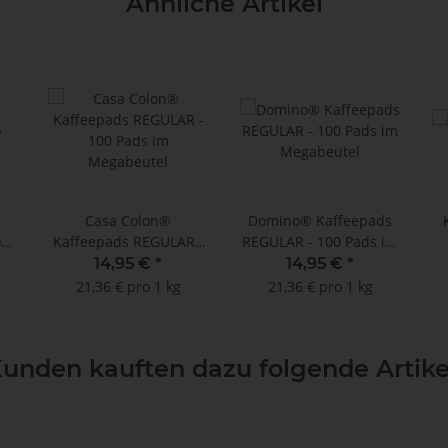
Ähnliche Artikel
Casa Colon®
Domino® Kaffeepads
o
Kaffeepads REGULAR -
REGULAR - 100 Pads im
100 Pads im
Megabeutel
14,95 €
*
14,95 €
*
Megabeutel
21,36 € pro 1 kg
21,36 € pro 1 kg
unden kauften dazu folgende Artike