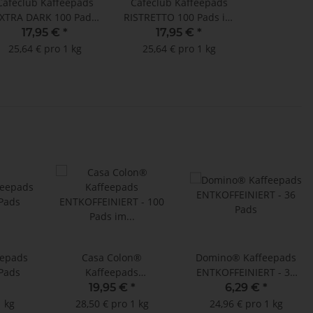
Caféclub Kaffeepads
Caféclub Kaffeepads
XTRA DARK 100 Pads
RISTRETTO 100 Pads im
im Megabeutel
Megabeutel
17,95 €
*
17,95 €
*
25,64 € pro 1 kg
25,64 € pro 1 kg
epads
Casa Colon®
Domino® Kaffeepads
Pads
Kaffeepads
ENTKOFFEINIERT - 36
ENTKOFFEINIERT - 100
Pads
19,95 €
*
6,29 €
*
Pads im Megabeutel
1 kg
28,50 € pro 1 kg
24,96 € pro 1 kg