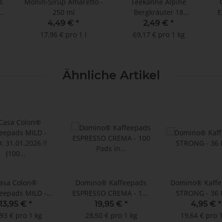
s
Monin-Sirup Amaretto -
Teekanne Alpine
im
250 ml
Bergkräuter 18
E
Doppelkammerbeutel à
4,49 €
*
2,49 €
*
2 g
17,96 € pro 1 l
69,17 € pro 1 kg
Ähnliche Artikel
asa Colon®
Domino® Kaffeepads
Domino® Kaffe
eepads MILD -
ESPRESSO CREMA - 100
STRONG - 36 
1.01.2026 !! (100
Pads in Displaybox
13,95 €
*
19,95 €
*
4,95 €
*
im Megabeutel)
93 € pro 1 kg
28,50 € pro 1 kg
19,64 € pro 