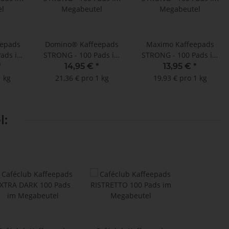
epads
Domino® Kaffeepads
Maximo Kaffeepads
Pads im
STRONG - 100 Pads im
STRONG - 100 Pads im
l
Megabeutel
Megabeutel
*
14,95 €
*
13,95 €
*
1 kg
21,36 € pro 1 kg
19,93 € pro 1 kg
l: