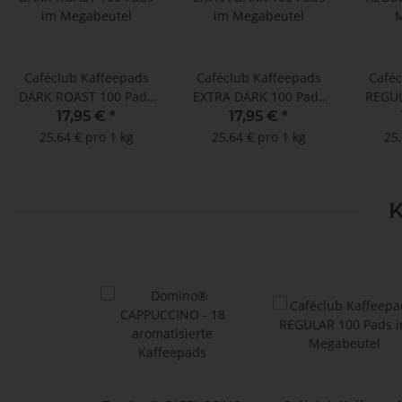
Caféclub Kaffeepads
Caféclub Kaffeepads
Caféc
DARK ROAST 100 Pads
EXTRA DARK 100 Pads
REGUL
im Megabeutel
im Megabeutel
M
17,95 €
*
17,95 €
*
25,64 € pro 1 kg
25,64 € pro 1 kg
25,
K