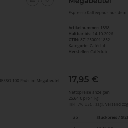
Megabeutel
Espresso Kaffeepads aus dem H
Artikelnummer:
1838
Haltbar bis:
14.10.2026
GTIN:
8712500011852
Kategorie:
Caféclub
Hersteller:
Caféclub
17,95 €
Nettopreise anzeigen
25,64 € pro 1 kg
inkl. 7% USt. , zzgl.
Versand
zzg
ab
Stückpreis / Stck