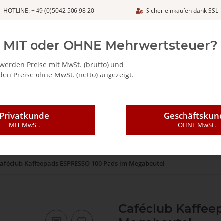
HOTLINE: + 49 (0)5042 506 98 20
Sicher einkaufen dank SSL
Netto
MIT oder OHNE Mehrwertsteuer?
werden Preise mit MwSt. (brutto) und
en Preise ohne MwSt. (netto) angezeigt.
ALIA - FEINKOSTARTIKEL
CAFFÈ MAJESTIC / DICAF
KAFFEE
Privatkunde
Geschäftskun
MIT MwSt.
OHNE MwSt.
aféclub Kaffeepads ESPRESSO 100 Pads im Megabeutel
Caféclub Kaffee