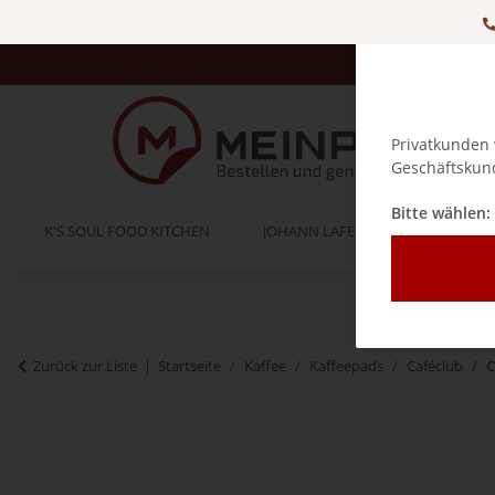
Privatkunden 
Geschäftskund
Bitte wählen:
K'S SOUL FOOD KITCHEN
JOHANN LAFER
BELLA IT
Zurück zur Liste
Startseite
Kaffee
Kaffeepads
Caféclub
C