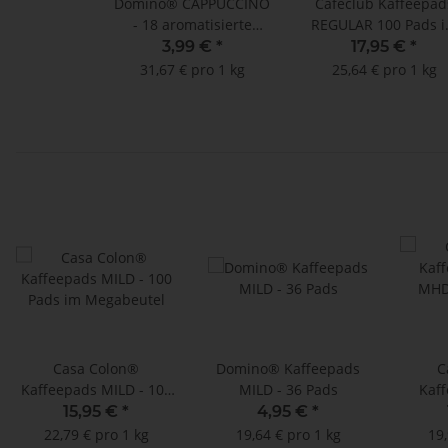
Domino® CAPPUCCINO
Caféclub Kaffeepad
- 18 aromatisierte
REGULAR 100 Pads 
Kaffeepads
Megabeutel
3,99 €
*
17,95 €
*
31,67 € pro 1 kg
25,64 € pro 1 kg
Casa Colon®
Domino® Kaffeepads
C
Kaffeepads MILD - 100
MILD - 36 Pads
Kaff
Pads im Megabeutel
MHD: 3
15,95 €
*
4,95 €
*
Pads 
22,79 € pro 1 kg
19,64 € pro 1 kg
19,