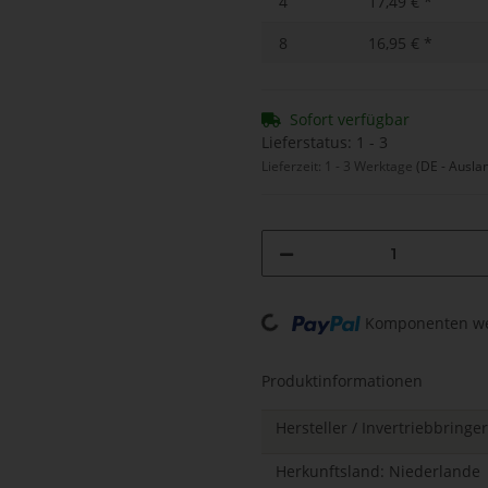
4
17,49 €
*
8
16,95 €
*
Sofort verfügbar
Lieferstatus: 1 - 3
Lieferzeit:
1 - 3 Werktage
(DE - Ausla
Loading...
Komponenten wer
Produktinformationen
Hersteller / Invertriebbringe
Herkunftsland: Niederlande