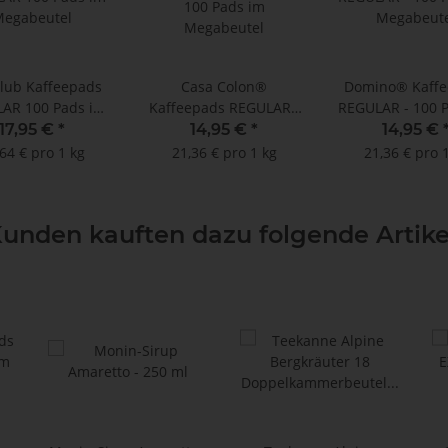
lub Kaffeepads
Casa Colon®
Domino® Kaffe
AR 100 Pads im
Kaffeepads REGULAR -
REGULAR - 100 
egabeutel
100 Pads im
Megabeute
17,95 €
*
14,95 €
*
14,95 €
Megabeutel
64 € pro 1 kg
21,36 € pro 1 kg
21,36 € pro 
unden kauften dazu folgende Artike