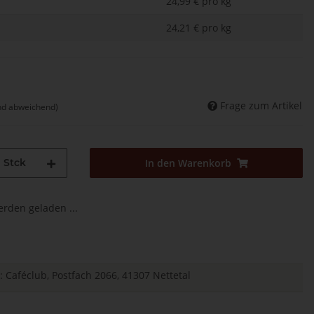
24,99 € pro kg
24,21 € pro kg
Frage zum Artikel
nd abweichend)
Stck
In den Warenkorb
den geladen ...
r: Caféclub, Postfach 2066, 41307 Nettetal