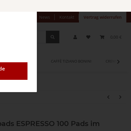
preise anzeigen
News
Kontakt
Vertrag widerrufen
0,00 €
OPINUM
CAFFÈ TIZIANO BONINI
CREMEO
de
pads ESPRESSO 100 Pads im