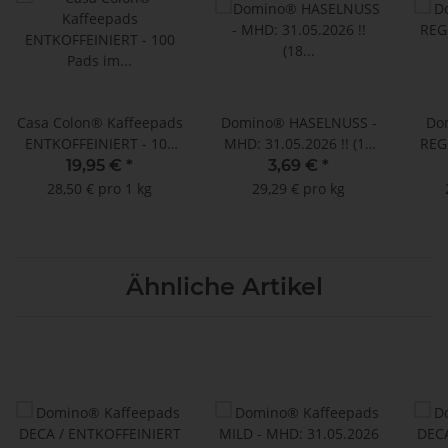
Casa Colon® Kaffeepads
Domino® HASELNUSS -
Do
ENTKOFFEINIERT - 100
MHD: 31.05.2026 !! (18
REG
Pads im Megabeutel
aromatisierte
19,95 €
*
3,69 €
*
Kaffeepads)
28,50 € pro 1 kg
29,29 € pro kg
Ähnliche Artikel