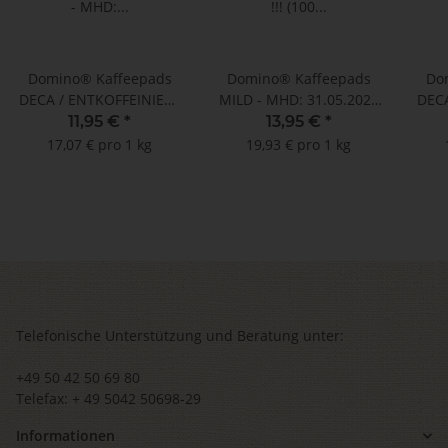
Domino® Kaffeepads
Domino® Kaffeepads
Do
DECA / ENTKOFFEINIERT
MILD - MHD: 31.05.2026
DECA
- MHD: 30.06.2024 !!!
!!! (100 Pads im
- 
11,95 €
*
13,95 €
*
(100 Pads im
Megabeutel)
17,07 € pro 1 kg
19,93 € pro 1 kg
Megabeutel)
Telefonische Unterstützung und Beratung unter:
+49 50 42 50 69 80
Telefax: + 49 5042 50698-29
Informationen