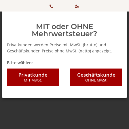
HOTLINE:
Sicher
MIT oder OHNE
+ 49
einkaufen
Mehrwertsteuer?
(0)5042
dank
Privatkunden werden Preise mit MwSt. (brutto) und
Geschäftskunden Preise ohne MwSt. (netto) angezeigt.
506 98
SSL
Zurück zur Liste
Kaffeepads
Bitte wählen:
20
Privatkunde
Geschäftskunde
MIT MwSt.
OHNE MwSt.