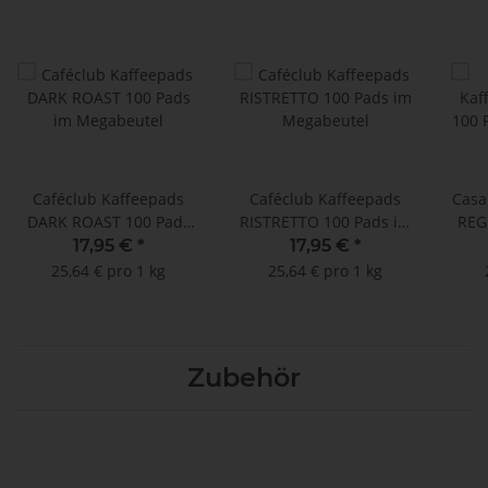
Caféclub Kaffeepads
Caféclub Kaffeepads
Casa
DARK ROAST 100 Pads
RISTRETTO 100 Pads im
REG
im Megabeutel
Megabeutel
17,95 €
*
17,95 €
*
25,64 € pro 1 kg
25,64 € pro 1 kg
Zubehör