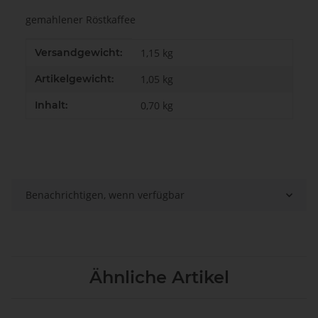
gemahlener Röstkaffee
Produkteigenschaft
Wert
Versandgewicht:
1,15 kg
Artikelgewicht:
1,05
kg
Inhalt:
0,70 kg
Benachrichtigen, wenn verfügbar
Ähnliche Artikel