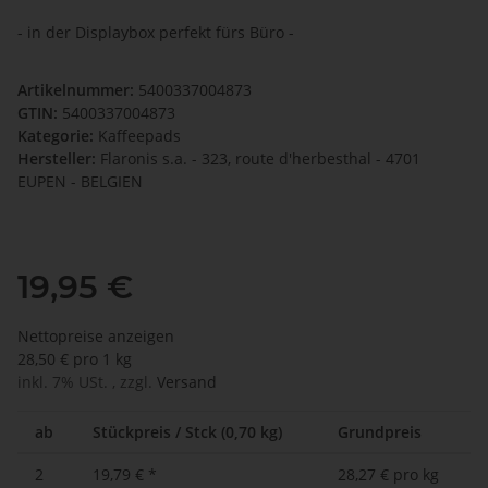
- in der Displaybox perfekt fürs Büro -
Artikelnummer:
5400337004873
GTIN:
5400337004873
Kategorie:
Kaffeepads
Hersteller:
Flaronis s.a. - 323, route d'herbesthal - 4701
EUPEN - BELGIEN
19,95 €
Nettopreise anzeigen
28,50 € pro 1 kg
inkl. 7% USt. , zzgl.
Versand
ab
Stückpreis / Stck (0,70 kg)
Grundpreis
2
19,79 €
*
28,27 € pro kg