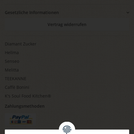
Gesetzliche Informationen
Vertrag widerrufen
Diamant Zucker
Hellma
Senseo
Melitta
TEEKANNE
Caffè Bonini
K's Soul Food Kitchen®
Zahlungsmethoden