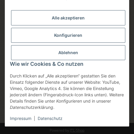
Versandmethoden
Alle akzeptieren
Konfigurieren
Social media
Ablehnen
Wie wir Cookies & Co nutzen
Durch Klicken auf „Alle akzeptieren“ gestatten Sie den
Sicheres einkaufen
Einsatz folgender Dienste auf unserer Website: YouTube,
Vimeo, Google Analytics 4. Sie können die Einstellung
jederzeit ändern (Fingerabdruck-Icon links unten). Weitere
Details finden Sie unter
Konfigurieren
und in unserer
Datenschutzerklärung
.
* Alle Preise inkl. gesetzlicher USt., zzgl.
Versand
, zzgl.
Mindermengenzuschlag
Impressum
|
Datenschutz
Powered by
JTL-Shop