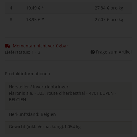
4
19,49 €
*
27,84 € pro kg
8
18,95 €
*
27,07 € pro kg
Momentan nicht verfügbar
Frage zum Artikel
Lieferstatus: 1 - 3
Produktinformationen
Hersteller / Invertriebbringer:
Flaronis s.a. - 323, route d'herbesthal - 4701 EUPEN -
BELGIEN
Herkunftsland: Belgien
Gewicht (inkl. Verpackung):1,054 kg