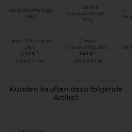
Diamant Coffee Sugar -
Diamant
500 g
Glückswürfelzucker -
Mand
500 g
2,49 €
*
1,69 €
*
4,98 € pro 1 kg
3,38 € pro 1 kg
Kunden kauften dazu folgende
Artikel: