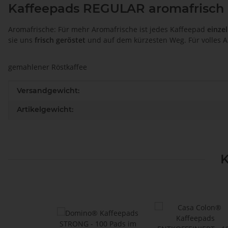
Kaffeepads REGULAR aromafrisch
Aromafrische: Für mehr Aromafrische ist jedes Kaffeepad
einze
sie uns
frisch geröstet
und auf dem kürzesten Weg. Für volles A
gemahlener Röstkaffee
Produkteigenschaft
Wert
Versandgewicht:
Artikelgewicht:
K