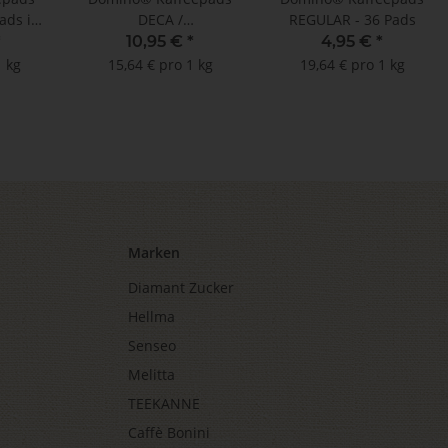
ads im
DECA /
REGULAR - 36 Pads
l
ENTKOFFEINIERT -
*
10,95 €
*
4,95 €
*
MHD: 14.11.2023 !!!
1 kg
15,64 € pro 1 kg
19,64 € pro 1 kg
(100 Pads im
Megabeutel)
Marken
Diamant Zucker
Hellma
Senseo
Melitta
TEEKANNE
Caffè Bonini