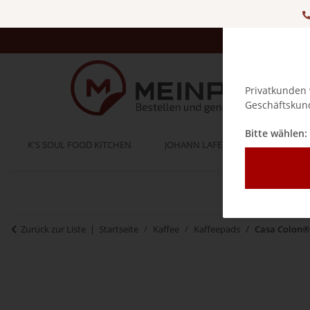
Privatkunden 
Geschäftskund
Bitte wählen:
K'S SOUL FOOD KITCHEN
JOHANN LAFER
BELLA IT
Zurück zur Liste
Startseite
Kaffee
Kaffeepads
Casa Colon®