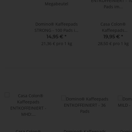
Domino® Kaffeepads
Casa Colon®
STRONG - 100 Pads im
Kaffeepads
Megabeutel
ENTKOFFEINIERT - 1
14,95 €
*
19,95 €
*
Pads im Megabeute
21,36 € pro 1 kg
28,50 € pro 1 kg
Casa Colon®
Domino® Kaffeepads
Domin