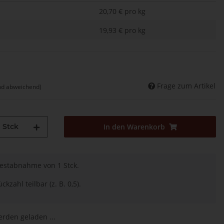
20,70 € pro kg
19,93 € pro kg
Frage zum Artikel
nd abweichend)
Stck
In den Warenkorb
destabnahme von 1 Stck.
ckzahl teilbar (z. B. 0,5).
den geladen ...