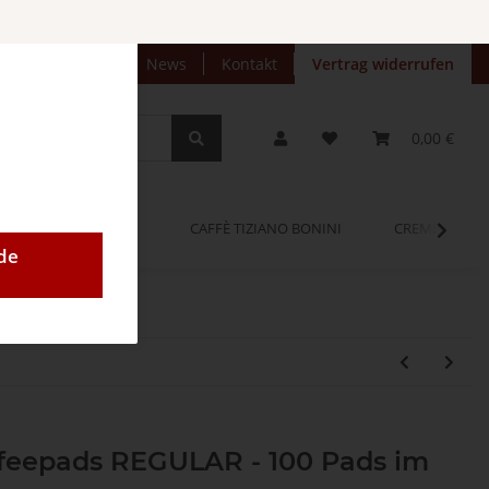
preise anzeigen
News
Kontakt
Vertrag widerrufen
0,00 €
OPINUM
CAFFÈ TIZIANO BONINI
CREMEO
de
feepads REGULAR - 100 Pads im