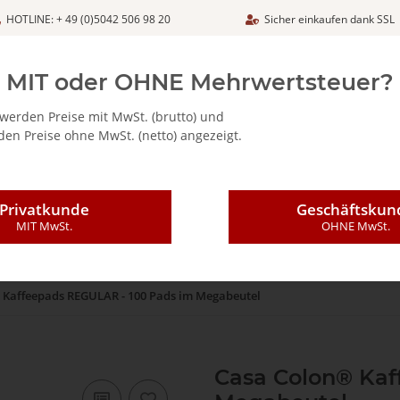
HOTLINE: + 49 (0)5042 506 98 20
Sicher einkaufen dank SSL
Netto
MIT oder OHNE Mehrwertsteuer?
werden Preise mit MwSt. (brutto) und
en Preise ohne MwSt. (netto) angezeigt.
ALIA - FEINKOSTARTIKEL
CAFFÈ MAJESTIC / DICAF
KAFFEE
Privatkunde
Geschäftskun
MIT MwSt.
OHNE MwSt.
 Kaffeepads REGULAR - 100 Pads im Megabeutel
Casa Colon® Kaf