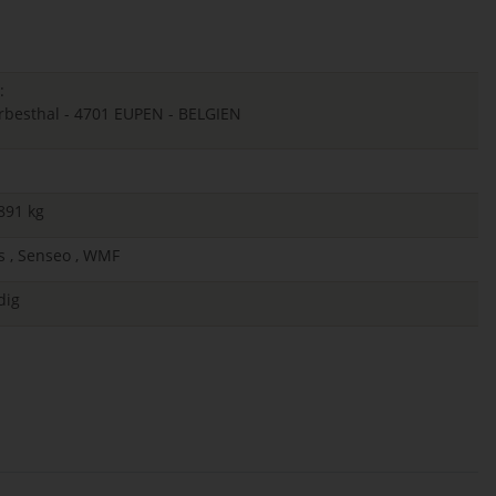
:
herbesthal - 4701 EUPEN - BELGIEN
891 kg
ps , Senseo , WMF
dig