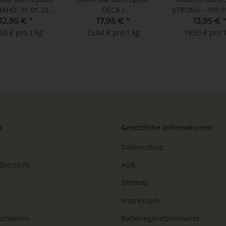
 MHD: 31.01.2026
DECA /
STRONG - 100 P
 (100 Pads im
ENTKOFFEINIERT -
Megabeute
12,95 €
*
17,95 €
*
13,95 €
egabeutel)
MHD: 31.05.2026 !!!
50 € pro 1 kg
25,64 € pro 1 kg
19,93 € pro 
(100 Pads im
Megabeutel)
n
Gesetzliche Informationen
Datenschutz
Übersicht
AGB
Sitemap
Impressum
ichkeiten
Batteriegesetzhinweise