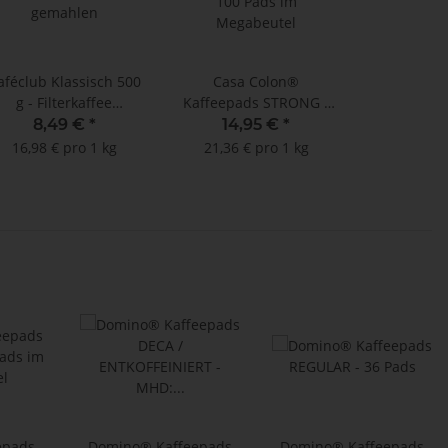
aféclub Klassisch 500
Casa Colon®
g - Filterkaffee
Kaffeepads STRONG -
gemahlen
100 Pads im
8,49 €
*
14,95 €
*
Megabeutel
16,98 € pro 1 kg
21,36 € pro 1 kg
epads
Domino® Kaffeepads
Domino® Kaffeepads