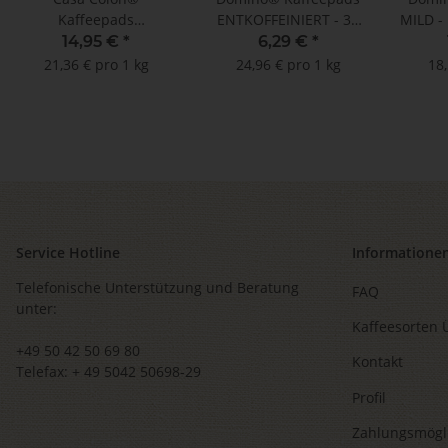
Kaffeepads
ENTKOFFEINIERT - 36
MILD -
ENTKOFFEINIERT -
Pads
!!
14,95 €
*
6,29 €
*
MHD: 31.12.2025 !! (100
M
21,36 € pro 1 kg
24,96 € pro 1 kg
18,
Pads im Megabeutel)
Service Hotline
Informatione
Telefonische Unterstützung und Beratung
FAQ
unter:
Kaffeesorten 
+49 50 42 50 69 80
Kontakt
Telefax: + 49 5042 50698-29
Profil
Zahlungsmögl