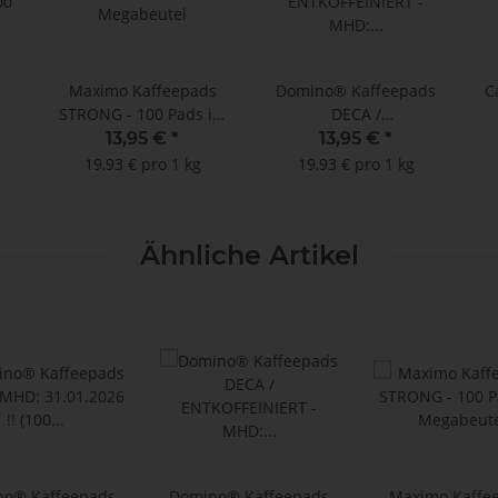
Maximo Kaffeepads
Domino® Kaffeepads
C
STRONG - 100 Pads im
DECA /
00
Megabeutel
ENTKOFFEINIERT -
13,95 €
*
13,95 €
*
l
MHD: 30.09.2025 !!!
19,93 € pro 1 kg
19,93 € pro 1 kg
(100 Pads im
Megabeutel)
Ähnliche Artikel
o® Kaffeepads
Domino® Kaffeepads
Maximo Kaffe