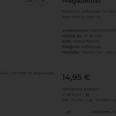
Megabeutel
Klassische Kaffeepads für alle
auch nicht zu stark ist.
Artikelnummer:
540033700597
Haltbar bis:
31.05.2027
GTIN:
5400337005979
Kategorie:
Kaffeepads
Hersteller:
Flaronis s.a. - 323
14,95 €
Nettopreise anzeigen
21,36 € pro 1 kg
inkl. 7% USt. , zzgl.
Versand
zzg
ab
Stückpreis / S