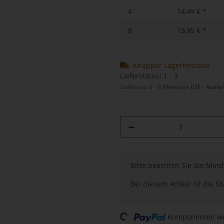
4
14,49 €
*
8
13,95 €
*
Knapper Lagerbestand
Lieferstatus: 1 - 3
Lieferzeit:
6 - 8 Werktage
(DE - Ausla
x
Bitte beachten Sie die Min
Bei diesem Artikel ist die Stü
Komponenten wer