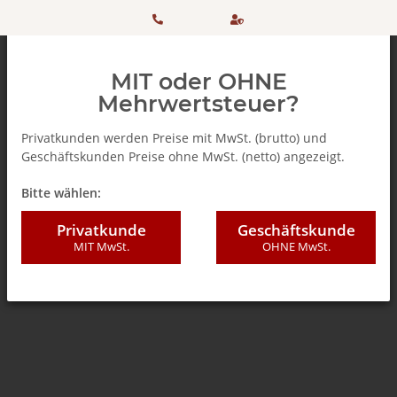
HOTLINE:
Sicher
MIT oder OHNE
+ 49
einkaufen
Mehrwertsteuer?
(0)5042
dank
Privatkunden werden Preise mit MwSt. (brutto) und
Geschäftskunden Preise ohne MwSt. (netto) angezeigt.
506 98
SSL
Zurück zur Liste
% SALE %
Bitte wählen:
20
Privatkunde
Geschäftskunde
MIT MwSt.
OHNE MwSt.