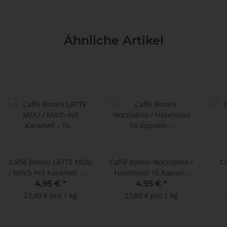
Ähnliche Artikel
Caffè Bonini LATTE MOU
Caffè Bonini Nocciolino /
Ca
/ Milch mit Karamell - 16
Haselnuss 16 Kapseln
Kapseln Dolce Gusto®*-
Dolce Gusto®*-
CIO
4,95 €
*
4,95 €
*
kompatibel
kompatibel
1
23,80 € pro 1 kg
23,80 € pro 1 kg
Gu