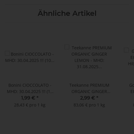
Ähnliche Artikel
Bonini CIOCCOLATO -
Teekanne PREMIUM
G
MHD: 30.04.2025 !!! (10
ORGANIC GINGER
E
Nespresso®*
LEMON - MHD:
Hi
1,99 €
*
2,99 €
*
kompatible Kapseln)
31.08.2025 !! (20
MHD
28,43 € pro 1 kg
83,06 € pro 1 kg
Teebeutel)