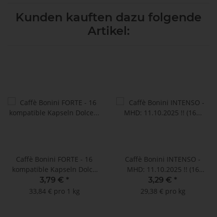
Kunden kauften dazu folgende
Artikel:
Caffè Bonini FORTE - 16
Caffè Bonini INTENSO -
kompatible Kapseln Dolce
MHD: 11.10.2025 !! (16
Gusto®
Kompatible Kapseln Dolce
3,79 €
*
3,29 €
*
Gusto ®*)
33,84 € pro 1 kg
29,38 € pro kg