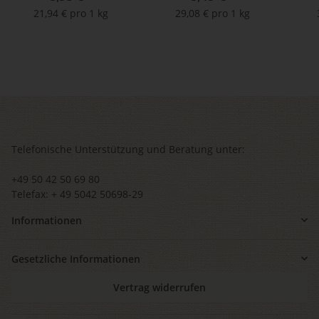
kompatibel
kompatibel
Kaps
21,94 € pro 1 kg
29,08 € pro 1 kg
Telefonische Unterstützung und Beratung unter:
+49 50 42 50 69 80
Telefax: + 49 5042 50698-29
Informationen
Gesetzliche Informationen
Vertrag widerrufen