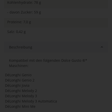
Kohlenhydrate: 78 g
- davon Zucker: 59 g
Proteine: 7,0 g
Salz: 0,42 g
Beschreibung
Kompatibel mit den folgenden Dolce Gusto ®*
Maschinen:
DéLonghi Genio
DéLonghi Genio 2
DéLonghi Jovia
DéLonghi Melody 2
DéLonghi Melody 3
DéLonghi Melody 3 Automatica
DéLonghi Mini Me