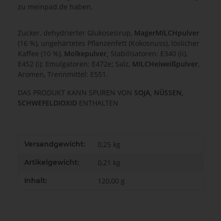
zu meinpad.de haben.
Zucker, dehydrierter Glukosesirup,
MagerMILCHpulver
(16 %), ungehärtetes Pflanzenfett (Kokosnuss), löslicher
Kaffee (10 %),
Molkepulver,
Stabilisatoren: E340 (ii),
E452 (i); Emulgatoren: E472e; Salz,
MILCHeiweißpulver
,
Aromen, Trennmittel: E551.
DAS PRODUKT KANN SPUREN VON
SOJA, NÜSSEN,
SCHWEFELDIOXID
ENTHALTEN
Produkteigenschaft
Wert
Versandgewicht:
0,25 kg
Artikelgewicht:
0,21
kg
Inhalt:
120,00 g