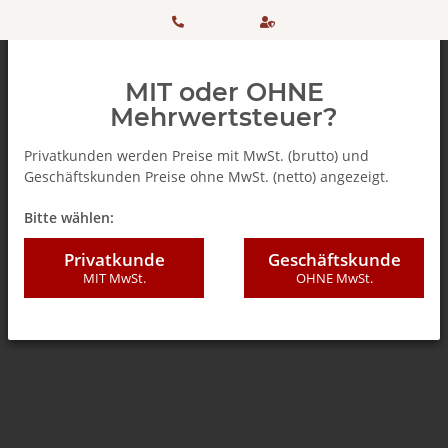
HOTLINE:
Sicher
MIT oder OHNE
+ 49
einkaufen
Mehrwertsteuer?
(0)5042
dank
Privatkunden werden Preise mit MwSt. (brutto) und
Geschäftskunden Preise ohne MwSt. (netto) angezeigt.
506 98
SSL
Zurück zur Liste
Dolce Gusto ®* - Kompatibel
Bitte wählen:
20
Privatkunde
Geschäftskunde
MIT MwSt.
OHNE MwSt.