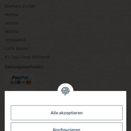
Diamant Zucker
Hellma
Senseo
Melitta
TEEKANNE
Caffè Bonini
K's Soul Food Kitchen®
Zahlungsmethoden
Versandmethoden
Alle akzeptieren
Konfigurieren