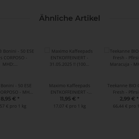
Ähnliche Artikel
 Bonini - 50 ESE
Maximo Kaffeepads
Teekanne BIO 
CORPOSO - MHD:
ENTKOFFEINIERT -
Fresh - Pfirs
4.01.2025 !!
31.05.2025 !! (100 Pads
Maracuja - 
8,95 €
*
11,95 €
*
2,99 €
*
im Megabeutel)
28.02.2025 !
57 € pro 1 kg
17,07 € pro 1 kg
66,44 € pro 
Doppelkammerbe
3 g)