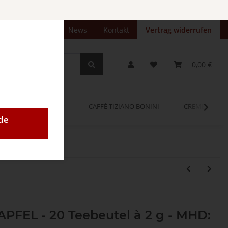
preise anzeigen
News
Kontakt
Vertrag widerrufen
0,00 €
OPINUM
CAFFÈ TIZIANO BONINI
CREMEO
de
APFEL - 20 Teebeutel à 2 g - MHD: