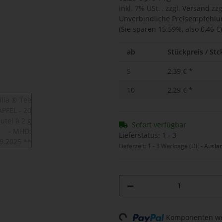
inkl. 7% USt. , zzgl.
Versand
zzg
Unverbindliche Preisempfehlun
(Sie sparen
15.59%
, also
0,46 €
)
ab
Stückpreis / Stck
5
2,39 €
*
10
2,29 €
*
Sofort verfügbar
Lieferstatus: 1 - 3
Lieferzeit:
1 - 3 Werktage
(DE - Ausla
Komponenten wer