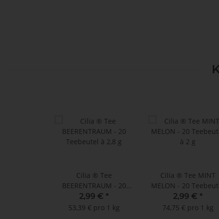
K
Cilia ® Tee
Cilia ® Tee MINT
BEERENTRAUM - 20
MELON - 20 Teebeut
Teebeutel à 2,8 g
à 2 g
2,99 €
*
2,99 €
*
53,39 € pro 1 kg
74,75 € pro 1 kg