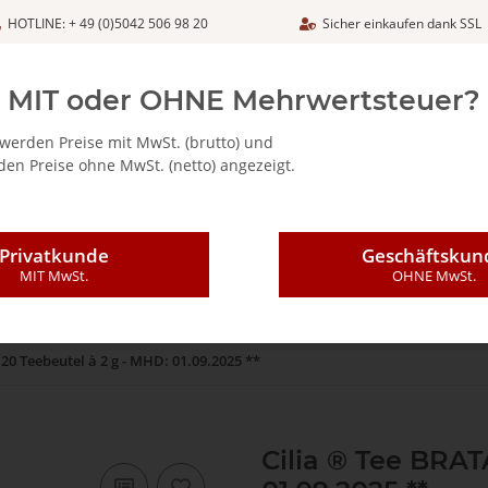
HOTLINE: + 49 (0)5042 506 98 20
Sicher einkaufen dank SSL
Netto
MIT oder OHNE Mehrwertsteuer?
werden Preise mit MwSt. (brutto) und
en Preise ohne MwSt. (netto) angezeigt.
ALIA - FEINKOSTARTIKEL
CAFFÈ MAJESTIC / DICAF
KAFFEE
Privatkunde
Geschäftskun
MIT MwSt.
OHNE MwSt.
20 Teebeutel à 2 g - MHD: 01.09.2025 **
Cilia ® Tee BRAT