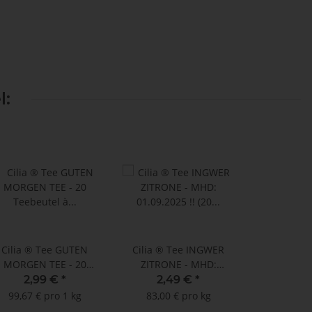
l:
Cilia ® Tee GUTEN
Cilia ® Tee INGWER
MORGEN TEE - 20
ZITRONE - MHD:
Teebeutel à 1,5 g
01.09.2025 !! (20
2,99 €
*
2,49 €
*
Teebeutel à 1,5 g)
99,67 € pro 1 kg
83,00 € pro kg