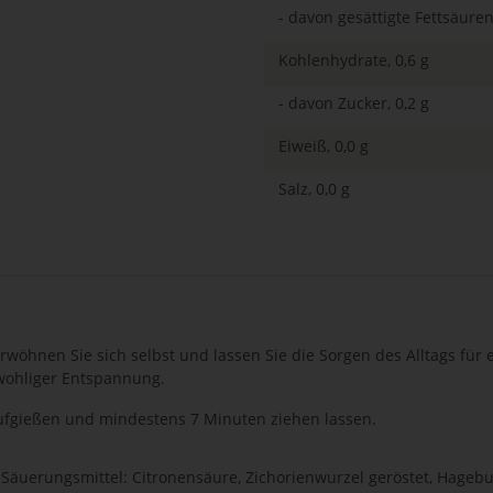
- davon gesättigte Fettsäuren,
Kohlenhydrate, 0,6 g
- davon Zucker, 0,2 g
Eiweiß, 0,0 g
Salz, 0,0 g
wöhnen Sie sich selbst und lassen Sie die Sorgen des Alltags für 
wohliger Entspannung.
fgießen und mindestens 7 Minuten ziehen lassen.
 Säuerungsmittel: Citronensäure, Zichorienwurzel geröstet, Hageb