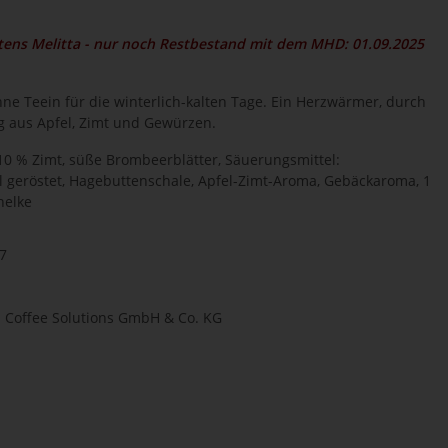
itens Melitta - nur noch Restbestand mit dem MHD: 01.09.2025
e Teein für die winterlich-kalten Tage. Ein Herzwärmer, durch
g aus Apfel, Zimt und Gewürzen.
 10 % Zimt, süße Brombeerblätter, Säuerungsmittel:
l geröstet, Hagebuttenschale, Apfel-Zimt-Aroma, Gebäckaroma, 1
nelke
7
l Coffee Solutions GmbH & Co. KG