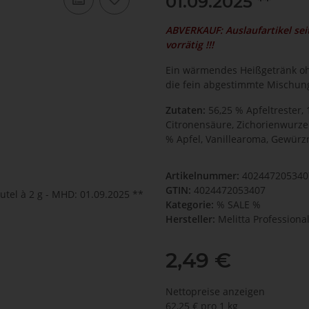
01.09.2025 **
ABVERKAUF: Auslaufartikel se
vorrätig !!!
Ein wärmendes Heißgetränk ohn
die fein abgestimmte Mischun
Zutaten:
56,25 % Apfeltrester,
Citronensäure, Zichorienwurze
% Apfel, Vanillearoma, Gewürz
Artikelnummer:
402447205340
GTIN:
4024472053407
Kategorie:
% SALE %
Hersteller:
Melitta Professiona
2,49 €
Nettopreise anzeigen
62,25 € pro 1 kg