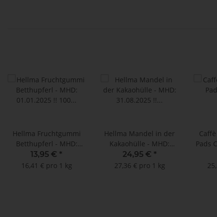
Hellma Fruchtgummi
Hellma Mandel in der
Caffè
Betthupferl - MHD:
Kakaohülle - MHD:
Pads 
01.01.2025 !! 100 Beutel
31.08.2025 !! (circa 380
2
13,95 €
*
24,95 €
*
à 8,5 g (Runddose) **
Stück)
16,41 € pro 1 kg
27,36 € pro 1 kg
25,