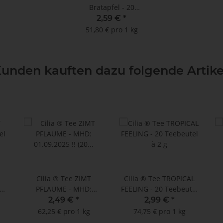
Bratapfel - 20
Teebeutel à 2,5 g **
2,59 €
*
51,80 € pro 1 kg
unden kauften dazu folgende Artike
Cilia ® Tee ZIMT
Cilia ® Tee TROPICAL
el
PFLAUME - MHD:
FEELING - 20 Teebeutel
01.09.2025 !! (20
à 2 g
2,49 €
*
2,99 €
*
Teebeutel à 2 g) **
62,25 € pro 1 kg
74,75 € pro 1 kg