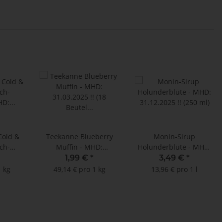
Cold &
Teekanne Blueberry
Monin-Sirup
ich-
Muffin - MHD:
Holunderblüte - MHD:
MHD:
31.03.2025 !! (18 Beutel
31.12.2025 !! (250 ml)
1,99 €
*
3,49 €
*
 (15
à 2,25 g)
1 kg
49,14 € pro 1 kg
13,96 € pro 1 l
utel à