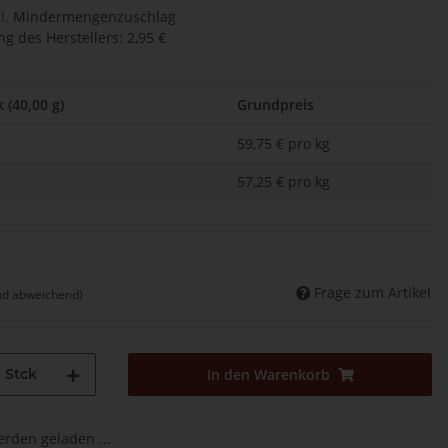
l.
Mindermengenzuschlag
g des Herstellers
:
2,95 €
 (40,00 g)
Grundpreis
59,75 € pro kg
57,25 € pro kg
Frage zum Artikel
nd abweichend)
Stck
In den Warenkorb
den geladen ...