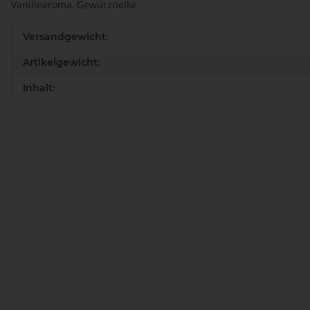
Vanillearoma, Gewürznelke
Produkteigenschaft
Wert
Versandgewicht:
Artikelgewicht:
Inhalt: