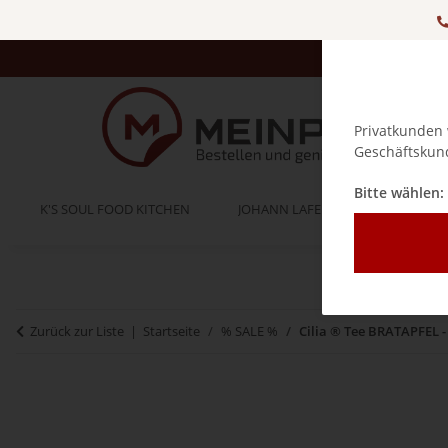
Privatkunden 
Geschäftskund
Bitte wählen:
K'S SOUL FOOD KITCHEN
JOHANN LAFER
BELLA IT
Zurück zur Liste
Startseite
% SALE %
Cilia ® Tee BRATAPFEL - 