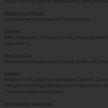
Weißer Tee 51%, süße Brombeerblätter, Äpfel, Kirschar
Mediterraner Pfirsich:
Aromatisierter Früchtetee mit Pfirsich-Aroma
Zutaten:
Äpfel, Hagebutten, Pfirsicharoma 7%, Säuerungsmittel Ci
Maltodextrin)
New York Chai:
Aromatisierter Rooibostee mit Honig-Vanille- und Zit
Zutaten:
Rotbusch* 53%, süße Brombeerblätter, Zimt 8%, Zitron
Honiggranulat (Honig, Maltodextrin), Vanilleschoten ext
* Rainforest-Alliance-zertifiziert
Orientalischer Gewürztee: