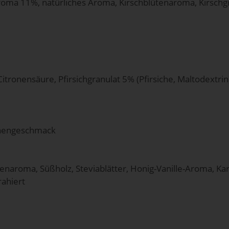
oma 11%, natürliches Aroma, Kirschblütenaroma, Kirschgra
tronensäure, Pfirsichgranulat 5% (Pfirsiche, Maltodextrin)
ronengeschmack
enaroma, Süßholz, Steviablätter, Honig-Vanille-Aroma, K
rahiert