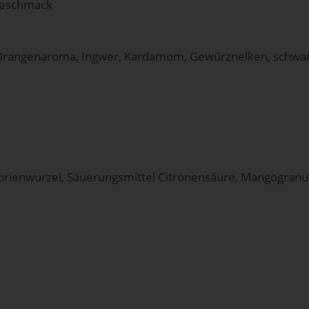
Geschmack
 Orangenaroma, Ingwer, Kardamom, Gewürznelken, schwarze
orienwurzel, Säuerungsmittel Citronensäure, Mangogranul