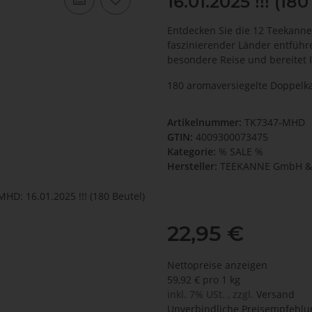
16.01.2025 !!! (18
Entdecken Sie die 12 Teekanne
faszinierender Länder entführ
besondere Reise und bereitet 
180 aromaversiegelte Doppel
Artikelnummer:
TK7347-MHD
GTIN:
4009300073475
Kategorie:
% SALE %
Hersteller:
TEEKANNE GmbH & 
22,95 €
Nettopreise anzeigen
59,92 € pro 1 kg
inkl. 7% USt. , zzgl.
Versand
Unverbindliche Preisempfehlun