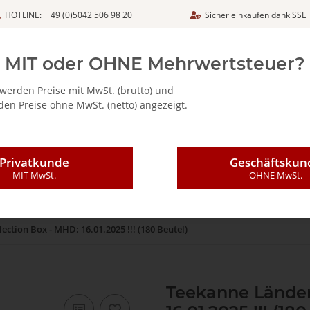
HOTLINE: + 49 (0)5042 506 98 20
Sicher einkaufen dank SSL
Netto
MIT oder OHNE Mehrwertsteuer?
werden Preise mit MwSt. (brutto) und
en Preise ohne MwSt. (netto) angezeigt.
ALIA - FEINKOSTARTIKEL
CAFFÈ MAJESTIC / DICAF
KAFFEE
Privatkunde
Geschäftskun
MIT MwSt.
OHNE MwSt.
ction Box - MHD: 16.01.2025 !!! (180 Beutel)
Teekanne Länder