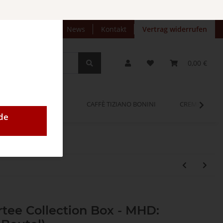
preise anzeigen
News
Kontakt
Vertrag widerrufen
0,00 €
OPINUM
CAFFÈ TIZIANO BONINI
CREMEO
de
tee Collection Box - MHD: