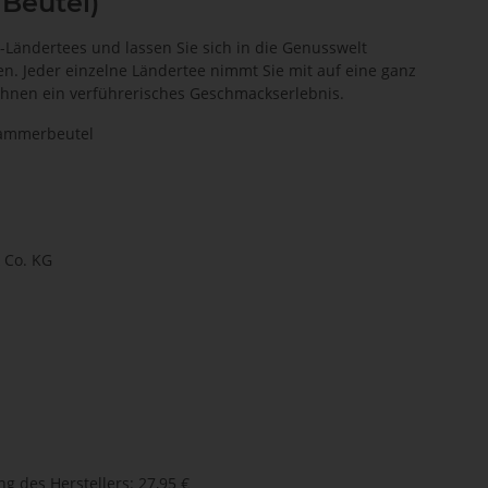
0 Beutel)
-Ländertees und lassen Sie sich in die Genusswelt
en. Jeder einzelne Ländertee nimmt Sie mit auf eine ganz
Ihnen ein verführerisches Geschmackserlebnis.
kammerbeutel
Co. KG
g des Herstellers
:
27,95 €