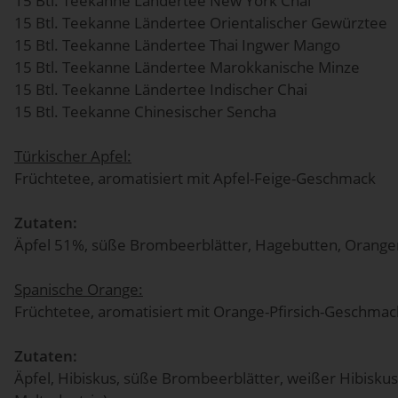
15 Btl. Teekanne Ländertee New York Chai
15 Btl. Teekanne Ländertee Orientalischer Gewürztee
15 Btl. Teekanne Ländertee Thai Ingwer Mango
15 Btl. Teekanne Ländertee Marokkanische Minze
15 Btl. Teekanne Ländertee Indischer Chai
15 Btl. Teekanne Chinesischer Sencha
Türkischer Apfel:
Früchtetee, aromatisiert mit Apfel-Feige-Geschmack
Zutaten:
Äpfel 51%, süße Brombeerblätter, Hagebutten, Orangen
Spanische Orange:
Früchtetee, aromatisiert mit Orange-Pfirsich-Geschmac
Zutaten:
Äpfel, Hibiskus, süße Brombeerblätter, weißer Hibiskus