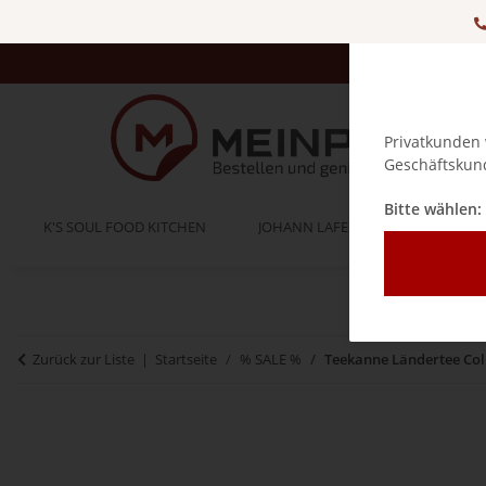
Privatkunden 
Geschäftskund
Bitte wählen:
K'S SOUL FOOD KITCHEN
JOHANN LAFER
BELLA IT
Zurück zur Liste
Startseite
% SALE %
Teekanne Ländertee Colle