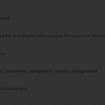
chmack
 8%, Granatapfel-Saftkonzentrat, Pfirsicharoma, Pfirsichg
oma
, Steviablätter, Honigaroma, Zitronen, Honiggranulat
rschblütenaroma