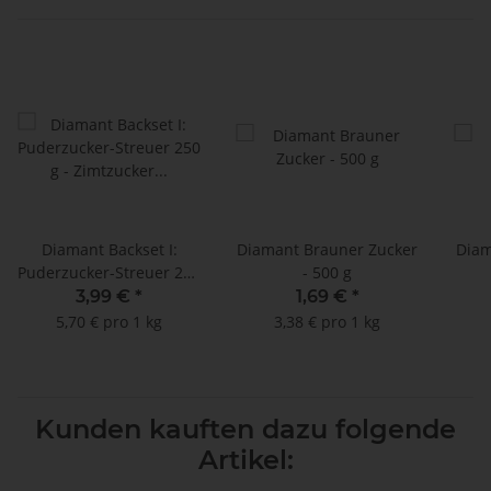
Diamant Backset I:
Diamant Brauner Zucker
Diam
Puderzucker-Streuer 250
- 500 g
g - Zimtzucker 200 g -
3,99 €
*
1,69 €
*
Glasurzucker 250 g
5,70 € pro 1 kg
3,38 € pro 1 kg
Kunden kauften dazu folgende
Artikel: