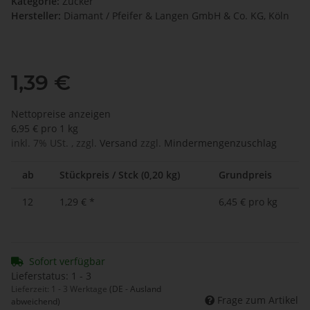
Kategorie:
Zucker
Hersteller:
Diamant / Pfeifer & Langen GmbH & Co. KG, Köln
1,39 €
Nettopreise anzeigen
6,95 € pro 1 kg
inkl. 7% USt. , zzgl.
Versand
zzgl.
Mindermengenzuschlag
ab
Stückpreis / Stck (0,20 kg)
Grundpreis
12
1,29 €
*
6,45 € pro kg
Sofort verfügbar
Lieferstatus: 1 - 3
Lieferzeit:
1 - 3 Werktage
(DE - Ausland
Frage zum Artikel
abweichend)