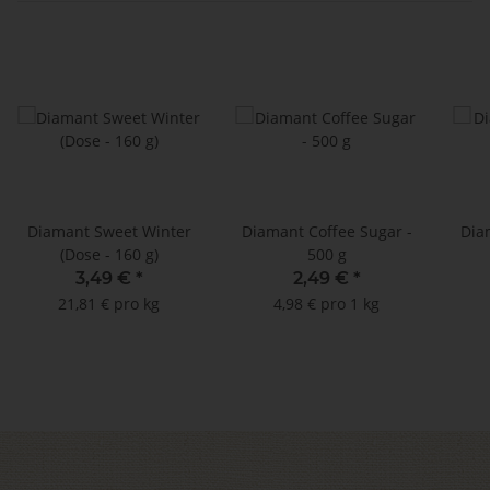
Diamant Sweet Winter
Diamant Coffee Sugar -
Dia
(Dose - 160 g)
500 g
3,49 €
*
2,49 €
*
21,81 € pro kg
4,98 € pro 1 kg