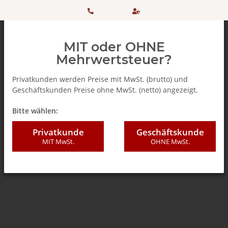
HOTLINE:
Sicher
MIT oder OHNE
+ 49
einkaufen
Mehrwertsteuer?
(0)5042
dank
Privatkunden werden Preise mit MwSt. (brutto) und
Geschäftskunden Preise ohne MwSt. (netto) angezeigt.
506 98
SSL
Zurück zur Liste
Zucker
Bitte wählen:
20
Privatkunde
Geschäftskunde
MIT MwSt.
OHNE MwSt.