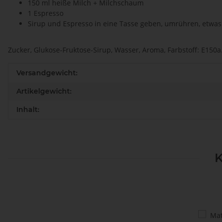
150 ml heiße Milch + Milchschaum
1 Espresso
Sirup und Espresso in eine Tasse geben, umrühren, etwa
Zucker, Glukose-Fruktose-Sirup, Wasser, Aroma, Farbstoff: E150a
Produkteigenschaft
Wert
Versandgewicht:
Artikelgewicht:
Inhalt:
K