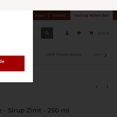
preise anzeigen
News
Kontakt
Vertrag widerrufen
0,00 €
OPINUM
CAFFÈ TIZIANO BONINI
CREMEO
de
 - Sirup Zimt - 250 ml