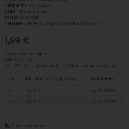
Haltbar bis:
31.10.2027
GTIN:
4001726012182
Kategorie:
Zucker
Hersteller:
Pfeifer & Langen GmbH & Co. KG, Köln
1,59 €
Nettopreise anzeigen
6,36 € pro 1 kg
inkl. 7% USt. , zzgl.
Versand
zzgl.
Mindermengenzuschlag
ab
Stückpreis / Stck (0,25 kg)
Grundpreis
8
1,55 €
*
6,20 € pro kg
40
1,49 €
*
5,96 € pro kg
Sofort verfügbar