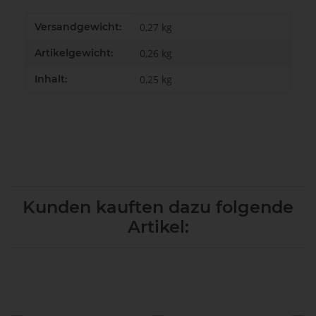
Produkteigenschaft
Wert
Versandgewicht:
0,27 kg
Artikelgewicht:
0,26
kg
Inhalt:
0,25 kg
Kunden kauften dazu folgende
Artikel: