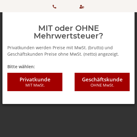
HOTLINE:
Sicher
MIT oder OHNE
+ 49
einkaufen
Mehrwertsteuer?
(0)5042
dank
Privatkunden werden Preise mit MwSt. (brutto) und
Geschäftskunden Preise ohne MwSt. (netto) angezeigt.
506 98
SSL
Zurück zur Liste
Zucker
Bitte wählen:
20
Privatkunde
Geschäftskunde
MIT MwSt.
OHNE MwSt.