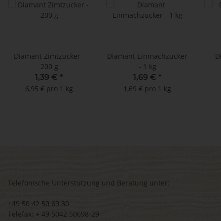
Diamant Zimtzucker -
Diamant Einmachzucker
D
200 g
- 1 kg
1,39 €
*
1,69 €
*
6,95 € pro 1 kg
1,69 € pro 1 kg
Telefonische Unterstützung und Beratung unter:
+49 50 42 50 69 80
Telefax: + 49 5042 50698-29