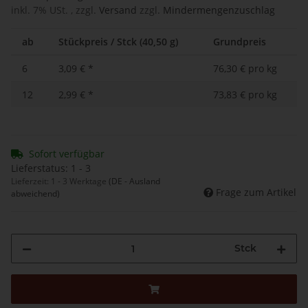
inkl. 7% USt. , zzgl.
Versand
zzgl.
Mindermengenzuschlag
ab
Stückpreis / Stck (40,50 g)
Grundpreis
6
3,09 €
*
76,30 € pro kg
12
2,99 €
*
73,83 € pro kg
Sofort verfügbar
Lieferstatus: 1 - 3
Lieferzeit:
1 - 3 Werktage
(DE - Ausland
Frage zum Artikel
abweichend)
Stck