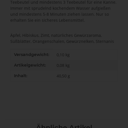
Teebeutel und mindestens 3 Teebeutel für eine Kanne.
Immer mit sprudelnd kochendem Wasser aufgießen
und mindestens 5-8 Minuten
ziehen lassen. Nur so
erhalten Sie ein sicheres Lebensmittel.
Äpfel, Hibiskus, Zimt, natürliches Gewürzaroma,
Süßblätter, Orangenschalen, Gewürznelken, Sternanis
Produkteigenschaft
Wert
Versandgewicht:
0,10 kg
Artikelgewicht:
0,08
kg
Inhalt:
40,50 g
Ähnliche Artikel