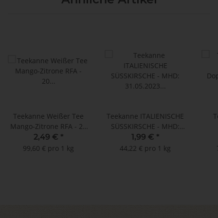
Teekanne Weißer Tee
Teekanne ITALIENISCHE
T
Mango-Zitrone RFA - 20
SÜSSKIRSCHE - MHD:
Teebeutel à 1,25 g
31.05.2023 - 20
Dop
2,49 €
*
1,99 €
*
Teebeutel à 2,25 g
99,60 € pro 1 kg
44,22 € pro 1 kg