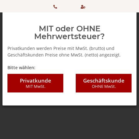
HOTLINE:
Sicher
MIT oder OHNE
+ 49
einkaufen
Mehrwertsteuer?
(0)5042
dank
Privatkunden werden Preise mit MwSt. (brutto) und
Geschäftskunden Preise ohne MwSt. (netto) angezeigt.
506 98
SSL
Zurück zur Liste
Winterzeit
Bitte wählen:
20
Privatkunde
Geschäftskunde
MIT MwSt.
OHNE MwSt.