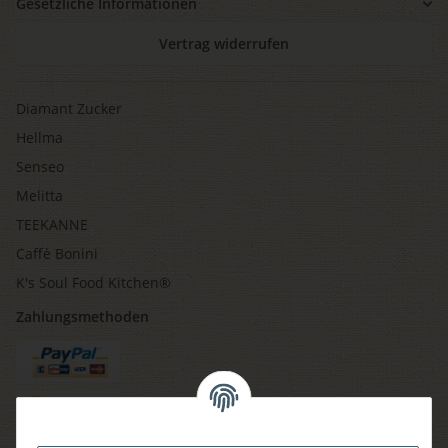
Gesetzliche Informationen
Vertrag widerrufen
Diamant Zucker
Hellma
Senseo
Melitta
TEEKANNE
Caffè Bonini
K's Soul Food Kitchen®
Zahlungsmethoden