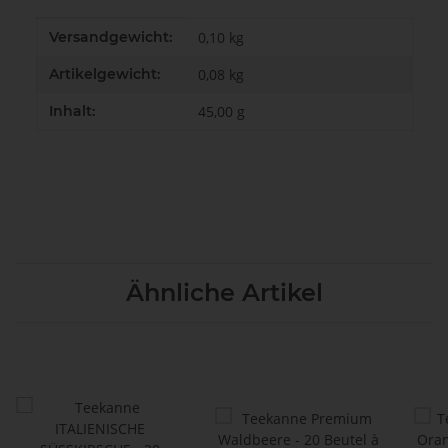
Produkteigenschaft
Wert
Versandgewicht:
0,10 kg
Artikelgewicht:
0,08
kg
Inhalt:
45,00 g
Ähnliche Artikel