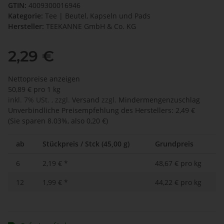
GTIN:
4009300016946
Kategorie:
Tee | Beutel, Kapseln und Pads
Hersteller:
TEEKANNE GmbH & Co. KG
2,29 €
Nettopreise anzeigen
50,89 € pro 1 kg
inkl. 7% USt. , zzgl.
Versand
zzgl.
Mindermengenzuschlag
Unverbindliche Preisempfehlung des Herstellers
:
2,49 €
(Sie sparen
8.03%
, also
0,20 €
)
ab
Stückpreis / Stck (45,00 g)
Grundpreis
6
2,19 €
*
48,67 € pro kg
12
1,99 €
*
44,22 € pro kg