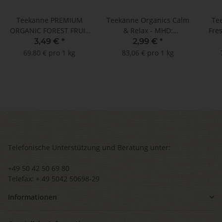
Teekanne PREMIUM
Teekanne Organics Calm
Te
ORGANIC FOREST FRUIT
& Relax - MHD:
Fres
- 20 Teebeutel
30.04.2024 !!! (20
MHD
3,49 €
*
2,99 €
*
Teebeutel à 1,8 g)
Dop
69,80 € pro 1 kg
83,06 € pro 1 kg
Telefonische Unterstützung und Beratung unter:
+49 50 42 50 69 80
Telefax: + 49 5042 50698-29
Informationen