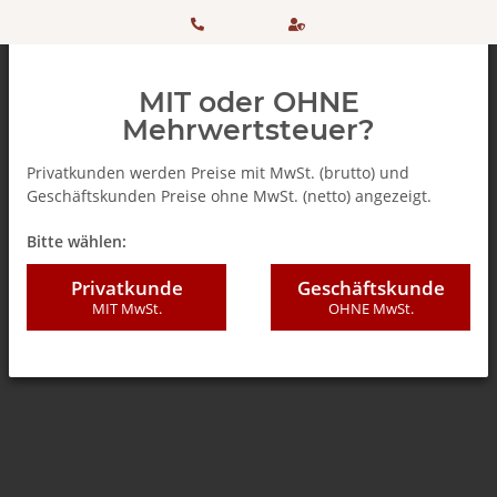
HOTLINE:
Sicher
MIT oder OHNE
+ 49
einkaufen
Mehrwertsteuer?
(0)5042
dank
Privatkunden werden Preise mit MwSt. (brutto) und
Geschäftskunden Preise ohne MwSt. (netto) angezeigt.
506 98
SSL
Zurück zur Liste
Tee | Beutel, Kapseln und Pads
Bitte wählen:
20
Privatkunde
Geschäftskunde
MIT MwSt.
OHNE MwSt.