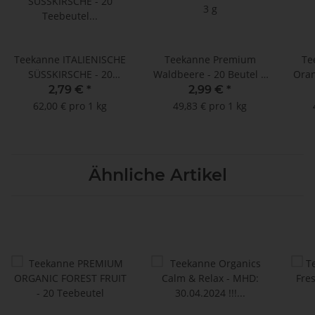
Teekanne ITALIENISCHE
Teekanne Premium
Te
SÜSSKIRSCHE - 20
Waldbeere - 20 Beutel à
Oran
Teebeutel à 2,25 g
3 g
2,79 €
*
2,99 €
*
62,00 € pro 1 kg
49,83 € pro 1 kg
Ähnliche Artikel