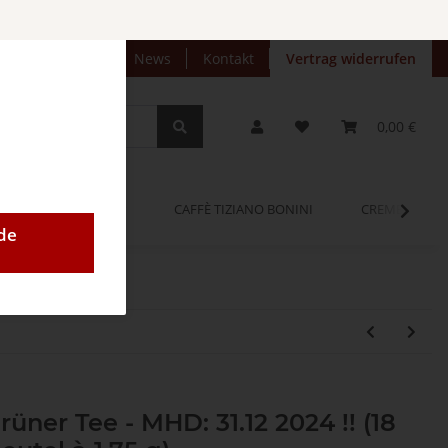
preise anzeigen
News
Kontakt
Vertrag widerrufen
0,00 €
OPINUM
CAFFÈ TIZIANO BONINI
CREMEO
de
üner Tee - MHD: 31.12 2024 !! (18