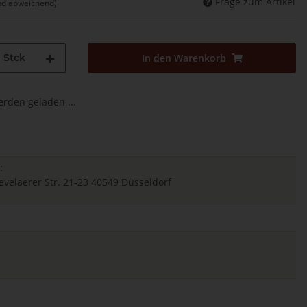
Frage zum Artikel
nd abweichend)
Stck
In den Warenkorb
den geladen ...
:
elaerer Str. 21-23 40549 Düsseldorf