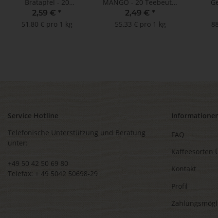
Bratapfel - 20
MANGO - 20 Teebeutel
G
Teebeutel à 2,5 g **
à 2,25 g
Johann
2,59 €
*
2,49 €
*
51,80 € pro 1 kg
55,33 € pro 1 kg
88
Doppe
2
Service Hotline
Informatione
Telefonische Unterstützung und Beratung
FAQ
unter:
Kaffeesorten 
+49 50 42 50 69 80
Kontakt
Telefax: + 49 5042 50698-29
Profil
Zahlungsmögl