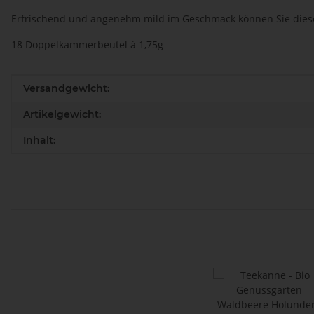
Erfrischend und angenehm mild im Geschmack können Sie diese
18 Doppelkammerbeutel à 1,75g
Produkteigenschaft
Wert
Versandgewicht:
Artikelgewicht:
Inhalt: