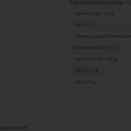
NÄHRWERTANGABEN * D
Kalorien, 3 kJ / 1 kcal
Fett, <0,1 g
- davon gesättigte Fettsäuren
Kohlenhydrate, <0,1 g
- davon Zucker, <0,1 g
Eiweiß, 0,2 g
Salz, 0,01 g
Landwirtschaft.