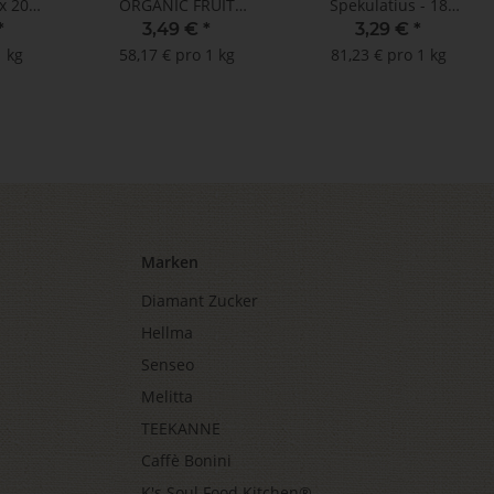
x 20
ORGANIC FRUIT
Spekulatius - 18
SELECTION - 20
Teebeutel à 2,25 g
*
3,49 €
*
3,29 €
*
Teebeutel
1 kg
58,17 € pro 1 kg
81,23 € pro 1 kg
Marken
Diamant Zucker
Hellma
Senseo
Melitta
TEEKANNE
Caffè Bonini
K's Soul Food Kitchen®