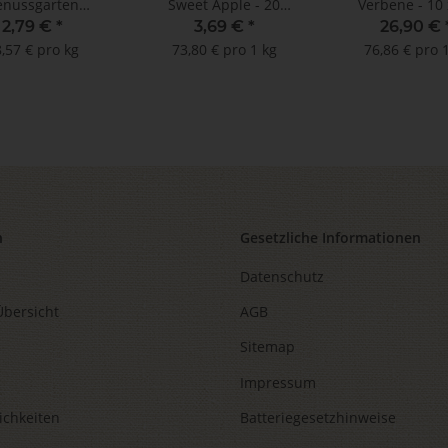
enussgarten
Sweet Apple - 20
Verbene - 10 
isbeere Zitrone -
Teebeutel à 2,5 g **
Beutel**
2,79 €
*
3,69 €
*
26,90 €
14
,57 € pro kg
73,80 € pro 1 kg
76,86 € pro 
lkammerbeutel à
,25 g - NEU
n
Gesetzliche Informationen
Datenschutz
Übersicht
AGB
Sitemap
Impressum
ichkeiten
Batteriegesetzhinweise