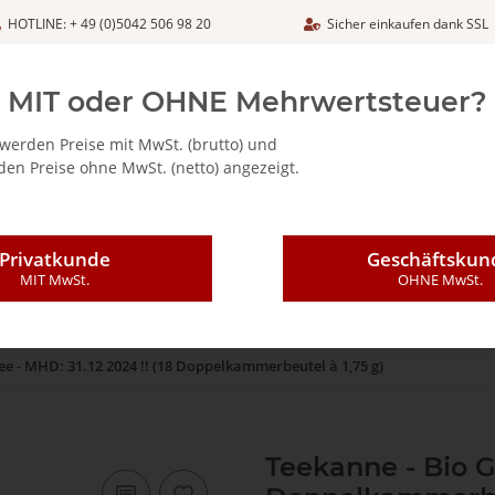
HOTLINE: + 49 (0)5042 506 98 20
Sicher einkaufen dank SSL
Netto
MIT oder OHNE Mehrwertsteuer?
werden Preise mit MwSt. (brutto) und
en Preise ohne MwSt. (netto) angezeigt.
ALIA - FEINKOSTARTIKEL
CAFFÈ MAJESTIC / DICAF
KAFFEE
Privatkunde
Geschäftskun
MIT MwSt.
OHNE MwSt.
ee - MHD: 31.12 2024 !! (18 Doppelkammerbeutel à 1,75 g)
Teekanne - Bio Gr