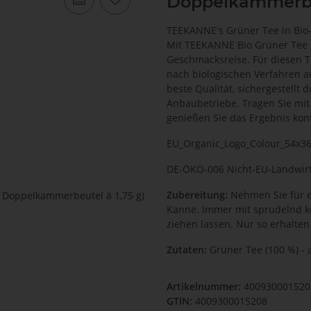
Doppelkammerbeu
TEEKANNE's Grüner Tee in Bio-
Mit TEEKANNE Bio Grüner Tee 
Geschmacksreise. Für diesen T
nach biologischen Verfahren a
beste Qualität, sichergestell
Anbaubetriebe. Tragen Sie mit
genießen Sie das Ergebnis kont
EU_Organic_Logo_Colour_54x3
DE-ÖKO-006 Nicht-EU-Landwirt
Zubereitung:
Nehmen Sie für e
Kanne. Immer mit sprudelnd 
ziehen lassen. Nur so erhalten
Zutaten:
Grüner Tee (100 %) - a
Artikelnummer:
40093000152
GTIN:
4009300015208