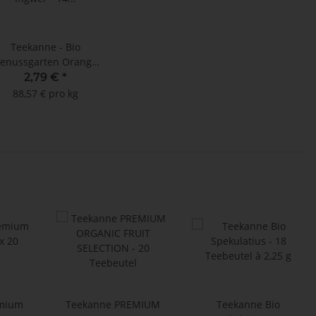
Teekanne - Bio
enussgarten Orange
Ingwer - 14
2,79 €
*
oppelkammerbeutel à
88,57 € pro kg
2,25 g **
emium
Teekanne PREMIUM
Teekanne Bio