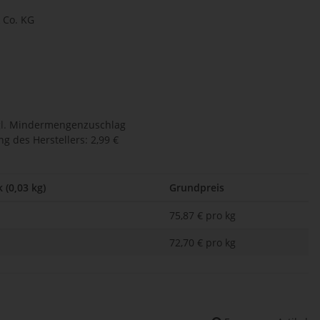
Co. KG
l.
Mindermengenzuschlag
g des Herstellers
:
2,99 €
 (0,03 kg)
Grundpreis
75,87 € pro kg
72,70 € pro kg