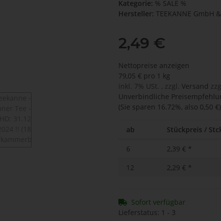
Kategorie:
% SALE %
Hersteller:
TEEKANNE GmbH & 
2,49 €
Nettopreise anzeigen
79,05 € pro 1 kg
inkl. 7% USt. , zzgl.
Versand
zzg
Unverbindliche Preisempfehlun
(Sie sparen
16.72%
, also
0,50 €
)
ab
Stückpreis / Stck
6
2,39 €
*
12
2,29 €
*
Sofort verfügbar
Lieferstatus: 1 - 3