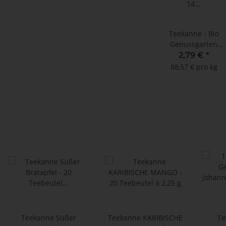
Teekanne - Bio
Genussgarten
Waldbeere Holunder
2,79 €
*
14
88,57 € pro kg
Doppelkammerbeutel
2,25 g
Teekanne Süßer
Teekanne KARIBISCHE
Te