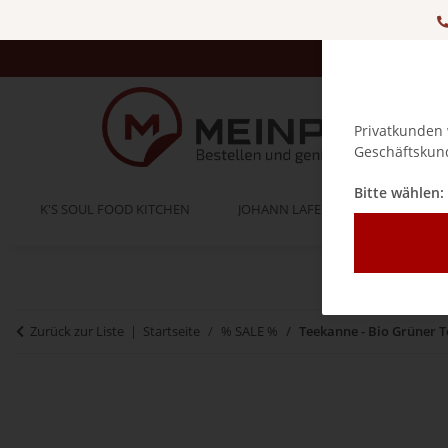
Privatkunden 
Geschäftskund
Bitte wählen:
K'S SOUL FOOD KITCHEN
JOHANN LAFER
BELLA IT
Zurück zur Liste
Startseite
% SALE %
Teekanne - Bio Grüner T