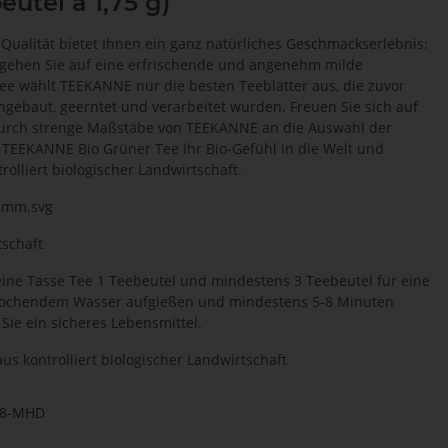
tel à 1,75 g)
Qualität bietet Ihnen ein ganz natürliches Geschmackserlebnis:
gehen Sie auf eine erfrischende und angenehm milde
ee wählt TEEKANNE nur die besten Teeblätter aus, die zuvor
ngebaut, geerntet und verarbeitet wurden. Freuen Sie sich auf
t durch strenge Maßstäbe von TEEKANNE an die Auswahl der
 TEEKANNE Bio Grüner Tee Ihr Bio-Gefühl in die Welt und
rolliert biologischer Landwirtschaft.
6mm.svg
schaft
ine Tasse Tee 1 Teebeutel und mindestens 3 Teebeutel für eine
kochendem Wasser aufgießen und mindestens 5-8 Minuten
 Sie ein sicheres Lebensmittel.
us kontrolliert biologischer Landwirtschaft
08-MHD