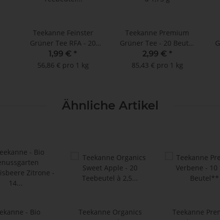
Teekanne Feinster
Teekanne Premium
Grüner Tee RFA - 20
Grüner Tee - 20 Beutel
G
 -
Teebeutel à 1,75 g
à 1,75 g
1,99 €
*
2,99 €
*
D
56,86 € pro 1 kg
85,43 € pro 1 kg
 à
Ähnliche Artikel
ekanne - Bio
Teekanne Organics
Teekanne Pr