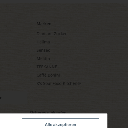
Marken
Diamant Zucker
Hellma
Senseo
Melitta
TEEKANNE
Caffè Bonini
K's Soul Food Kitchen®
en
Sicheres einkaufen
Alle akzeptieren