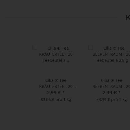
K
Cilia ® Tee
Cilia ® Tee
KRÄUTERTEE - 20
BEERENTRAUM - 2
Teebeutel à 1,8 g
Teebeutel à 2,8 g
2,99 €
*
2,99 €
*
83,06 € pro 1 kg
53,39 € pro 1 kg