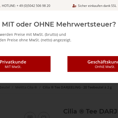
HOTLINE: + 49 (0)5042 506 98 20
Sicher einkaufen dank SSL
Netto
MIT oder OHNE Mehrwertsteuer?
werden Preise mit MwSt. (brutto) und
en Preise ohne MwSt. (netto) angezeigt.
ALIA - FEINKOSTARTIKEL
CAFFÈ MAJESTIC / DICAF
KAFFEE
Privatkunde
Geschäftskun
MIT MwSt.
OHNE MwSt.
beutel
Melitta Cilia ®
Cilia ® Tee DARJEELING - 20 Teebeutel à 2 g
Cilia ® Tee DARJ