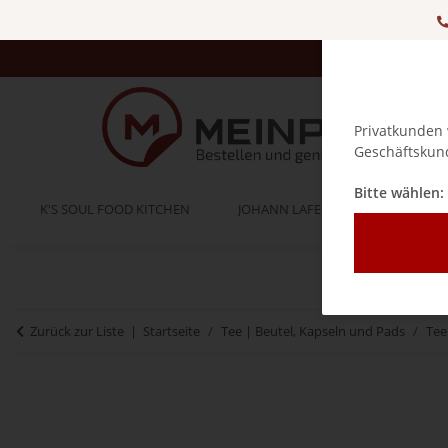
Privatkunden 
Geschäftskund
Bitte wählen:
K'S SOUL FOOD KITCHEN
JOHANN LAFER
BELLA IT
Zurück zur Liste
Startseite
Tee | Beutel, Kapseln und Pads
Tee