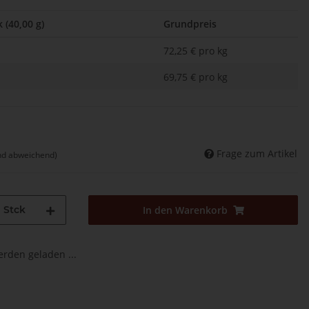
 (40,00 g)
Grundpreis
72,25 € pro kg
69,75 € pro kg
Frage zum Artikel
nd abweichend)
Stck
In den Warenkorb
den geladen ...