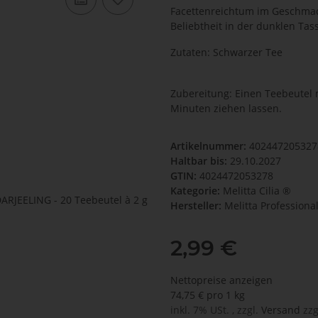
Facettenreichtum im Geschmac
Beliebtheit in der dunklen Tas
Zutaten: Schwarzer Tee
Zubereitung: Einen Teebeutel
Minuten ziehen lassen.
Artikelnummer:
402447205327
Haltbar bis:
29.10.2027
GTIN:
4024472053278
Kategorie:
Melitta Cilia ®
Hersteller:
Melitta Professiona
2,99 €
Nettopreise anzeigen
74,75 € pro 1 kg
inkl. 7% USt. , zzgl.
Versand
zzg