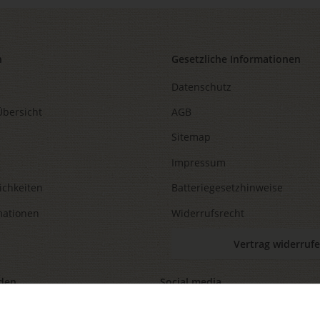
n
Gesetzliche Informationen
Datenschutz
Übersicht
AGB
Sitemap
Impressum
ichkeiten
Batteriegesetzhinweise
mationen
Widerrufsrecht
Vertrag widerruf
den
Social media