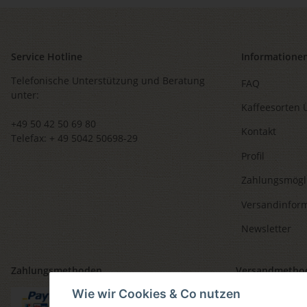
Service Hotline
Informatione
Telefonische Unterstützung und Beratung
FAQ
unter:
Kaffeesorten 
+49 50 42 50 69 80
Kontakt
Telefax: + 49 5042 50698-29
Profil
Zahlungsmögl
Versandinfor
Newsletter
Zahlungsmethoden
Versandmetho
Wie wir Cookies & Co nutzen