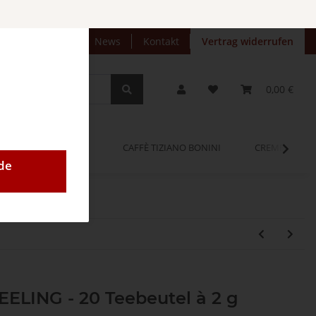
preise anzeigen
News
Kontakt
Vertrag widerrufen
0,00 €
OPINUM
CAFFÈ TIZIANO BONINI
CREMEO
de
EELING - 20 Teebeutel à 2 g