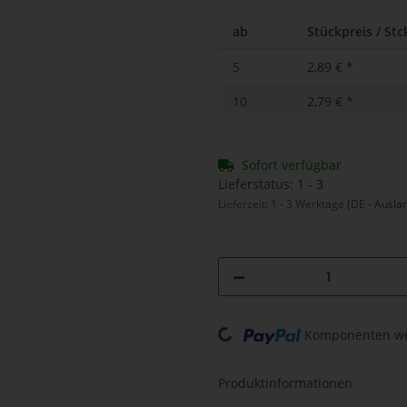
ab
Stückpreis / Stck
5
2,89 €
*
10
2,79 €
*
Sofort verfügbar
Lieferstatus: 1 - 3
Lieferzeit:
1 - 3 Werktage
(DE - Ausla
Loading...
Komponenten wer
Produktinformationen