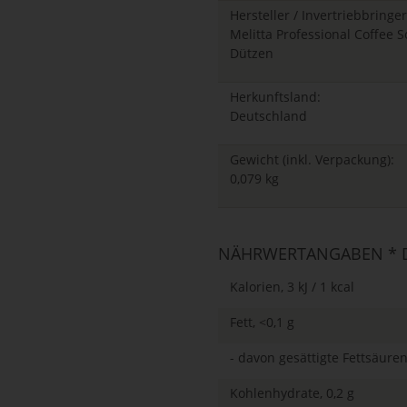
Hersteller / Invertriebbringer
Melitta Professional Coffee
Dützen
Herkunftsland:
Deutschland
Gewicht (inkl. Verpackung):
0,079 kg
NÄHRWERTANGABEN * D
Kalorien, 3 kJ / 1 kcal
Fett, <0,1 g
- davon gesättigte Fettsäuren
Kohlenhydrate, 0,2 g