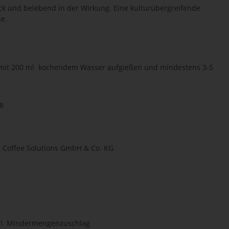
k und belebend in der Wirkung. Eine kulturübergreifende
se.
 mit 200 ml kochendem Wasser aufgießen und mindestens 3-5
8
l Coffee Solutions GmbH & Co. KG
l.
Mindermengenzuschlag