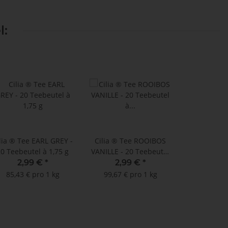
l:
lia ® Tee EARL GREY -
Cilia ® Tee ROOIBOS
0 Teebeutel à 1,75 g
VANILLE - 20 Teebeutel
à 1,5 g
2,99 €
*
2,99 €
*
85,43 € pro 1 kg
99,67 € pro 1 kg