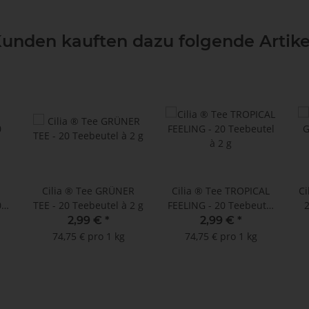
unden kauften dazu folgende Artike
Cilia ® Tee GRÜNER
Cilia ® Tee TROPICAL
Ci
0
TEE - 20 Teebeutel à 2 g
FEELING - 20 Teebeutel
2
à 2 g
2,99 €
*
2,99 €
*
74,75 € pro 1 kg
74,75 € pro 1 kg