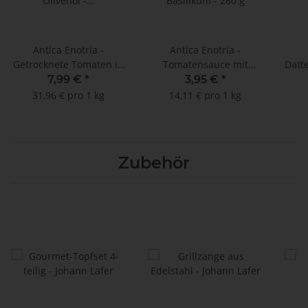
Antica Enotria -
Antica Enotria -
Getrocknete Tomaten in
Tomatensauce mit
Datt
Olivenöl - 250 g
Basilikum - 280 g
"Pas
7,99 €
*
3,95 €
*
D
31,96 € pro 1 kg
14,11 € pro 1 kg
Zubehör