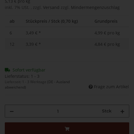
5,13 € pro kg
inkl. 7% USt. , zzgl.
Versand
zzgl.
Mindermengenzuschlag
ab
Stückpreis / Stck (0,70 kg)
Grundpreis
6
3,49 €
*
4,99 € pro kg
12
3,39 €
*
4,84 € pro kg
Sofort verfügbar
Lieferstatus: 1 - 3
Lieferzeit:
1 - 3 Werktage
(DE - Ausland
Frage zum Artikel
abweichend)
Stck