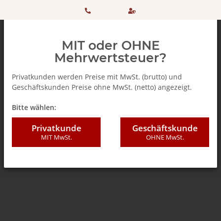
HOTLINE:
Sicher
MIT oder OHNE
+ 49
einkaufen
Mehrwertsteuer?
(0)5042
dank
Privatkunden werden Preise mit MwSt. (brutto) und
Geschäftskunden Preise ohne MwSt. (netto) angezeigt.
506 98
SSL
Zurück zur Liste
Bella Italia - Feinkostartikel
Bitte wählen:
20
Privatkunde
Geschäftskunde
MIT MwSt.
OHNE MwSt.