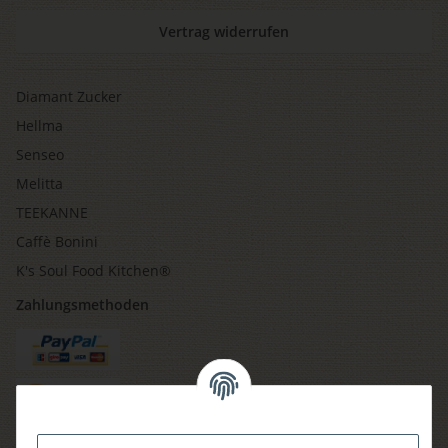
Vertrag widerrufen
Diamant Zucker
Hellma
Senseo
Melitta
TEEKANNE
Caffè Bonini
K's Soul Food Kitchen®
Zahlungsmethoden
Versandmethoden