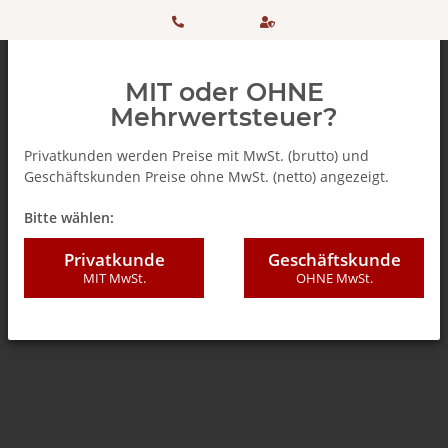
HOTLINE:
Sicher
MIT oder OHNE
+ 49
einkaufen
Mehrwertsteuer?
(0)5042
dank
Privatkunden werden Preise mit MwSt. (brutto) und
Geschäftskunden Preise ohne MwSt. (netto) angezeigt.
506 98
SSL
Zurück zur Liste
Bella Italia - Feinkostartikel
Bitte wählen:
20
Privatkunde
Geschäftskunde
MIT MwSt.
OHNE MwSt.