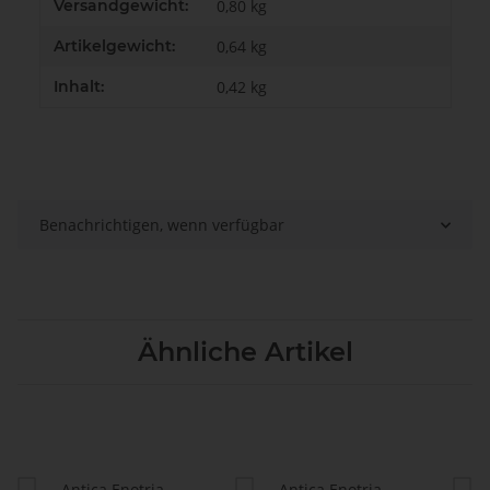
Produkteigenschaft
Wert
Versandgewicht:
0,80 kg
Artikelgewicht:
0,64
kg
Inhalt:
0,42 kg
Benachrichtigen, wenn verfügbar
Ähnliche Artikel