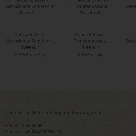
Antica Enotria -
Antica Enotria -
Getrocknete Tomaten in
Tomatenpassata
Datt
Olivenöl - 250 g
"Passata di pomodoro" -
"Pas
7,99 €
*
3,59 €
*
700 g
D
31,96 € pro 1 kg
5,13 € pro kg
Telefonische Unterstützung und Beratung unter:
+49 50 42 50 69 80
Telefax: + 49 5042 50698-29