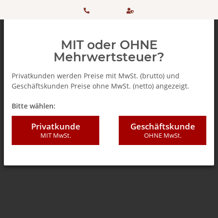
HOTLINE:
Sicher
MIT oder OHNE
+ 49
einkaufen
Mehrwertsteuer?
(0)5042
dank
Privatkunden werden Preise mit MwSt. (brutto) und
Geschäftskunden Preise ohne MwSt. (netto) angezeigt.
506 98
SSL
Zurück zur Liste
Senseo
Bitte wählen:
20
Privatkunde
Geschäftskunde
MIT MwSt.
OHNE MwSt.