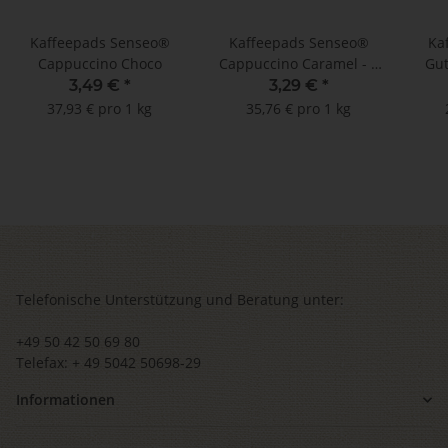
Kaffeepads Senseo®
Kaffeepads Senseo®
Ka
Cappuccino Choco
Cappuccino Caramel - 8
Gut
Pads
bio
3,49 €
*
3,29 €
*
37,93 € pro 1 kg
35,76 € pro 1 kg
Telefonische Unterstützung und Beratung unter:
+49 50 42 50 69 80
Telefax: + 49 5042 50698-29
Informationen