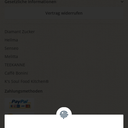
Gesetzliche Informationen
Vertrag widerrufen
Diamant Zucker
Hellma
Senseo
Melitta
TEEKANNE
Caffè Bonini
K's Soul Food Kitchen®
Zahlungsmethoden