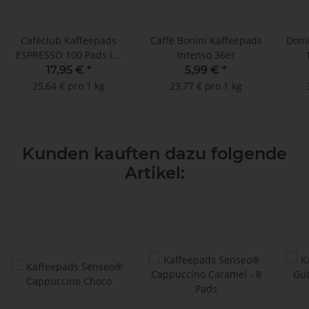
Caféclub Kaffeepads
Caffè Bonini Kaffeepads
Domi
ESPRESSO 100 Pads im
Intenso 36er
Megabeutel
17,95 €
*
5,99 €
*
25,64 € pro 1 kg
23,77 € pro 1 kg
Kunden kauften dazu folgende
Artikel: