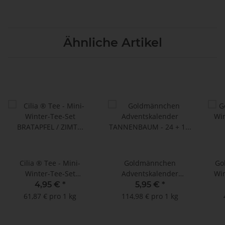
Ähnliche Artikel
Cilia ® Tee - Mini-
Goldmännchen
Go
Winter-Tee-Set
Adventskalender
Win
BRATAPFEL / ZIMT
TANNENBAUM - 24 + 1
4,95 €
*
5,95 €
*
PFLAUME
Teesorten
61,87 € pro 1 kg
114,98 € pro 1 kg