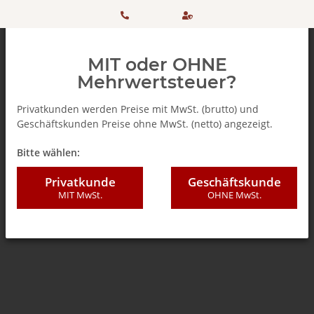
HOTLINE:
Sicher
MIT oder OHNE
+ 49
einkaufen
Mehrwertsteuer?
(0)5042
dank
Privatkunden werden Preise mit MwSt. (brutto) und
Geschäftskunden Preise ohne MwSt. (netto) angezeigt.
506 98
SSL
Zurück zur Liste
% SALE %
Bitte wählen:
20
Privatkunde
Geschäftskunde
MIT MwSt.
OHNE MwSt.