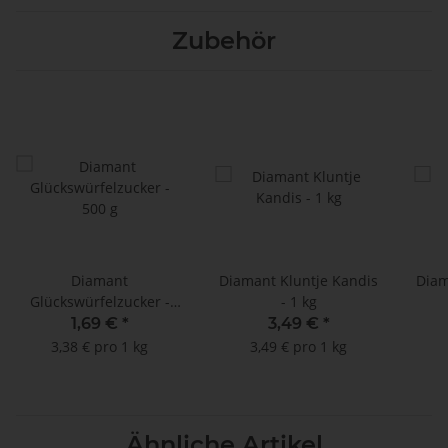
Zubehör
Diamant
Diamant Kluntje Kandis
Diam
Glückswürfelzucker -
- 1 kg
500 g
1,69 €
*
3,49 €
*
3,38 € pro 1 kg
3,49 € pro 1 kg
Ähnliche Artikel