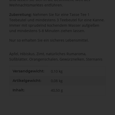
Weihnachtsmarktes entführen.
Zubereitung:
Nehmen
Sie für eine Tasse Tee 1
Teebeutel und mindestens 3 Teebeutel für eine Kanne.
Immer mit sprudelnd kochendem Wasser aufgießen
und mindestens 5-8 Minuten
ziehen lassen.
Nur so erhalten Sie ein sicheres Lebensmittel.
Äpfel, Hibiskus, Zimt, natürliches Rumaroma,
Süßblätter, Orangenschalen, Gewürznelken, Sternanis
Produkteigenschaft
Wert
Versandgewicht:
0,10 kg
Artikelgewicht:
0,08
kg
Inhalt:
40,50 g