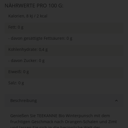
NÄHRWERTE PRO 100 G:
Kalorien, 8 kJ / 2 kcal
Fett: 0 g
- davon gesättigte Fettsäuren: 0 g
Kohlenhydrate: 0,4 g
- davon Zucker: 0 g
Eiweiß: 0 g
Salz: 0 g
Beschreibung
Genießen Sie TEEKANNE Bio Winterpunsch mit dem
fruchtigen Geschmack nach Orangen-Schalen und Zimt
und lassen Sie sich in die besinnliche Welt des