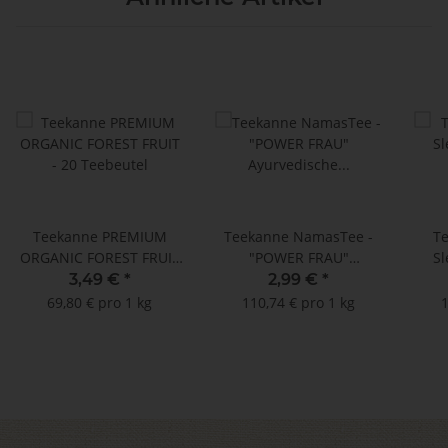
Teekanne PREMIUM
Teekanne NamasTee -
T
ORGANIC FOREST FRUIT
"POWER FRAU"
Sl
- 20 Teebeutel
Ayurvedische Mischung
T
3,49 €
*
2,99 €
*
- 15 Teebeutel à 1,8 g
69,80 € pro 1 kg
110,74 € pro 1 kg
1