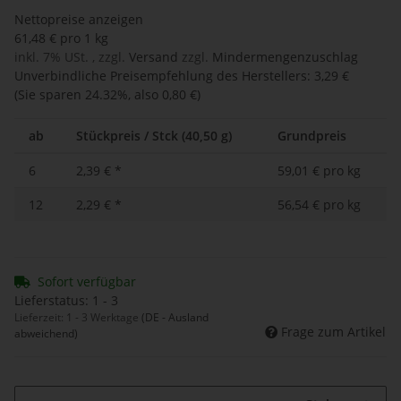
Nettopreise anzeigen
61,48 € pro 1 kg
inkl. 7% USt. , zzgl.
Versand
zzgl.
Mindermengenzuschlag
Unverbindliche Preisempfehlung des Herstellers
:
3,29 €
(Sie sparen
24.32%
, also
0,80 €
)
ab
Stückpreis / Stck (40,50 g)
Grundpreis
6
2,39 €
*
59,01 € pro kg
12
2,29 €
*
56,54 € pro kg
Sofort verfügbar
Lieferstatus: 1 - 3
Lieferzeit:
1 - 3 Werktage
(DE - Ausland
Frage zum Artikel
abweichend)