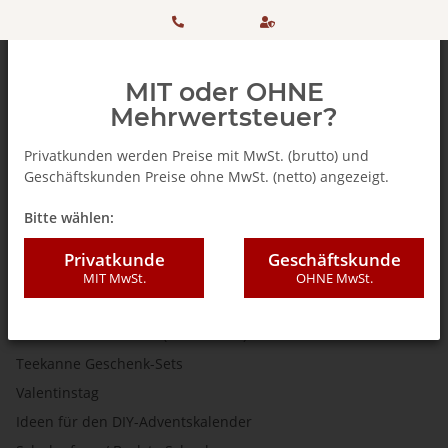
HOTLINE:
Sicher
MIT oder OHNE
+ 49
einkaufen
Mehrwertsteuer?
(0)5042
dank
Privatkunden werden Preise mit MwSt. (brutto) und
Geschäftskunden Preise ohne MwSt. (netto) angezeigt.
506 98
SSL
AKTIONEN
Bitte wählen:
20
Geschenkideen
Privatkunde
Geschäftskunde
MIT MwSt.
OHNE MwSt.
XMAS SPECIAL
Genuss verschenken! (Gutscheine)
Teekanne Geschenk-Sets
Valentinstag
Ideen für den DIY-Adventskalender