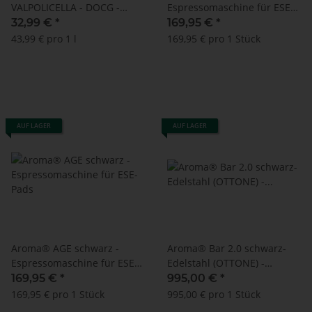
VALPOLICELLA - DOCG -
Espressomaschine für ESE-
CLASSICO - NOVACORTE -
Pads
32,99 €
*
169,95 €
*
750 ml
43,99 € pro 1 l
169,95 € pro 1 Stück
AUF LAGER
AUF LAGER
Aroma® AGE schwarz -
Aroma® Bar 2.0 schwarz-
Espressomaschine für ESE-
Edelstahl (OTTONE) -
Pads
Espressomaschine für ESE-
169,95 €
*
995,00 €
*
Pads
169,95 € pro 1 Stück
995,00 € pro 1 Stück