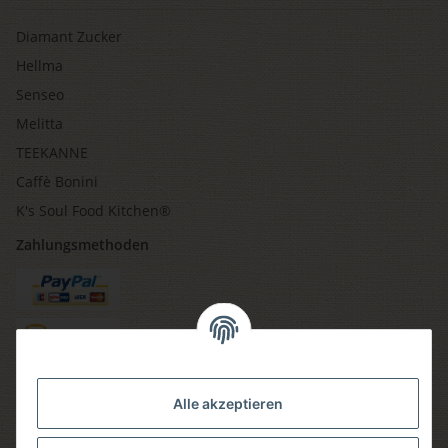
Diamant Zucker
Hellma
Senseo
Melitta
TEEKANNE
Caffè Bonini
K's Soul Food Kitchen®
Zahlungsmethoden
Versandmethoden
Alle akzeptieren