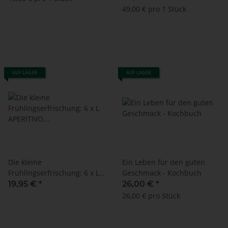
49,00 € pro 1 Stück
AUF LAGER
AUF LAGER
Die kleine
Ein Leben für den guten
Frühlingserfrischung: 6 x L'
Geschmack - Kochbuch
APERITIVO SPRITZ 250 ml +
19,95 €
*
26,00 €
*
Up'n Joy PAPIERTRINKHALME
26,00 € pro Stück
schwarz - 140 Stück - 8 mm
x 195 mm