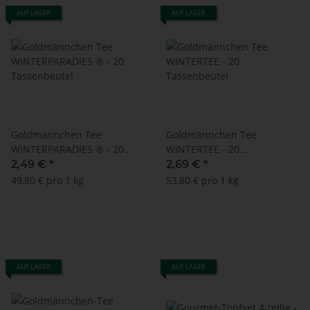
AUF LAGER
AUF LAGER
Goldmännchen Tee
Goldmännchen Tee
WINTERPARADIES ® - 20
WINTERTEE - 20
Tassenbeutel
Tassenbeutel
2,49 €
*
2,69 €
*
49,80 € pro 1 kg
53,80 € pro 1 kg
AUF LAGER
AUF LAGER