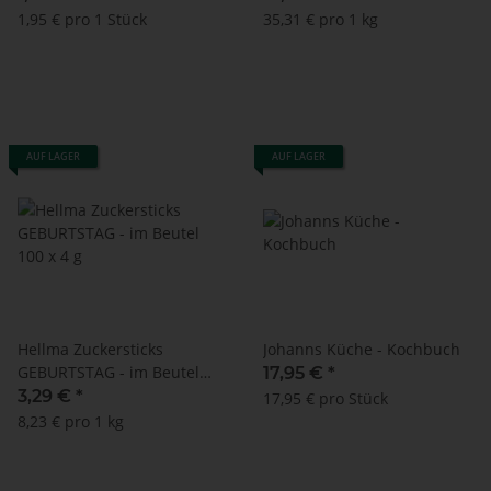
Dracula® Logo
1,95 € pro 1 Stück
35,31 € pro 1 kg
AUF LAGER
AUF LAGER
Hellma Zuckersticks
Johanns Küche - Kochbuch
GEBURTSTAG - im Beutel
17,95 €
*
100 x 4 g
3,29 €
*
17,95 € pro Stück
8,23 € pro 1 kg