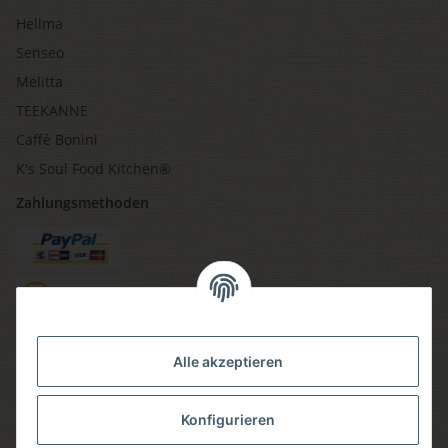
Hellma
Senseo
Melitta
TEEKANNE
Caffè Bonini
K's Soul Food Kitchen®
Zahlungsmethoden
Versandmethoden
Alle akzeptieren
Konfigurieren
Social media