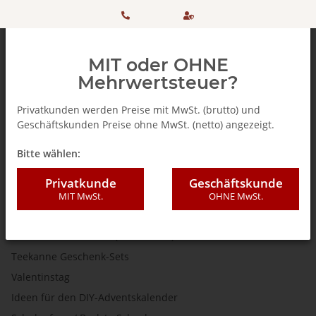
HOTLINE:
Sicher
MIT oder OHNE
+ 49
einkaufen
Mehrwertsteuer?
(0)5042
dank
Privatkunden werden Preise mit MwSt. (brutto) und
Geschäftskunden Preise ohne MwSt. (netto) angezeigt.
506 98
SSL
AKTIONEN
Bitte wählen:
20
Geschenkideen
Privatkunde
Geschäftskunde
MIT MwSt.
OHNE MwSt.
XMAS SPECIAL
Genuss verschenken! (Gutscheine)
Teekanne Geschenk-Sets
Valentinstag
Ideen für den DIY-Adventskalender