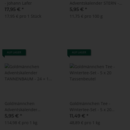
- Johann Lafer
Adventskalender STERN -
Selektionspackung mit 24 +
17,95 €
*
5,95 €
*
1 Teesorten
17,95 € pro 1 Stück
11,75 € pro 100 g
AUF LAGER
AUF LAGER
Goldmännchen
Goldmännchen Tee -
Adventskalender
Wintertee-Set - 5 x 20
TANNENBAUM - 24 + 1
Tassenbeutel
5,95 €
*
11,49 €
*
Teesorten
114,98 € pro 1 kg
48,89 € pro 1 kg