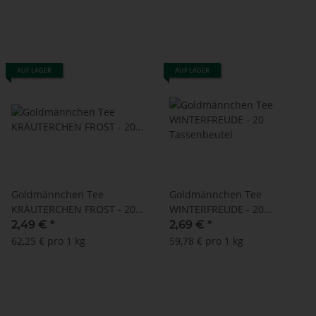
AUF LAGER
AUF LAGER
Goldmännchen Tee
Goldmännchen Tee
KRÄUTERCHEN FROST - 20
WINTERFREUDE - 20
Tassenbeutel
Tassenbeutel
2,49 €
*
2,69 €
*
62,25 € pro 1 kg
59,78 € pro 1 kg