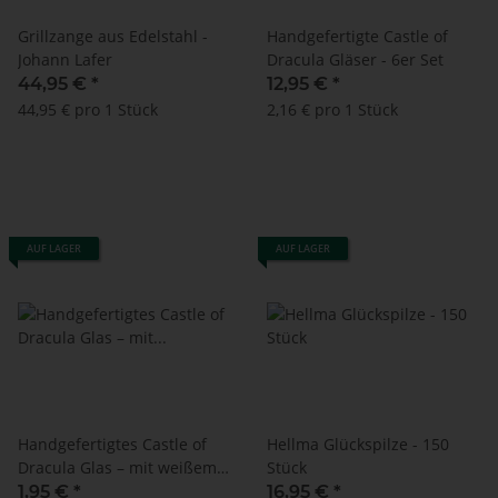
Grillzange aus Edelstahl -
Handgefertigte Castle of
Johann Lafer
Dracula Gläser - 6er Set
44,95 €
*
12,95 €
*
44,95 € pro 1 Stück
2,16 € pro 1 Stück
AUF LAGER
AUF LAGER
Handgefertigtes Castle of
Hellma Glückspilze - 150
Dracula Glas – mit weißem,
Stück
bedrucktem Castle of
1,95 €
*
16,95 €
*