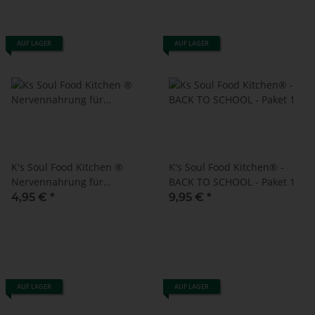
AUF LAGER
AUF LAGER
K's Soul Food Kitchen ®
K's Soul Food Kitchen® -
Nervennahrung für
BACK TO SCHOOL - Paket 1
unterwegs / Nervennahrung
4,95 €
*
9,95 €
*
to go
AUF LAGER
AUF LAGER