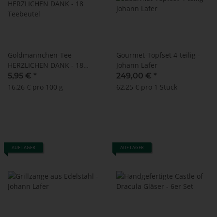
Goldmännchen-Tee
Gourmet-Topfset 4-teilig -
HERZLICHEN DANK - 18
Johann Lafer
Teebeutel
5,95 €
*
249,00 €
*
16,26 € pro 100 g
62,25 € pro 1 Stück
AUF LAGER
AUF LAGER