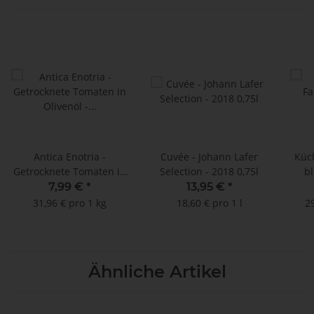
Antica Enotria -
Cuvée - Johann Lafer
Küc
Getrocknete Tomaten in
Selection - 2018 0,75l
bl
Olivenöl - 250 g
7,99 €
*
13,95 €
*
31,96 € pro 1 kg
18,60 € pro 1 l
29
Ähnliche Artikel