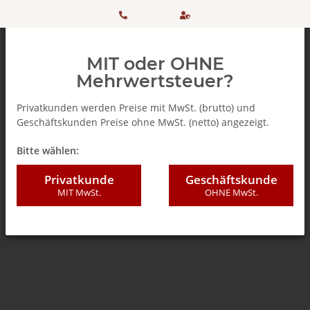
HOTLINE:
Sicher
MIT oder OHNE
+ 49
einkaufen
Mehrwertsteuer?
(0)5042
dank
Privatkunden werden Preise mit MwSt. (brutto) und
Geschäftskunden Preise ohne MwSt. (netto) angezeigt.
506 98
SSL
Zurück zur Liste
Geschenkideen
Bitte wählen:
20
Privatkunde
Geschäftskunde
MIT MwSt.
OHNE MwSt.