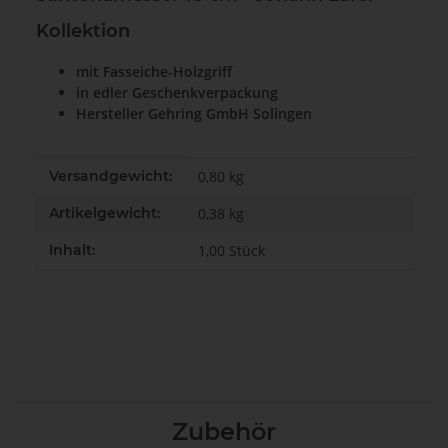
Kollektion
mit Fasseiche-Holzgriff
in edler Geschenkverpackung
Hersteller Gehring GmbH Solingen
Produkteigenschaft
Wert
Versandgewicht:
0,80 kg
Artikelgewicht:
0,38
kg
Inhalt:
1,00 Stück
Zubehör