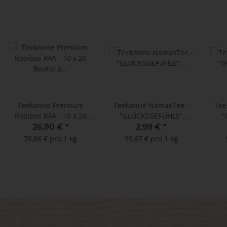
Teekanne Premium
Teekanne NamasTee -
Tee
Rooibos RFA - 10 x 20
"GLÜCKSGEFÜHLE"
"
Beutel à 1,75 g
Ayurvedische Mischung
Ayur
26,90 €
*
2,99 €
*
- 15 Teebeutel à 2 g
- !!
76,86 € pro 1 kg
99,67 € pro 1 kg
(15