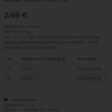
Hersteller:
TEEKANNE GmbH & Co. KG
2,49 €
Nettopreise anzeigen
83,00 € pro 1 kg
inkl. 7% USt. , zzgl.
Versand
zzgl.
Mindermengenzuschlag
Unverbindliche Preisempfehlung des Herstellers
:
2,99 €
(Sie sparen
16.72%
, also
0,50 €
)
ab
Stückpreis / Stck (30,00 g)
Grundpreis
3
2,39 €
*
79,67 € pro kg
6
2,29 €
*
76,33 € pro kg
Sofort verfügbar
Lieferstatus: 1 - 3
Lieferzeit:
1 - 3 Werktage
(DE - Ausland