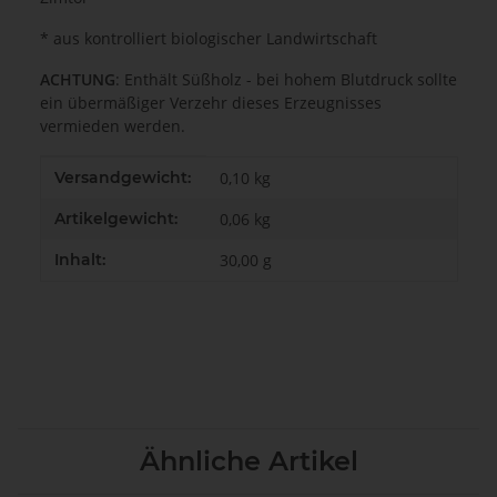
* aus kontrolliert biologischer Landwirtschaft
ACHTUNG
: Enthält Süßholz - bei hohem Blutdruck sollte
ein übermäßiger Verzehr dieses Erzeugnisses
vermieden werden.
Produkteigenschaft
Wert
Versandgewicht:
0,10 kg
Artikelgewicht:
0,06
kg
Inhalt:
30,00 g
Ähnliche Artikel