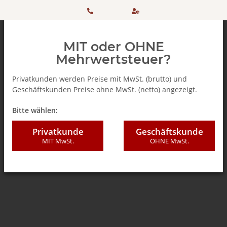
HOTLINE:
Sicher
MIT oder OHNE
+ 49
einkaufen
Mehrwertsteuer?
(0)5042
dank
Privatkunden werden Preise mit MwSt. (brutto) und
Geschäftskunden Preise ohne MwSt. (netto) angezeigt.
506 98
SSL
Zurück zur Liste
% SALE %
Bitte wählen:
20
Privatkunde
Geschäftskunde
MIT MwSt.
OHNE MwSt.