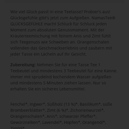
Wie viel Glück passt in eine Teetasse? Probier's aus!
Glücksgefühle gibt's jetzt zum Aufgießen. NamasTee®
GLÜCKSGEFÜHLE macht Schluck für Schluck jeden
Moment zum absoluten Genussmoment. Mit der
Kräuterteemischung mit feinem Anis und Zimt fühlt
sich Teegenuss wie Schweben an. Orangenschalen
vollenden das Geschmackserlebnis und zaubern mit
jeder Tasse ein Lächeln auf Ihr Gesicht.
Zubereitung:
Nehmen
Sie für eine Tasse Tee 1
Teebeutel und mindestens 3 Teebeutel für eine Kanne.
Immer mit sprudelnd kochendem Wasser aufgießen
und mindestens 5 Minuten
ziehen lassen. Nur so
erhalten Sie ein sicheres Lebensmittel.
Fenchel*, Ingwer*, Süßholz (13 %)*, Basilikum*, süße
Brombeerblätter*, Zimt (6 %)*, Zichorienwurzel*,
Orangenschalen*, Anis*, schwarzer Pfeffer*,
Gewürznelken*, Lavendel*, Hopfen*, Orangenöl*,
Zimtöl*