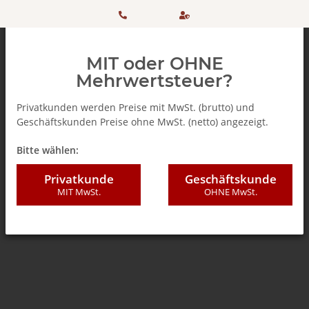
HOTLINE:
Sicher
MIT oder OHNE
+ 49
einkaufen
Mehrwertsteuer?
(0)5042
dank
Privatkunden werden Preise mit MwSt. (brutto) und
Geschäftskunden Preise ohne MwSt. (netto) angezeigt.
506 98
SSL
Zurück zur Liste
Teebeutel
Bitte wählen:
20
Privatkunde
Geschäftskunde
MIT MwSt.
OHNE MwSt.