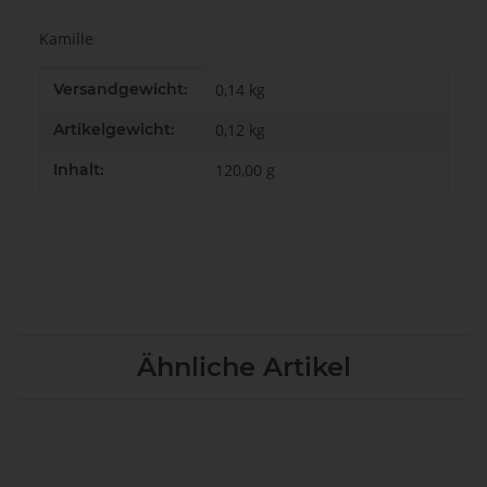
Kamille
Produkteigenschaft
Wert
Versandgewicht:
0,14 kg
Artikelgewicht:
0,12
kg
Inhalt:
120,00 g
Ähnliche Artikel