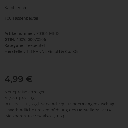
Kamillentee
100 Tassenbeutel
Artikelnummer:
70306-MHD
GTIN:
4009300070306
Kategorie:
Teebeutel
Hersteller:
TEEKANNE GmbH & Co. KG
4,99 €
Nettopreise anzeigen
41,58 € pro 1 kg
inkl. 7% USt. , zzgl.
Versand
zzgl.
Mindermengenzuschlag
Unverbindliche Preisempfehlung des Herstellers
:
5,99 €
(Sie sparen
16.69%
, also
1,00 €
)