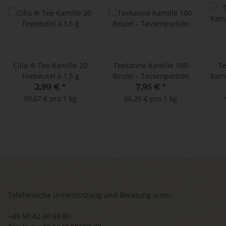
Cilia ® Tee Kamille 20
Teekanne Kamille 100
T
Teebeutel à 1,5 g
Beutel - Tassenportion
Kami
2,99 €
*
7,95 €
*
99,67 € pro 1 kg
66,25 € pro 1 kg
Telefonische Unterstützung und Beratung unter:
+49 50 42 50 69 80