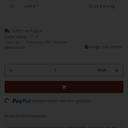
16
4,49 €
*
55,26 € pro kg
Sofort verfügbar
Lieferstatus: 1 - 3
Lieferzeit:
1 - 3 Werktage
(DE - Ausland
Frage zum Artikel
abweichend)
Stck
ading...
Komponenten werden geladen ...
Produktinformationen