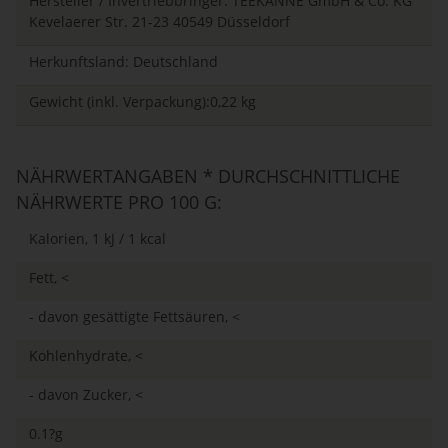
Hersteller / Invertriebbringer: TEEKANNE GmbH & Co. KG
Kevelaerer Str. 21-23 40549 Düsseldorf
Herkunftsland: Deutschland
Gewicht (inkl. Verpackung):0,22 kg
NÄHRWERTANGABEN * DURCHSCHNITTLICHE
NÄHRWERTE PRO 100 G:
Kalorien, 1 kJ / 1 kcal
Fett, <
- davon gesättigte Fettsäuren, <
Kohlenhydrate, <
- davon Zucker, <
0.1?g