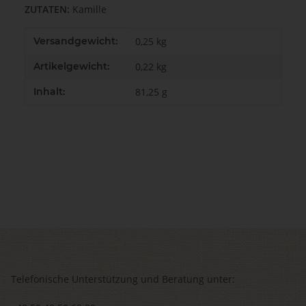
ZUTATEN:
Kamille
Produkteigenschaft
Wert
Versandgewicht:
0,25 kg
Artikelgewicht:
0,22
kg
Inhalt:
81,25 g
Telefonische Unterstützung und Beratung unter: