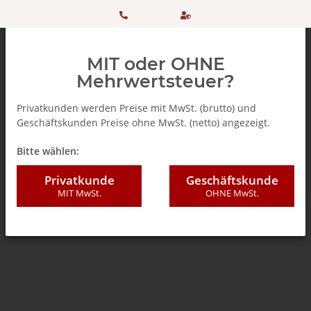
HOTLINE:
Sicher
MIT oder OHNE
+ 49
einkaufen
Mehrwertsteuer?
(0)5042
dank
Privatkunden werden Preise mit MwSt. (brutto) und
Geschäftskunden Preise ohne MwSt. (netto) angezeigt.
506 98
SSL
Zurück zur Liste
Teebeutel
Bitte wählen:
20
Privatkunde
Geschäftskunde
MIT MwSt.
OHNE MwSt.