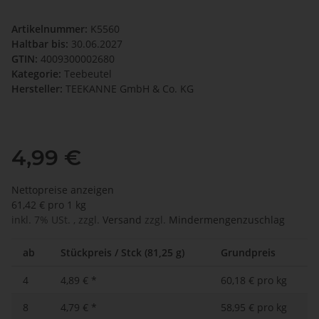
Artikelnummer:
K5560
Haltbar bis:
30.06.2027
GTIN:
4009300002680
Kategorie:
Teebeutel
Hersteller:
TEEKANNE GmbH & Co. KG
4,99 €
Nettopreise anzeigen
61,42 € pro 1 kg
inkl. 7% USt. , zzgl.
Versand
zzgl.
Mindermengenzuschlag
ab
Stückpreis / Stck (81,25 g)
Grundpreis
4
4,89 €
*
60,18 € pro kg
8
4,79 €
*
58,95 € pro kg