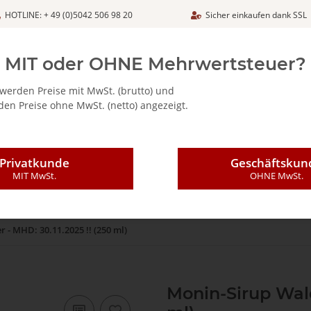
HOTLINE: + 49 (0)5042 506 98 20
Sicher einkaufen dank SSL
Netto
MIT oder OHNE Mehrwertsteuer?
werden Preise mit MwSt. (brutto) und
en Preise ohne MwSt. (netto) angezeigt.
ALIA - FEINKOSTARTIKEL
CAFFÈ MAJESTIC / DICAF
KAFFEE
Privatkunde
Geschäftskun
MIT MwSt.
OHNE MwSt.
 - MHD: 30.11.2025 !! (250 ml)
Monin-Sirup Wald