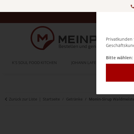
Privatkunden 
Geschäftskund
Bitte wählen:
K'S SOUL FOOD KITCHEN
JOHANN LAFER
BELLA IT
Zurück zur Liste
Startseite
Getränke
Monin-Sirup Waldmeister