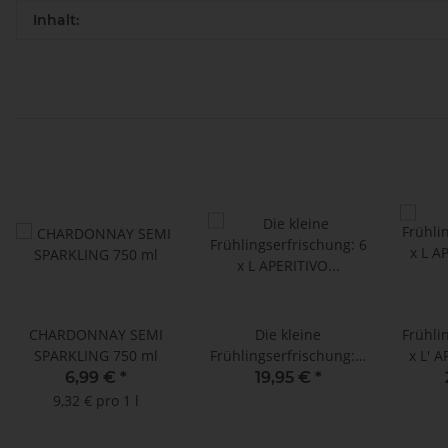
Inhalt:
CHARDONNAY SEMI
Die kleine
Frühli
SPARKLING 750 ml
Frühlingserfrischung: 6
x L' 
x L' APERITIVO SPRITZ
750
6,99 €
*
19,95 €
*
250 ml + Up'n Joy
PAPI
9,32 € pro 1 l
PAPIERTRINKHALME
schwar
schwarz - 140 Stück - 8
m