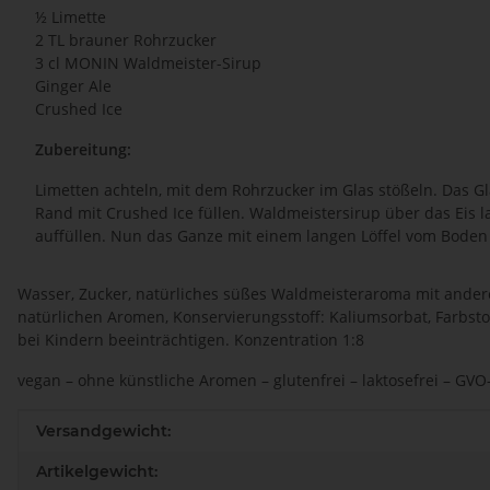
½ Limette
2 TL brauner Rohrzucker
3 cl MONIN Waldmeister-Sirup
Ginger Ale
Crushed Ice
Zubereitung:
Limetten achteln, mit dem Rohrzucker im Glas stößeln. Das Gl
Rand mit Crushed Ice füllen. Waldmeistersirup über das Eis l
auffüllen. Nun das Ganze mit einem langen Löffel vom Boden
Wasser, Zucker, natürliches süßes Waldmeisteraroma mit ander
natürlichen Aromen, Konservierungsstoff: Kaliumsorbat, Farbsto
bei Kindern beeinträchtigen. Konzentration 1:8
vegan – ohne künstliche Aromen – glutenfrei – laktosefrei – GVO-
Produkteigenschaft
Wert
Versandgewicht:
Artikelgewicht: