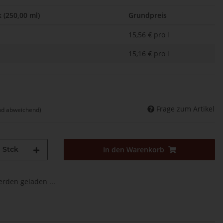
k (250,00 ml)
Grundpreis
15,56 € pro l
15,16 € pro l
Frage zum Artikel
nd abweichend)
Stck
In den Warenkorb
den geladen ...