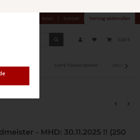
preise anzeigen
News
Kontakt
Vertrag widerrufen
0,00 €
OPINUM
CAFFÈ TIZIANO BONINI
CREMEO
de
meister - MHD: 30.11.2025 !! (250