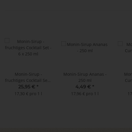
mm x 195 mm
Monin-Sirup -
Monin-Sirup Ananas -
Mon
fruchtiges Cocktail Set -
250 ml
Cur
6 x 250 ml
25,95 €
*
4,49 €
*
17,30 € pro 1 l
17,96 € pro 1 l
17