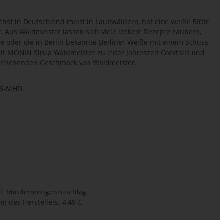
chst in Deutschland meist in Laubwäldern, hat eine weiße Blüte
. Aus Waldmeister lassen sich viele leckere Rezepte zaubern,
le oder die in Berlin bekannte Berliner Weiße mit einem Schuss
it MONIN Sirup Waldmeister zu jeder Jahreszeit Cocktails und
rfrischenden Geschmack von Waldmeister.
26-MHD
l.
Mindermengenzuschlag
g des Herstellers
:
4,49 €