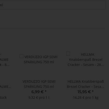
ml
VERDUZZO IGP SEMI
HELLMA Knabberspaß
HALME
SPARKLING 750 ml
Brezel Cracker - Sesam
 - 8 mm
- 28 Portionen x 35 g
6,99 €
*
15,95 €
*
m
Stück
9,32 € pro 1 l
16,28 € pro 1 kg