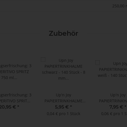
250,00 
Zubehör
ngserfrischung: 3
Up'n Joy
Up'n Joy
APERITIVO SPRITZ
PAPIERTRINKHALME
PAPIERTRINK
 ml + Up'n Joy
schwarz - 140 Stück - 8
weiß - 140 Stück
20,95 €
*
5,95 €
*
7,95 €
*
ERTRINKHALME
mm x 145 mm
x 245 m
0,04 € pro 1 Stück
0,06 € pro 1 
z - 140 Stück - 8
m x 195 mm