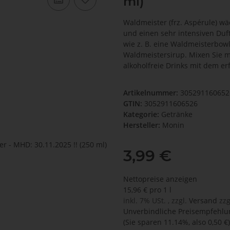
ml)
Waldmeister (frz. Aspérule) wä
und einen sehr intensiven Duft
wie z. B. eine Waldmeisterbow
Waldmeistersirup. Mixen Sie m
alkoholfreie Drinks mit dem e
Artikelnummer:
30529116065
GTIN:
3052911606526
Kategorie:
Getränke
Hersteller:
Monin
3,99 €
Nettopreise anzeigen
15,96 € pro 1 l
inkl. 7% USt. , zzgl.
Versand
zzg
Unverbindliche Preisempfehlun
(Sie sparen
11.14%
, also
0,50 €
)