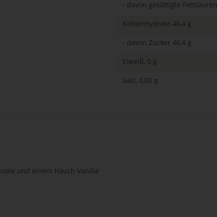
- davon gesättigte Fettsäuren
Kohlenhydrate 46,4 g
- davon Zucker 46,4 g
Eiweiß, 0 g
Salz, 0,03 g
lnote und einem Hauch Vanille