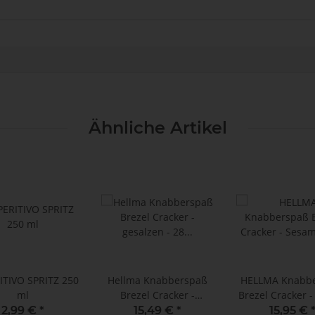
Ähnliche Artikel
RITIVO SPRITZ 250
Hellma Knabberspaß
HELLMA Knabb
ml
Brezel Cracker -
Brezel Cracker 
gesalzen - 28 Portionen
- 28 Portionen 
2,99 €
*
15,49 €
*
15,95 €