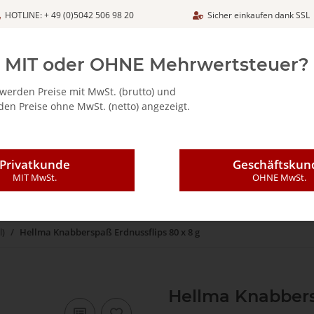
HOTLINE: + 49 (0)5042 506 98 20
Sicher einkaufen dank SSL
Netto
MIT oder OHNE Mehrwertsteuer?
werden Preise mit MwSt. (brutto) und
en Preise ohne MwSt. (netto) angezeigt.
ALIA - FEINKOSTARTIKEL
CAFFÈ MAJESTIC / DICAF
KAFFEE
Privatkunde
Geschäftskun
MIT MwSt.
OHNE MwSt.
l)
Hellma Knabberspaß Erdnussflips 80 x 8 g
Hellma Knabbers