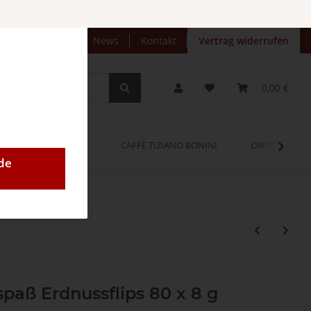
preise anzeigen
News
Kontakt
Vertrag widerrufen
0,00 €
OPINUM
CAFFÈ TIZIANO BONINI
CREMEO
de
paß Erdnussflips 80 x 8 g