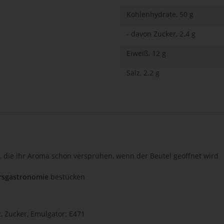
Kohlenhydrate, 50 g
- davon Zucker, 2.4 g
Eiweiß, 12 g
Salz, 2.2 g
, die ihr Aroma schon versprühen, wenn der Beutel geöffnet wird
rsgastronomie
bestücken
, Zucker, Emulgator: E471