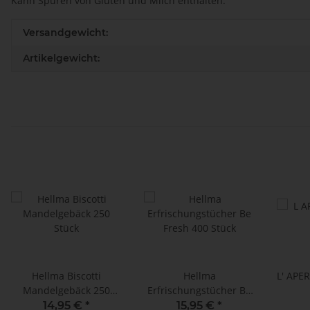
Kann Spuren von Gluten und Milch enthalten.
Produkteigenschaft
Wert
Versandgewicht:
Artikelgewicht:
Hellma Biscotti
Hellma
L' APE
Mandelgebäck 250
Erfrischungstücher Be
Stück
Fresh 400 Stück
14,95 €
*
15,95 €
*