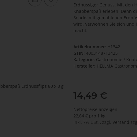
Erdnussiger Genuss. Mit den H
Knabberspaß erleben. Denn die
Snacks mit gemahlenen Erdnüs
wird. Verwöhnen Sie sich und 
macht.
Artikelnummer:
H1342
GTIN:
4003148713425
Kategorie:
Gastronomie / Konfe
Hersteller:
HELLMA Gastronom
14,49 €
Nettopreise anzeigen
22,64 € pro 1 kg
inkl. 7% USt. , zzgl.
Versand
zzg