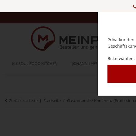
Privatkunden 
Geschäftskund
Bitte wählen:
K'S SOUL FOOD KITCHEN
JOHANN LAFER
BELLA IT
Zurück zur Liste
Startseite
Gastronomie / Konferenz (Professiona