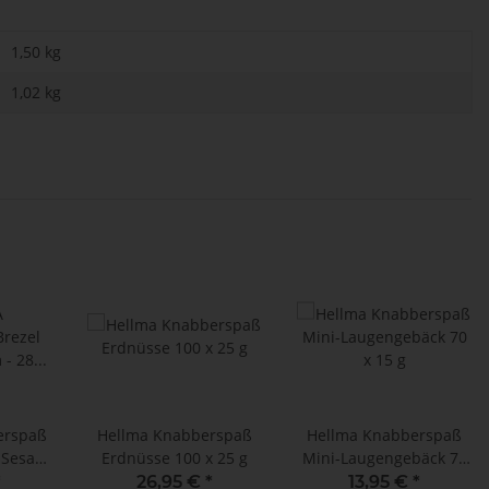
1,50 kg
1,02
kg
erspaß
Hellma Knabberspaß
Hellma Knabberspaß
- Sesam
Erdnüsse 100 x 25 g
Mini-Laugengebäck 70
x 35 g
x 15 g
*
26,95 €
*
13,95 €
*