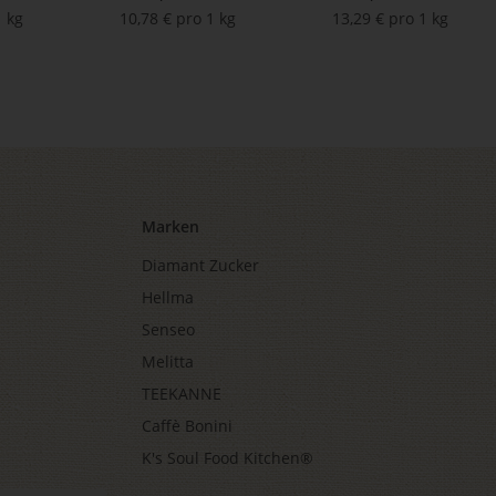
1 kg
10,78 € pro 1 kg
13,29 € pro 1 kg
Marken
Diamant Zucker
Hellma
Senseo
Melitta
TEEKANNE
Caffè Bonini
K's Soul Food Kitchen®