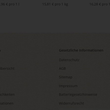
à 35 g
,96 € pro 1 l
15,81 € pro 1 kg
16,28 € pro 
n
Gesetzliche Informationen
Datenschutz
Übersicht
AGB
Sitemap
Impressum
ichkeiten
Batteriegesetzhinweise
mationen
Widerrufsrecht